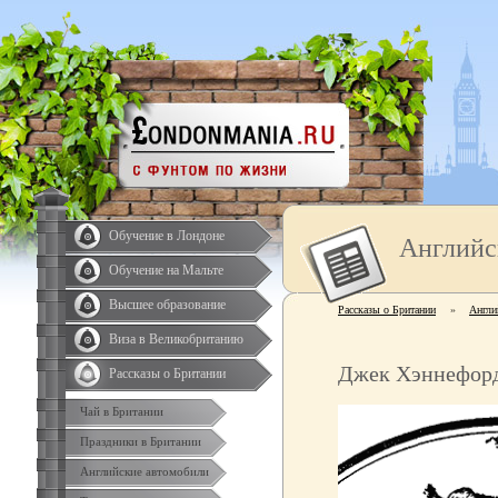
Обучение в Лондоне
Английс
Обучение на Мальте
Высшее образование
Рассказы о Британии
»
Англи
Виза в Великобританию
Джек Хэннефор
Рассказы о Британии
Чай в Британии
Праздники в Британии
Английские автомобили