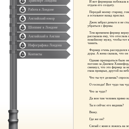
Транспорт Лондона
И вот фермерша побежала в к
отдала его солдату.
Работа в Лондоне
Передай моему старику, говор
а остальное назад прислал.
Английский юмор
Джек забрал деньги и не ста
убраться с фермы.
Шоппинг в Лондоне
Тем временем фермер вернул
Английский в Англии
рассказала ему, что отослала
покойному мужу, чтобы тот к
чинить.
Инфографика Лондона
Фермер очень рассердился на
дуры. А жена сказала, что он
Контакты
Однако препираться было нек
погоню за Джеком Хэннефорд
смекнул, что это фермер за н
глаза прикрыл, другой на неб
Что ты тут делаешь? спросил
О господи! Вот чудо так чуд
Что за чудо?
Да вон там человек прямо на 
Ты и сейчас его видишь?
Вижу.
Где же он?
Слезай с коня и ложись на з