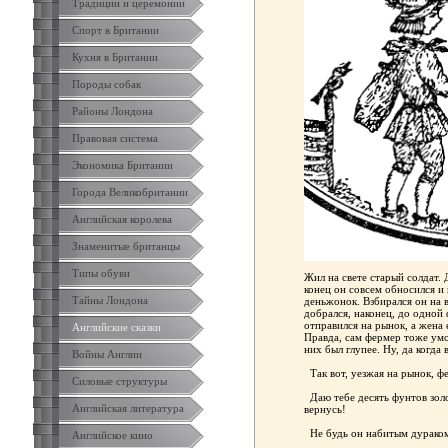
Традиции и церемонии
Спорт в Британии
Кухня в Британии
Породы собак
Районы Лондона
Правовая система
Экономика Британии
Города Великобритании
Английская королева
Знаменитые британцы
Типы обуви
Жил на свете старый солдат. 
конец он совсем обносился и 
Тайны Лондона
деньжонок. Взбирался он на в
добрался, наконец, до одной
отправился на рынок, а жена 
Английские сказки
Правда, сам фермер тоже умом
них был глупее. Ну, да когда 
Войны Англии
Так вот, уезжая на рынок, фе
Силовые структуры
Даю тебе десять фунтов золо
Английская литература
вернусь!
Не будь он набитым дураком,
Английское кино