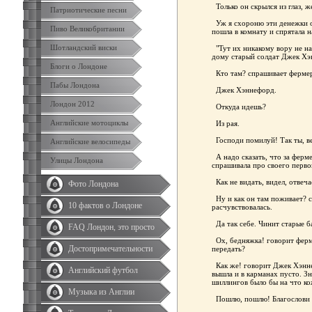
Только он скрылся из глаз, ж
Патриотические песни
Уж я схороню эти денежки от 
Пиво Великобритании
пошла в комнату и спрятала 
Шотландский виски
"Тут их никакому вору не на
дому старый солдат Джек Хэн
Блоги о Лондоне
Кто там? спрашивает ферме
Пабы Лондона
Джек Хэннефорд.
Лондон 2012
Откуда идешь?
Английские мотоциклы
Из рая.
Господи помилуй! Так ты, ве
Английские велосипеды
А надо сказать, что за ферме
Улицы Лондона
спрашивала про своего перво
Как не видать, видел, отвеча
Фото Лондона
Ну и как он там поживает? 
10 фактов о Лондоне
расчувствовалась.
Да так себе. Чинит старые б
FAQ Лондон, это просто
Ох, бедняжка! говорит ферм
Достопримечательности
передать?
Как же! говорит Джек Хэннеф
Английский футбол
вышла и в карманах пусто. Зн
шиллингов было бы на что ко
Музыка из Англии
Пошлю, пошлю! Благослови 