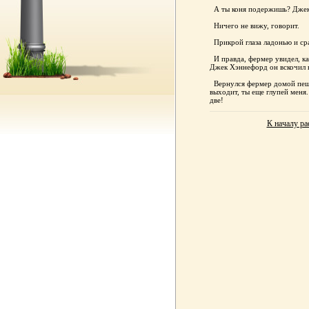
А ты коня подержишь? Джек о
Ничего не вижу, говорит.
Прикрой глаза ладонью и сраз
И правда, фермер увидел, как
Джек Хэннефорд он вскочил н
Вернулся фермер домой пеший
выходит, ты еще глупей меня.
две!
К началу ра