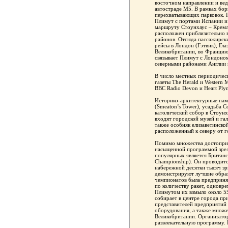
восточном направлении и ве
автостраде М5. В рамках бор
перехватывающих парковок. 
Плимут с портами Испании и
маршруту Стоунхаус – Кремл
расположен приблизительно в
районов. Отсюда пассажирск
рейсы в Лондон (Гэтвик), Гла
Великобритании, во Франци
связывает Плимут с Лондоно
северными районами Англии
В число местных периодичес
газеты The Herald и Wester
BBC Radio Devon и Heart Ply
Историко-архитектурные памя
(Smeaton’s Tower), усадьба 
католический собор в Стоунх
входят городской музей и га
также особняк елизаветинско
расположенный к северу от 
Помимо множества достоприм
насыщенной программой зре
популярных является Британс
Championship). Он проводитс
набережной десятки тысяч зр
демонстрируют лучшие образ
чемпионатов была предприня
по количеству ракет, одновр
Плимутом их взмыло около 55
собирает в центре города пр
представителей предприятий
оборудования, а также множе
Великобритании. Организатор
развлекательную программу.