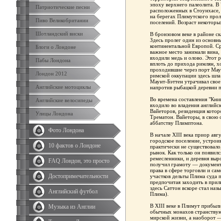
эпоху верхнего палеолита. В 
Патриотические песни
расположенных в Стоунхасе,
на берегах Плимутского прол
Пиво Великобритании
поселений. Возраст некоторых
Шотландский виски
В бронзовом веке в районе с
Здесь пролег один из основн
континентальной Европой. С
Блоги о Лондоне
важное место занимали вина,
входили медь и олово. Этот 
Пабы Лондона
вплоть до прихода римлян, х
проходившие через порт Маун
Лондон 2012
римской оккупации здесь шла
Маунт-Бэттен утрачивал свое
Английские мотоциклы
напротив рыбацкой деревни 
Во времена составления "Кни
Английские велосипеды
входило во владения английск
Вайеторов, резиденция которо
Улицы Лондона
Трематон. Вайеторы, в свою 
аббатству Плимптона.
Фото Лондона
В начале XIII века приор авг
городское поселение, устроив
10 фактов о Лондоне
практически не существовало,
рынок. Как только он появилс
ремесленники, и деревня выр
FAQ Лондон, это просто
получил грамоту — документ
права в сфере торговли и са
Достопримечательности
участков дельты Плима суда 
предпочитая заходить в прил
здесь Саттон вскоре стал наз
Английский футбол
Плима).
В XIII веке в Плимут прибыл
Музыка из Англии
обычных монахов странствующ
мирской жизни, а наоборот 