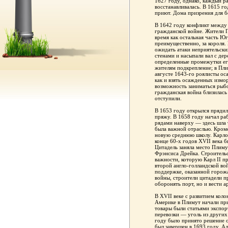
1627 году, однако, каждый р
восстанавливалась. В 1615 г
приют. Дома призрения для б
В 1642 году конфликт между
гражданской войне. Жители П
время как остальная часть Ю
преимущественно, за короля.
ожидать атаки неприятельски
стенами и насыпали вал с де
определенные промежутки ег
жителям подкрепление; в Пли
августе 1643-го роялисты оса
как и взять осажденных измо
возможность заниматься рыбо
гражданская война близилась
отступили.
В 1653 году открылся прядил
пряжу. В 1658 году начал ра
рядами наверху — здесь шла 
была важной отраслью. Кроме
новую среднюю школу. Карлов
конце 60-х годов XVII века 
Цитадель заняла место Плиму
Фрэнсиса Дрейка. Строительс
важности, которую Карл II п
второй англо-голландской во
поддержке, оказанной горож
войны, строители цитадели п
оборонять порт, но и вести 
В XVII веке с развитием кол
Америке в Плимут начали при
товары были статьями экспо
перевозки — уголь из других
году было принято решение о
был завершен в 1693 году. А