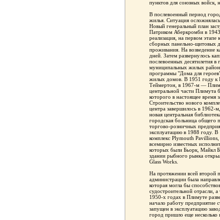
пунктов для союзных войск,
В послевоенный период город
жилья. Ситуация осложнялас
Новый генеральный план зас
Патриком Аберкромби в 1943 
реализация, на первом этапе
сборных панельно-щитовых д
проживания. На возведение к
дней. Затем развернулось ка
послевоенных десятилетия в 
муниципальных жилых районо
программы "Дома для героев
жилых домов. В 1951 году к
Теймертон, в 1967-м — Плимт
центральной части Плимута б
которого в настоящее время 
Строительство нового компле
центра завершилось в 1962-м,
новая центральная библиотек
городская больница общего 
торгово-розничных предприят
эксплуатацию в 1988 году. В
комплекс Plymouth Pavillions
всемирно известных исполнит
которых были Бьорк, Майкл Б
здании рыбного рынка открыл
Glass Works.
На протяжении всей второй 
администрации была направл
которая могла бы способство
судостроительной отрасли, а
1950-х годах в Плимуте разв
начало работу предприятие с
запущен в эксплуатацию заво
город пришло еще несколько 