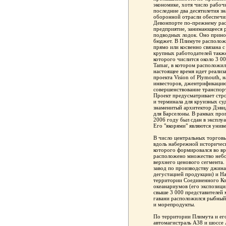
экономике, хотя число рабоч
последние два десятилетия з
оборонной отрасли обеспечи
Девонпорте по-прежнему рас
предприятие, занимающееся 
подводных лодок. Оно прино
бюджет. В Плимуте расположе
прямо или косвенно связана 
крупных работодателей также
которого числится около 3 0
Tamar, в котором расположил
настоящее время идет реали
проекта Vision of Plymouth,
инвесторов, джентрификацию
совершенствование транспор
Проект предусматривает стро
и терминала для круизных су
знаменитый архитектор Дэви
для Барселоны. В рамках про
2006 году был сдан в эксплу
Его "якорями" являются униве
В число центральных торгов
вдоль набережной историчес
которого формировался во вр
расположено множество небо
верхнего ценового сегмента.
завод по производству джина
дегустацией продукции) и Н
территории Соединенного Ко
океанариумов (его экспозици
свыше 3 000 представителей
гавани расположился рыбный
и морепродукты.
По территории Плимута и ег
автомагистраль А38 и шоссе 