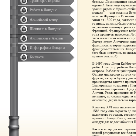
Транспорт Лондона
бедным. Доминиканцев назыв
одеяний. Были еще кармелиты
здании рядом с Фрайез-стейш
Работа в Лондоне
монахи" — они жили на Вулст
вино из Франции и Испании. 
Английский юмор
закон от 1390 года, согласно
границу, должны были отплыв
играл немаловажную роль в 
Шоппинг в Лондоне
Францией. Французские войска
года французы пересекли Ла-
Английский в Англии
чего захватчики вошли в гор
Экстер-стрит. Англичане сопр
французов, которые удержали
Инфографика Лондона
французы отплыли из Плимута
(это было нетрудно, посколь
крытые соломой).
Контакты
В 1497 году Джон Кейбот от
рыбы. С тех пор рыбаки Пли
острова. Рыболовецкий пром
Однако множество других то
фрукты, сахар и бумагу дост
производства канатов привоз
Экспортными товарами в Плим
каботажные перевозки. Суда 
Англии. Уголь привозили из 
не менее, по словам одного 
основном, держалась на торг
К началу XVI века население 
1588 году оно выросло до пя
количество горожан, вероятн
времени Плимут был довольн
акведук для водоснабжения 
Как и все города того време
всякий раз уносила все больш