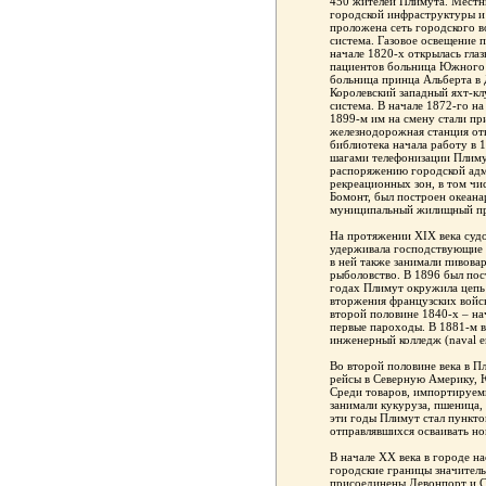
450 жителей Плимута. Местн
городской инфраструктуры и
проложена сеть городского в
система. Газовое освещение 
начале 1820-х открылась глаз
пациентов больница Южного 
больница принца Альберта в 
Королевский западный яхт-кл
система. В начале 1872-го на
1899-м им на смену стали пр
железнодорожная станция отк
библиотека начала работу в 
шагами телефонизации Плимут
распоряжению городской адм
рекреационных зон, в том чи
Бомонт, был построен океана
муниципальный жилищный п
На протяжении XIX века судо
удерживала господствующие п
в ней также занимали пивова
рыболовство. В 1896 был пос
годах Плимут окружила цепь
вторжения французских войс
второй половине 1840-х – нач
первые пароходы. В 1881-м 
инженерный колледж (naval en
Во второй половине века в П
рейсы в Северную Америку,
Среди товаров, импортируем
занимали кукуруза, пшеница, 
эти годы Плимут стал пункто
отправлявшихся осваивать но
В начале ХХ века в городе н
городские границы значител
присоединены Девонпорт и С