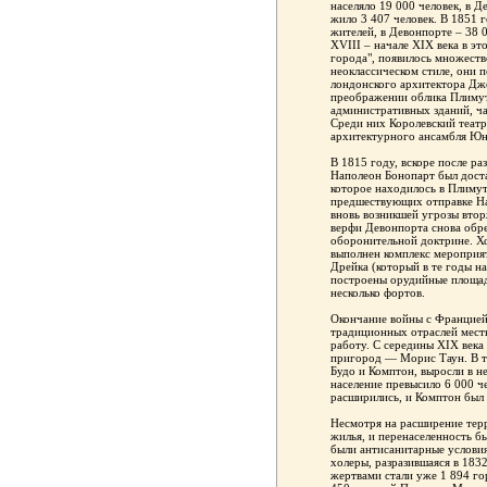
населяло 19 000 человек, в Д
жило 3 407 человек. В 1851 
жителей, в Девонпорте – 38 0
XVIII – начале XIX века в эт
города", появилось множест
неоклассическом стиле, они 
лондонского архитектора Дж
преображении облика Плимут
административных зданий, ча
Среди них Королевский театр
архитектурного ансамбля Юн
В 1815 году, вскоре после ра
Наполеон Бонопарт был доста
которое находилось в Плимут
предшествующих отправке На
вновь возникшей угрозы вто
верфи Девонпорта снова обре
оборонительной доктрине. Хо
выполнен комплекс мероприя
Дрейка (который в те годы н
построены орудийные площадк
несколько фортов.
Окончание войны с Францией
традиционных отраслей мест
работу. С середины XIX века
пригород — Морис Таун. В то
Будо и Комптон, выросли в н
население превысило 6 000 ч
расширились, и Комптон был
Несмотря на расширение тер
жилья, и перенаселенность б
были антисанитарные услови
холеры, разразившаяся в 1832
жертвами стали уже 1 894 го