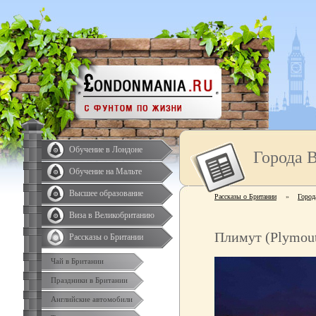
Обучение в Лондоне
Города 
Обучение на Мальте
Высшее образование
Рассказы о Британии
»
Город
Виза в Великобританию
Плимут (Plymou
Рассказы о Британии
Чай в Британии
Праздники в Британии
Английские автомобили