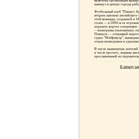
включена организация ярмар
каникул в центре города раб
Футбольный клуб "Плимут Арг
втором эшелоне английского
этой команды, созданной в 18
голов — в 2004-м ее игрокам
поразить ворота соперников 
– пилигримы (паломники); он
Плимута — отправкой пересел
судно "Мэйфлауэр", вышедшее
отцов-пилигримов в одноиме
В число знаменитых жителей 
в числе прочего, первым анг
прославленный исследователь
К началу ра