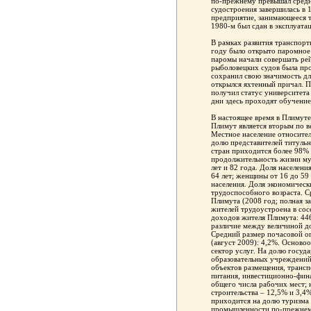
по-прежнему превышал средни
судостроения завершилась в 1
предприятие, занимающееся 
1980-м был сдан в эксплуата
В рамках развития транспорт
году было открыто паромное 
паромы начали совершать рей
рыболовецких судов была пр
сохранил свою значимость дл
открылся яхтенный причал. П
получил статус университета 
дни здесь проходят обучение
В настоящее время в Плимуте
Плимут является вторым по 
Местное население относител
долю представителей титульн
стран приходится более 98% 
продолжительность жизни му
лет и 82 года. Доля населен
64 лет; женщины от 16 до 59
населения. Доля экономическ
трудоспособного возраста. С
Плимута (2008 год; полная за
жителей трудоустроена в сос
доходов жителя Плимута: 446
различие между величиной д
Средний размер почасовой оп
(август 2009): 4,2%. Осново
сектор услуг. На долю госуд
образовательных учреждений
объектов размещения, транс
питания, инвестиционно-фин
общего числа рабочих мест; 
строительства – 12,5% и 3,4
приходится на долю туризма
промышленности по-прежнем