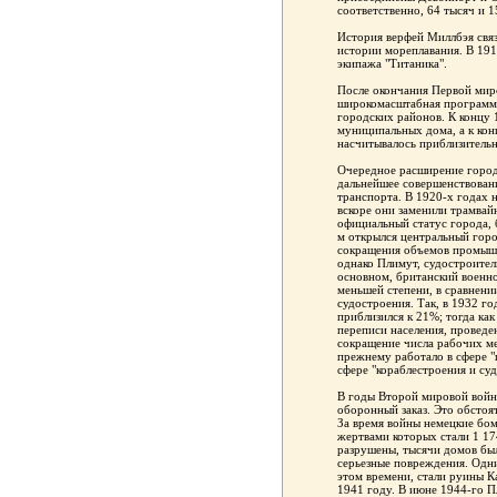
соответственно, 64 тысяч и 1
История верфей Миллбэя связ
истории мореплавания. В 191
экипажа "Титаника".
После окончания Первой мир
широкомасштабная программа
городских районов. К концу 
муниципальных дома, а к кон
насчитывалось приблизитель
Очередное расширение город
дальнейшее совершенствован
транспорта. В 1920-х годах 
вскоре они заменили трамва
официальный статус города, 
м открылся центральный горо
сокращения объемов промышл
однако Плимут, судостроител
основном, британский военн
меньшей степени, в сравнени
судостроения. Так, в 1932 г
приблизился к 21%; тогда как
переписи населения, проведен
сокращение числа рабочих ме
прежнему работало в сфере "
сфере "кораблестроения и с
В годы Второй мировой войн
оборонный заказ. Это обстоя
За время войны немецкие бо
жертвами которых стали 1 1
разрушены, тысячи домов бы
серьезные повреждения. Одн
этом времени, стали руины К
1941 году. В июне 1944-го 