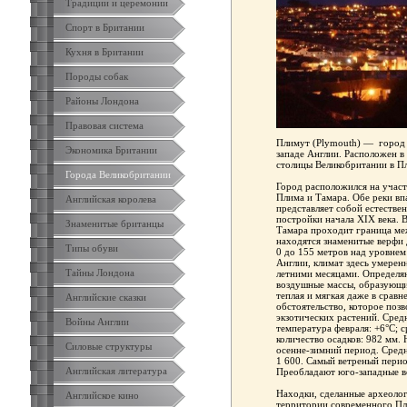
Традиции и церемонии
Спорт в Британии
Кухня в Британии
Породы собак
Районы Лондона
Правовая система
Плимут (Plymouth) — город и
Экономика Британии
западе Англии. Расположен в 
столицы Великобритании в Пл
Города Великобритании
Город расположился на участ
Плима и Тамара. Обе реки вп
Английская королева
представляет собой естестве
постройки начала XIX века. 
Знаменитые британцы
Тамара проходит граница меж
находятся знаменитые верфи
Типы обуви
0 до 155 метров над уровнем
Англии, климат здесь умерен
Тайны Лондона
летними месяцами. Определя
воздушные массы, образующи
теплая и мягкая даже в срав
Английские сказки
обстоятельство, которое поз
экзотических растений. Сред
Войны Англии
температура февраля: +6°С; с
количество осадков: 982 мм.
Силовые структуры
осенне-зимний период. Средн
1 600. Самый ветреный перио
Английская литература
Преобладают юго-западные в
Находки, сделанные археолог
Английское кино
территории современного Пл