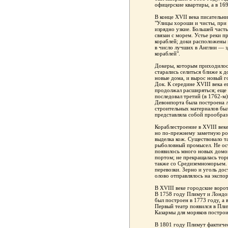
офицерские квартиры, а в 16
В конце XVII века писательн
"Улицы хороши и чисты, при 
изрядно узкие. Большей часть
связан с морем. Устье реки 
кораблей; доки расположены 
в число лучших в Англии — з
кораблей".
Докеры, которым приходилос
старались селиться ближе к д
новые дома, и вырос новый г
Док. К середине XVIII века е
продолжал расширяться; еще 
последовал третий (в 1762-м
Девонпорта была построена 
строительных материалов бы
представляла собой прообра
Кораблестроение в XVIII век
но по-прежнему заметную ро
выделка кож. Существовало т
рыболовный промысел. Не ост
появилось много новых домо
портом; не прекращалась тор
также со Средиземноморьем.
перевозки. Зерно и уголь до
олово отправлялось на экспо
В XVIII веке городские воро
В 1758 году Плимут и Лондо
был построен в 1773 году, а
Первый театр появился в Пли
Казармы для моряков построи
В 1801 году Плимут фактичес