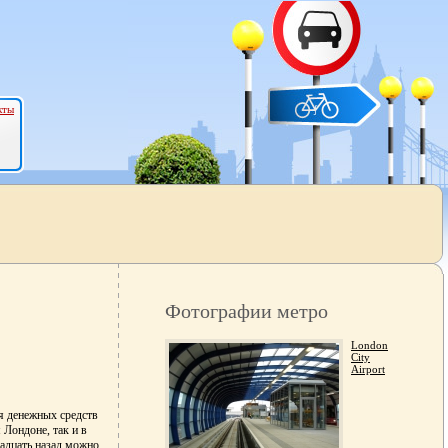
кты
Фотографии метро
London
City
Airport
я денежных средств
 Лондоне, так и в
адцать назад можно