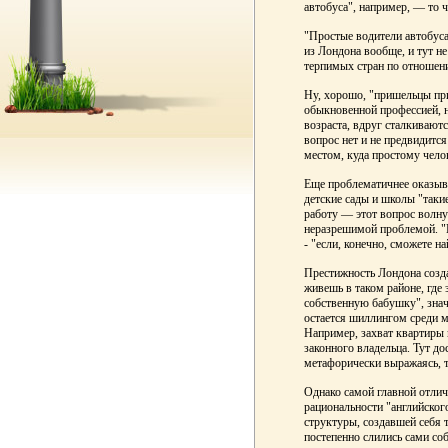
автобуса", например, — то ч
"Простые водители автобуса
из Лондона вообще, и тут не
терпимых стран по отношени
Ну, хорошо, "пришельцы при
обыкновенной профессией, н
возраста, вдруг сталкивают
вопрос нет и не предвидитс
местом, куда простому чело
Еще проблематичнее оказыва
детские сады и школы "такие
работу — этот вопрос волнуе
неразрешимой проблемой. "В
- "если, конечно, сможете н
Престижность Лондона созда
живешь в таком районе, где 
собственную бабушку", знач
остается шиллингом среди 
Например, захват квартиры 
законного владельца. Тут д
метафорически выражаясь, т
Однако самой главной отлич
рациональности "английског
структуры, создавшей себя 
постепенно слились сами соб