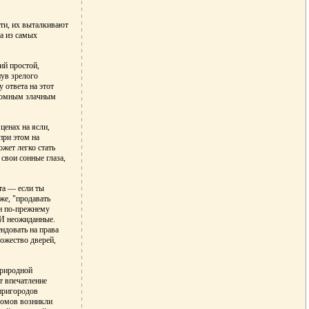
сти, их выталкивают
на из самых
ий простой,
нув зрелого
 ответа на этот
громным злачным
ценах на ясли,
при этом на
ожет легко стать
свои сонные глаза,
та — если ты
уже, "продавать
он по-прежнему
 И неожиданные.
ндовать на права
ножество дверей,
природной
т впечатление
 пригородов
 домов возникли