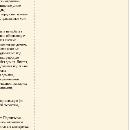
всей огромной
ытянутые узкие
ады,
с гордостью показал
, призванные хотя
петь неудобства
дливо обвивающие
ная система.
олее новым домом.
ичами оконные
рудованные под
типографскую
 без домов. Лифты,
дованная под жилье.
была
я домами,
ые районными
ачащиеся на картах
упиками,
 организации (то
ной сыростью,
ет. Подписывая
енкой огромного
ится эта шестеренка