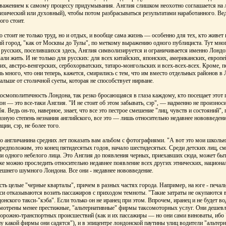
уважением к самому процессу придумывания. Англия слишком неохотно соглашается на 
физический или духовный), чтобы потом разбрасываться результатами наработанного. Ве
ого стоит.
 стоит не только труд, но и отдых, и вообще сама жизнь — особенно для тех, кто живет
й город, "как от Москвы до Тулы", по меткому выражению одного публициста. Тут мног
русских, поселившихся здесь, Англия символизируется и ограничивается именно Лондон
хали жить. И не только для русских: для всех китайских, японских, американских, европе
х, австро-венгерских, сербохорватских, татаро-монгольских и всех-всех-всех. Кроме, п
ь много, что они теперь, кажется, смирились с тем, что им вместо отдельных районов в
альше от столичной суеты, которая не способствует нирване.
осмополитичность Лондона, так резко бросающаяся в глаза каждому, кто посещает этот 
он — это все-таки Англия. "И не стоит об этом забывать, сэр", — надменно не произнос
я. Ведь он-то, наверное, знает, что все это пестрое смешение "лиц, чувств и состояний"
азную степень незнания английского, все это — лишь относительно недавнее нововведен
ии, сэр, не более того.
 англичанина средних лет показать вам альбом с фотографиями. "А вот это мои школь
едположим, это конец пятидесятых годов, начало шестидесятых. Среди детских лиц, с
ни одного небелого лица. Это Англия до появления черных, приехавших сюда, может быт
 же можно проследить относительно недавнее появление всех других этнических, национа
шнего шумного Лондона. Все они - недавнее нововведение.
есть целые "черные кварталы", причем в разных частях города. Например, на юге - печа
кси отказываются возить пассажиров с приходом темноты. "Такие затраты не окупаются в
онского такси-"кэба". Если только он не иранец при этом. Впрочем, иранец и не будет во
смотрены менее престижные, "альтернативные" фирмы таксомоторных услуг. Они дешевл
дорожно-транспортных происшествий (как и их пассажиры — но они сами виноваты, иб
ну какой фирмы они садятся"), и в эпицентре лондонской паутины улиц водители "альтер