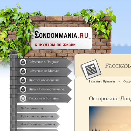
Обучение в Лондоне
Рассказ
Обучение на Мальте
Высшее образование
Рассказы о Британии
»
Остор
Виза в Великобританию
Осторожно, Лон
Рассказы о Британии
Чай в Британии
Праздники в Британии
Английские автомобили