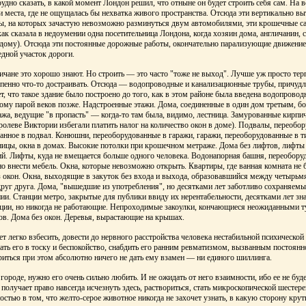
рудно сказать, в какой момент Лондон решил, что отныне он будет строить себя сам. На 
и места, где не ощущалась бы нехватка живого пространства. Отсюда эти вертикально в
цы, на которых зачастую невозможно разминуться двум автомобилями, эти крошечные с
к сказала в недоумении одна посетительница Лондона, когда хозяин дома, англичанин, 
 дому). Отсюда эти постоянные дорожные работы, окончательно парализующие движение
дной участок дороги.
личане это хорошо знают. Но строить — это часто "тоже не выход". Лучше уж просто тер
тепенно что-то достраивать. Отсюда — водопроводные и канализационные трубы, причу
т, что такое здание было построено до того, как в этом районе была введена водопровод
ому парой веков позже. Надстроенные этажи. Дома, соединенные в один дом третьим, б
тажа, ведущие "в пропасть" — когда-то там была, видимо, лестница. Замурованные кирп
оролеве Виктории избегали платить налог на количество окон в доме). Подвалы, переобо
анное в подвал. Конюшни, переоборудованные в гаражи, гаражи, переоборудованные в 
ницы, окна в домах. Высокие потолки при крошечном метраже. Дома без лифтов, лифты
й. Лифты, куда не вмещается больше одного человека. Водонапорная башня, переобору
о внести мебель. Окна, которые невозможно открыть. Квартиры, где ванная комната не 
 окон. Окна, выходящие в закуток без входа и выхода, образовавшийся между четырьм
руг друга. Дома, "вышедшие из употребления", но десятками лет заботливо сохраняем
ии. Станции метро, закрытые для публики ввиду их нерентабельности, десятками лет зн
нции, но никогда не работающие. Непроходимые закоулки, кончающиеся неожиданными т
в. Дома без окон. Деревья, вырастающие на крышах.
т легко взбесить, довести до нервного расстройства человека нестабильной психической
гнать его в тоску и беспокойство, снабдить его ранним ревматизмом, вызванным постоян
риться при этом абсолютно ничего не дать ему взамен — ни единого шиллинга.
городе, нужно его очень сильно любить. И не ожидать от него взаимности, ибо ее не буд
получает право навсегда исчезнуть здесь, раствориться, стать микроскопической шестер
стью в том, что желто-серое животное никогда не захочет узнать, в какую сторону крут