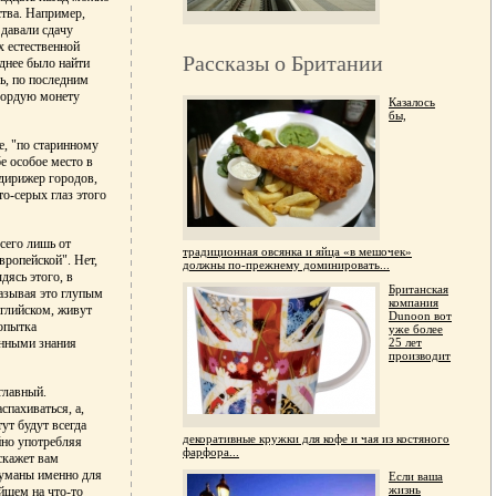
ства. Например,
давали сдачу
х естественной
Рассказы о Британии
уднее было найти
сь, по последним
 гордую монету
Казалось
бы,
е, "по старинному
е особое место в
 дирижер городов,
о-серых глаз этого
сего лишь от
традиционная овсянка и яйца «в мешочек»
вропейской". Нет,
должны по-прежнему доминировать...
дясь этого, в
Британская
называя это глупым
компания
нглийском, живут
Dunoon вот
попытка
уже более
25 лет
енными знания
производит
 главный.
спахиваться, а,
ут будут всегда
декоративные кружки для кофе и чая из костяного
йно употребляя
фарфора...
скажет вам
идуманы именно для
Если ваша
жизнь
ейшем на что-то