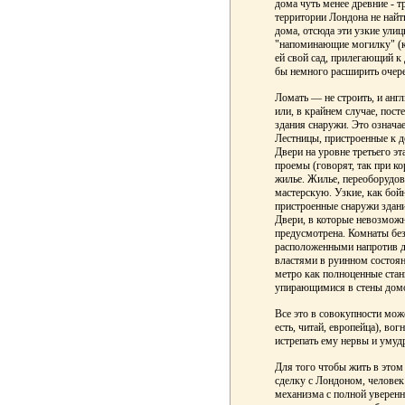
дома чуть менее древние - т
территории Лондона не найт
дома, отсюда эти узкие ули
"напоминающие могилку" (ка
ей свой сад, прилегающий к
бы немного расширить очере
Ломать — не строить, и анг
или, в крайнем случае, пос
здания снаружи. Это означае
Лестницы, пристроенные к д
Двери на уровне третьего э
проемы (говорят, так при к
жилье. Жилье, переоборудов
мастерскую. Узкие, как бой
пристроенные снаружи здани
Двери, в которые невозможн
предусмотрена. Комнаты без
расположенными напротив д
властями в руинном состоян
метро как полноценные ста
упирающимися в стены домо
Все это в совокупности може
есть, читай, европейца), во
истрепать ему нервы и умуд
Для того чтобы жить в этом 
сделку с Лондоном, человек 
механизма с полной уверенно