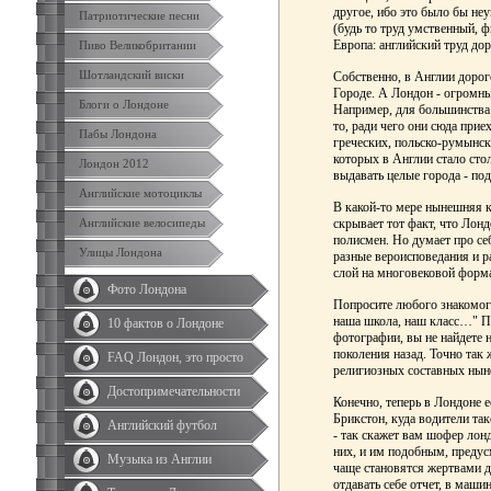
другое, ибо это было бы не
Патриотические песни
(будь то труд умственный, 
Европа: английский труд дор
Пиво Великобритании
Шотландский виски
Собственно, в Англии дорого
Городе. А Лондон - огромны
Блоги о Лондоне
Например, для большинства 
то, ради чего они сюда прие
Пабы Лондона
греческих, польско-румынски
которых в Англии стало стол
Лондон 2012
выдавать целые города - под
Английские мотоциклы
В какой-то мере нынешняя к
Английские велосипеды
скрывает тот факт, что Лонд
полисмен. Но думает про себ
Улицы Лондона
разные вероисповедания и р
слой на многовековой формац
Фото Лондона
Попросите любого знакомого
наша школа, наш класс…" Пр
10 фактов о Лондоне
фотографии, вы не найдете 
поколения назад. Точно так
FAQ Лондон, это просто
религиозных составных ныне
Достопримечательности
Конечно, теперь в Лондоне 
Брикстон, куда водители та
Английский футбол
- так скажет вам шофер лонд
них, и им подобным, преду
Музыка из Англии
чаще становятся жертвами 
отдавать себе отчет, в маши