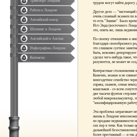
Транспорт Лондона
трудом могут найти дорогу д
Работа в Лондоне
Другое дело — "настоящий к
очень сложный экзамен по в
Английский юмор
то есть "Знание". Было врем
Ист-Энда (восточного Лондон
Шоппинг в Лондоне
это, опять же, лишь недавни
Английский в Англии
По своему отношению к инос
благодаря своеобразного ро
Инфографика Лондона
это слишком суетное заняти
быть, вежливо депортируют к
сделал чего-нибудь такое, 
Контакты
разумеется, не может не со
Контрастные столкновения к
Конечно, можно и не снимать
многодетное семейство черн
справа, скажем, семья неко
кошельков - со всем сопутс
две тысячи фунтов стерлинго
любой микрокалькулятор, это
"квалифицированную работу
Эта проблема затрагивает н
жизнь в Лондоне невозможно
по продаже недвижимости н
сих пор в тени. Как только 
дальнейшей безостановочной
более престижный — и так д