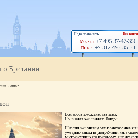
Надо позвонить!
Все конта
+7 495 37-47-356
Москва:
+7 812 493-35-34
Питер:
ы о Британии
ожно, Лондон!
дон!
Все города похожи как два пенса,
Но ни один, как шиллинг, Лондон.
Шиллинг как единица замысловатого движени
уже давно вышел из употребления как в самом
многочисленных его пригородах. Еще лет двен