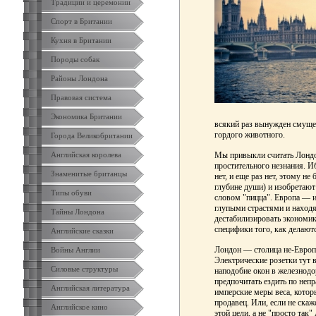
Традиции и церемонии
Спорт в Британии
Кухня в Британии
Породы собак
Районы Лондона
Правовая система
Экономика Британии
всякий раз вынужден смущен
гордого животного.
Города Великобритании
Английская королева
Мы привыкли считать Лондон
простительного незнания. Иб
Знаменитые британцы
нет, и еще раз нет, этому н
глубине души) и изобретают
Типы обуви
словом "пицца". Европа — и
глупыми страстями и находя
Тайны Лондона
дестабилизировать экономик
специфики того, как делают
Английские сказки
Лондон — столица не-Европы.
Войны Англии
Электрические розетки тут в
Силовые структуры
наподобие окон в железнодо
предпочитать ездить по неп
Английская литература
имперские меры веса, котор
продавец. Или, если не ска
Английское кино
этой цели, а не "просто так