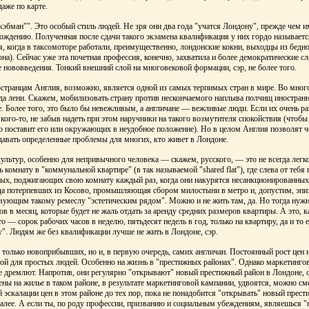
аже по карте.
эбман"". Это особый стиль людей. Не зря они два года "учатся Лондону", прежде чем и
ождению. Полученная после сдачи такого экзамена квалификация у них гордо называетс
я, когда в таксомоторе работали, преимущественно, лондонские кокни, выходцы из бедно
а). Сейчас уже эта почетная профессия, конечно, захватила и более демократические сл
е нововведения. Тонкий внешний слой на многовековой формации, сэр, не более того.
транцам Англия, возможно, является одной из самых терпимых стран в мире. Во много
да лени. Скажем, мобилизовать страну против нескончаемого наплыва полчищ иностран
е. Более того, это было бы невежливым, а англичане — вежливые люди. Если их очень ра
ого-то, не забыв надеть при этом наручники на такого возмутителя спокойствия (чтобы 
что поставит его или окружающих в неудобное положение). Но в целом Англия позволят ч
здавать определенные проблемы для многих, кто живет в Лондоне.
ультур, особенно для непривычного человека — скажем, русского, — это не всегда легк
 комнату в "коммунальной квартире" (в так называемой "shared flat"), где слева от тебя
ых, поджигающих свою комнату каждый раз, когда они накурятся несанкционированных 
гда потерпевших из Косово, промышляющая сбором милостыни в метро и, допустим, эпи
твующим такому ремеслу "эстетическим рядом". Можно и не жить там, да. Но тогда нуж
в в месяц, которые будет не жаль отдать за аренду средних размеров квартиры. А это, к
 — сорок рабочих часов в неделю, пятьдесят недель в год, только на квартиру, да и то е
". Людям же без квалификации лучше не жить в Лондоне, сэр.
е только новоприбывших, но и, в первую очередь, самих англичан. Постоянный рост цен 
й для простых людей. Особенно на жизнь в "престижных районах". Однако маркетингов
е дремлют. Напротив, они регулярно "открывают" новый престижный район в Лондоне, 
цены на жилье в таком районе, в результате маркетинговой кампании, удвоятся, можно с
 эскалации цен в этом районе до тех пор, пока не понадобится "открывать" новый прест
алее. А если ты, по роду профессии, призванию и социальным убеждениям, являешься 