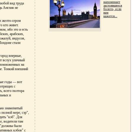
напоминает
любой вид труда
застоявшееся
дь Англия не
болото, если
вам
кажется...
 в желто-сером
о кто живет.
ом, ибо это и есть
йских, арабских,
ожалуй, индусов,
 Лондоне стали
город впервые,
ит вслух уличный
, помноженных на
ие. Тонкий внешний
ные годы — вот
мотрящих с
ь, всего полтора
льных и
льно знаменитый
 полной мере, сэр",
дить "кэб". Для
е, водители там
о "должны были
нативных кэбов" с