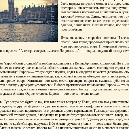
было изредка встретить монеты этого достоин
предприимчивые таксисты иногда, под шумок, 
зазевавшимся пассажирам в шиллингах в целя
здоровой экономии. Однако чем далее, тем тр
ответ на вопрос, сколько же пенсов содержало
данным, в шиллинге. В конце концов, про эту
просто забыли.
Итак, мы живем в мире без шиллинга. И все ж
праву", этот город продолжает присваивать себ
хоре прочих столиц мира. И незримый регент,
но просить: "А теперь еще раз, вместе с Лондоном…", — под равнодушный взгляд желт
 "европейской столицей" и вообще ассоциировать Великобританию с Европой. Но это в
о нет на свете лучшего способа взбесить англичанина, чем назвать столицу его страны "е
е быть никогда! Европа — это где едят лягушек, ходят в квадратных касках (возможно, сты
 такие актуальные кулинарные блюда, как хлебный пирог из объедков, политых сыром, 
ли, проще говоря, Континент - это такое место, где люди говорят на смешном, убогом а
тся в плену у дурацких условностей. В более практическом приложении Европа — это 
у, навязать чуждый стиль жизни и наводнить местную биржу труда специалистами, лиш
ся дела в Англии. Одним словом, Европа — это очень и очень плохо.
 Тут всегда все будет не так, как того хочет генерал де Голль, или кто там у них теперь
сегда будут другой формы (и с другим количеством отверстий), окна в домах будут не ра
рожных вагонах, подниматься и опускаться строго вертикально. Транспортные средства т
равильной стороне дороги, а продавцы на рынках будут продолжать взвешивать товар, та
ые Европа объявила нелегальными на территории стран EU. "Двенадцать унций, сэр", — 
жет, то, по крайней мере, подумает. Ибо Англия думает в унциях — ведь унции были пр
" Англия ничего не делает "просто так", а единожды придуманное ею не меняется в дальн