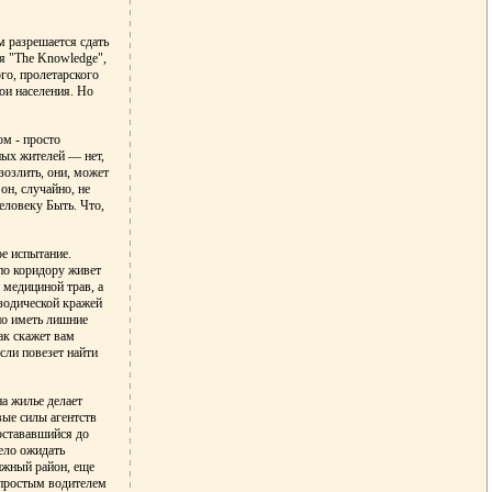
м разрешается сдать
я "The Knowledge",
го, пролетарского
ои населения. Но
м - просто
ных жителей — нет,
зозлить, они, может
он, случайно, не
еловеку Быть. Что,
ое испытание.
 по коридору живет
медициной трав, а
зодической кражей
но иметь лишние
ак скажет вам
сли повезет найти
на жилье делает
ые силы агентств
остававшийся до
мело ожидать
ижный район, еще
"простым водителем