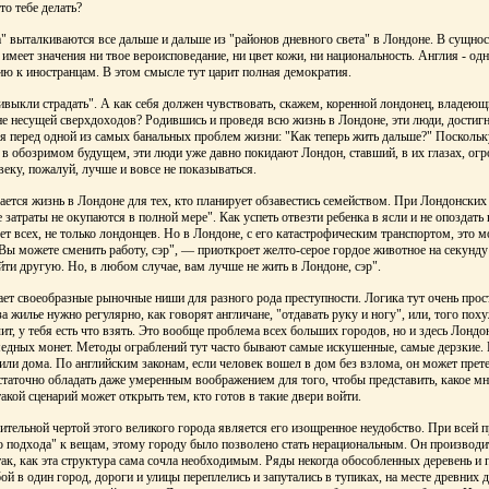
то тебе делать?
" выталкиваются все дальше и дальше из "районов дневного света" в Лондоне. В сущно
 имеет значения ни твое вероисповедание, ни цвет кожи, ни национальность. Англия - од
ю к иностранцам. В этом смысле тут царит полная демократия.
выкли страдать". А как себя должен чувствовать, скажем, коренной лондонец, владеющ
е несущей сверхдоходов? Родившись и проведя всю жизнь в Лондоне, эти люди, достиг
ся перед одной из самых банальных проблем жизни: "Как теперь жить дальше?" Поскольку
я в обозримом будущем, эти люди уже давно покидают Лондон, ставший, в их глазах, о
веку, пожалуй, лучше и вовсе не показываться.
ется жизнь в Лондоне для тех, кто планирует обзавестись семейством. При Лондонских 
 затраты не окупаются в полной мере". Как успеть отвезти ребенка в ясли и не опоздать 
т всех, не только лондонцев. Но в Лондоне, с его катастрофическим транспортом, это м
ы можете сменить работу, сэр", — приоткроет желто-серое гордое животное на секунду 
айти другую. Но, в любом случае, вам лучше не жить в Лондоне, сэр".
ет своеобразные рыночные ниши для разного рода преступности. Логика тут очень прос
за жилье нужно регулярно, как говорят англичане, "отдавать руку и ногу", или, того пох
ит, у тебя есть что взять. Это вообще проблема всех больших городов, но и здесь Лонд
медных монет. Методы ограблений тут часто бывают самые искушенные, самые дерзкие.
или дома. По английским законам, если человек вошел в дом без взлома, он может прете
остаточно обладать даже умеренным воображением для того, чтобы представить, какое м
акой сценарий может открыть тем, кто готов в такие двери войти.
ительной чертой этого великого города является его изощренное неудобство. При всей 
о подхода" к вещам, этому городу было позволено стать нерациональным. Он производи
так, как эта структура сама сочла необходимым. Ряды некогда обособленных деревень и
ой в один город, дороги и улицы переплелись и запутались в тупиках, на месте древних