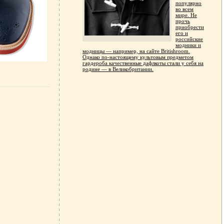
популярно
во всем
мире. Не
прочь
приобрести
его и
российские
модники и
модницы — например, на сайте Britishroom.
Однако по-настоящему культовым предметом
гардероба качественные дафлкоты стали у себя на
родине — в Великобритании.