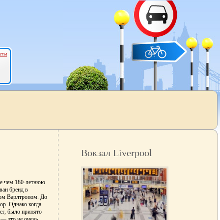
кты
Вокзал Liverpool
е чем 180-летнюю
ван бренд в
ом Варлтропом. До
op. Однако когда
er, было принято
 — это не очень