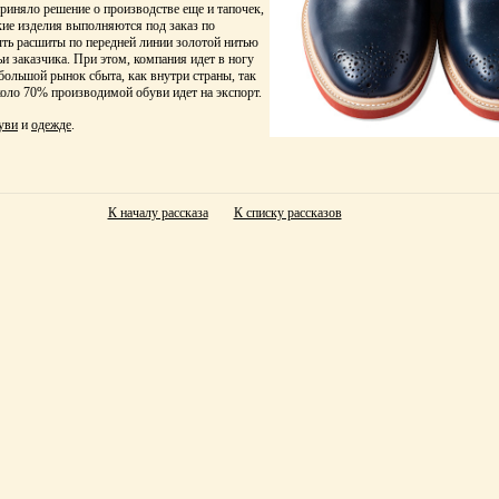
иняло решение о производстве еще и тапочек,
ие изделия выполняются под заказ по
ть расшиты по передней линии золотой нитью
и заказчика. При этом, компания идет в ногу
 большой рынок сбыта, как внутри страны, так
Около 70% производимой обуви идет на экспорт.
уви
и
одежде
.
К началу рассказа
К списку рассказов