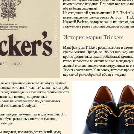
коммерческое название. При этом все техноло
обуви были сохранены.
На сегодняшний день компанией R.E. TrickerL
пятое поколение членов семьи Barltrop — Trick
Николай Barltrop, которые, как и их предки, с
заложенные ранее традиции создания обуви из
История марки Trickers
Мануфактуры Trickers располагаются в самом
сферы Англии. Правда, за 186 лет площади оче
производственным цехам добавились админист
которых работаю многочисленные менеджеры 
данный момент численность сотрудников на м
Trickers составляет 90 человек, которые произ
пар самой разнообразной обуви в неделю.
rickers производилась только обувь ручной
ысококачественной телячьей кожи и коры дуба,
 сегодняшний день к ботинкам ручной работы
ленная при помощи современных
и этом на мануфактуре придерживаются
ой технологии Goodyear.
увь, как для мужчин, так и для женщин. Это
ая обувь различных цветов и фасонов,
 каблуке.
м моделям, несколько десятилетий назад