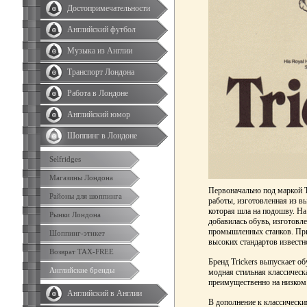
Достопримечательности
Английский футбол
Музыка из Англии
Транспорт Лондона
Работа в Лондоне
Английский юмор
Шоппинг в Лондоне
Selfridges
Магазины Лондона
Первоначально под маркой T
Районы для шоппинга
работы, изготовленная из в
которая шла на подошву. На
Рынки Лондона
добавилась обувь, изготов
промышленных станков. Пр
Шоппинг-этикет
высоких стандартов известн
Возврат TAX-FREE
Бренд Trickers выпускает об
Английские бренды
модная стильная классическ
преимущественно на низком
Английский в Англии
В дополнение к классически