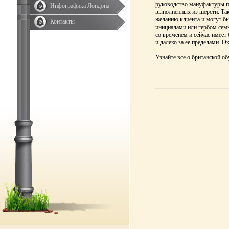
руководство мануфактуры пр
Инфографика Лондона
выполненных из шерсти. Так
желанию клиента и могут бы
Контакты
инициалами или гербом семь
со временем и сейчас имеет
и далеко за ее пределами. 
Узнайте все о
британской об