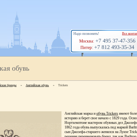
Надо позвонить!
Все конта
+7 495 37-47-356
Москва:
+7 812 493-35-34
Питер:
кая обувь
йские бренды
»
Английская обувь
»
Trickers
Английская марка и
обувь Trickers
имеют боле
историю и берет свое начало с 1829 года. Осно
Нортхемптоне мастером обувных дел Джозеф
1862 года обувь выпускалась под маркой Barltr
сын Джозефа-старшего женился на Луизе Trick
решение переименовать бренд, так как Barltrop