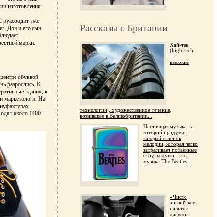
гии изготовления
td руководит уже
Рассказы о Британии
er, Дон и его сын
облюдает
вестной марки.
Хай-тек
(high-tech
—
высокие
 центре обувной
нь разрослись. К
ративные здания, в
и маркетологи. На
ануфактурах
технологии), художественное течение,
водят около 1400
возникшее в Великобритании...
Настоящая музыка, в
которой продуман
каждый оттенок
мелодии, которая легко
затрагивает потаенные
струны души - это
музыка The Beatles.
«Чисто
английское
пальто»
дафлкот