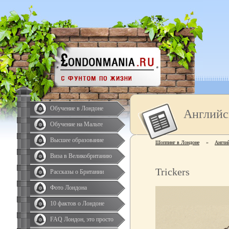
Обучение в Лондоне
Английс
Обучение на Мальте
Высшее образование
Шоппинг в Лондоне
»
Англи
Виза в Великобританию
Trickers
Рассказы о Британии
Фото Лондона
10 фактов о Лондоне
FAQ Лондон, это просто