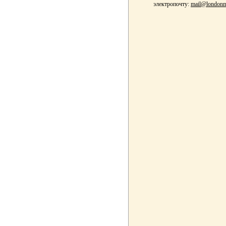
электропочту:
mail@londonm