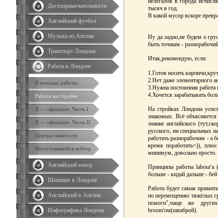
нелегалов в города исчисля
Достопримечательности
тысяч в год.
В какой мусор вскоре превр
Английский футбол
Музыка из Англии
Ну да ладно,не будем о грус
быть точным - разнорабочий
Транспорт Лондона
Итак,рекомендую, если:
Работа в Лондоне
1.Готов носить кирпичи,крут
2.Нет даже элементарного ан
В поисках работы
3.Нужна постоянная работа 
4.Хочется зарабатывать бол
Работа на стройке
На стройках Лондона успе
Я — официант. Часть I
знакомых. Всё объясняется 
Я — официант. Часть II
знание английского (тут,ск
русского, ни специальных н
Центры занятости
работать разнорабочим - а 
время поработать=)), плюс
Несостоявшийся вейтер
минимум, довольно просто.
Английский юмор
Принципы работы labour'а 
больше - кидай дальше - бей
Шоппинг в Лондоне
Работа будет самая примити
Английский в Англии
по перемещению тяжёлых гру
помоги",чаще же других
Инфографика Лондона
broom'ом(шваброй).