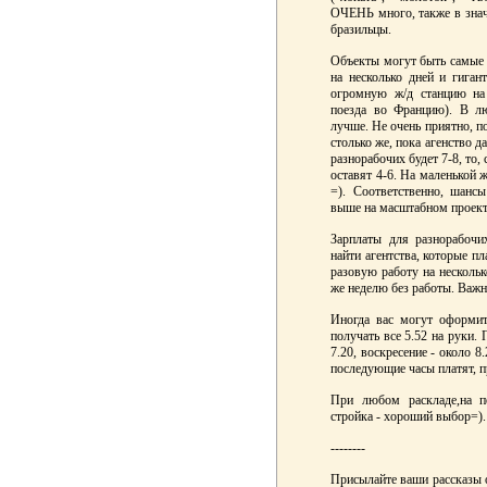
ОЧЕНЬ много, также в зна
бразильцы.
Объекты могут быть самые 
на несколько дней и гиган
огромную ж/д станцию на 
поезда во Францию). В лю
лучше. Не очень приятно, п
столько же, пока агенство д
разнорабочих будет 7-8, то, 
оставят 4-6. На маленькой 
=). Соответственно, шанс
выше на масштабном проекте
Зарплаты для разнорабочи
найти агентства, которые пл
разовую работу на нескольк
же неделю без работы. Важно
Иногда вас могут оформит
получать все 5.52 на руки.
7.20, воскресение - около 8.
последующие часы платят, п
При любом раскладе,на п
стройка - хороший выбор=).
--------
Присылайте ваши рассказы о