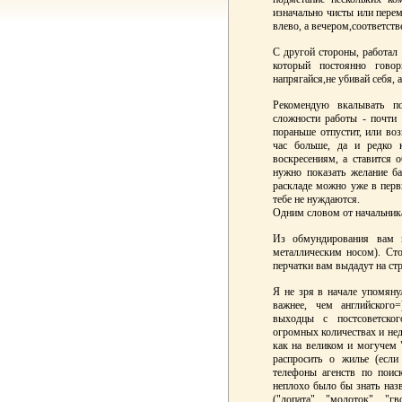
изначально чисты или пере
влево, а вечером,соответств
С другой стороны, работал 
который постоянно говорил
напрягайся,не убивай себя, а
Рекомендую вкалывать п
сложности работы - почти 
пораньше отпустит, или воз
час больше, да и редко 
воскресениям, а ставится 
нужно показать желание б
раскладе можно уже в перв
тебе не нуждаются.
Одним словом от начальника
Из обмундирования вам п
металлическим носом). Сто
перчатки вам выдадут на ст
Я не зря в начале упомянул
важнее, чем английского
выходцы с постсоветског
огромных количествах и нед
как на великом и могучем 
распросить о жилье (если
телефоны агенств по поиск
неплохо было бы знать наз
("лопата", "молоток", "г