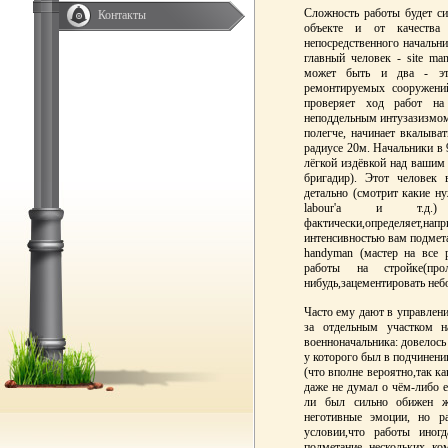
Сложность работы будет си
Контакты
объекте и от качества 
непосредственного начальни
главный человек - site man
может быть и два - эт
ремонтируемых сооружени
проверяет ход работ н
неподдельным интузазизмом 
полегче, начинает вкалыват
радиусе 20м. Начальники в 
лёгкой издёвкой над вашим 
бригадир). Этот человек
детально (смотрит какие 
labour'а и т.д.)
фактически,определяет,напри
интенсивностью вам подмета
handyman (мастер на все 
работы на стройке(про
нибудь,зацементировать небо
Часто ему дают в управление
за отдельным участком н
военноначальника: довелось
у которого был в подчинении
(что вполне вероятно,так ка
даже не думал о чём-либо е
ли был сильно обижен 
неготивные эмоции, но р
условии,что работы иног
подметание нескольких ко