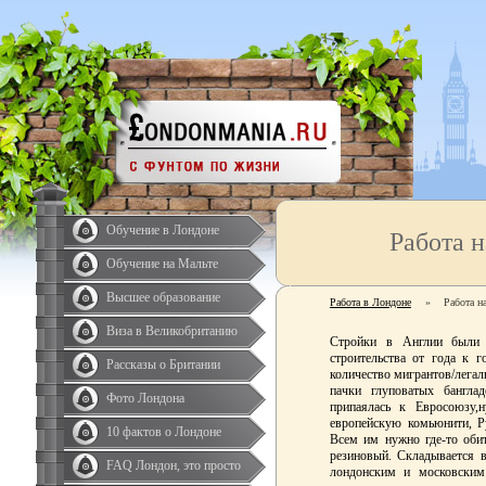
Обучение в Лондоне
Работа н
Обучение на Мальте
Высшее образование
Работа в Лондоне
»
Работа н
Виза в Великобританию
Стройки в Англии были 
строительства от года к 
Рассказы о Британии
количество мигрантов/легаль
пачки глуповатых бангла
Фото Лондона
припаялась к Евросоюзу,
европейскую комьюнити, Р
10 фактов о Лондоне
Всем им нужно где-то обит
резиновый. Складывается в
FAQ Лондон, это просто
лондонским и московским