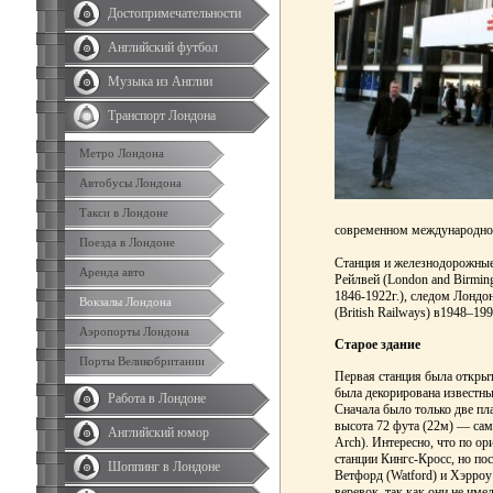
Достопримечательности
Английский футбол
Музыка из Англии
Транспорт Лондона
Метро Лондона
Автобусы Лондона
Такси в Лондоне
современном международном
Поезда в Лондоне
Станция и железнодорожные
Аренда авто
Рейлвей (London and Birming
1846-1922г.), следом Лондон
Вокзалы Лондона
(British Railways) в1948–199
Аэропорты Лондона
Старое здание
Порты Великобритании
Первая станция была откры
была декорирована известн
Работа в Лондоне
Сначала было только две п
высота 72 фута (22м) — сама
Английский юмор
Arch). Интересно, что по о
станции Кингс-Кросс, но по
Шоппинг в Лондоне
Ветфорд (Watford) и Хэрроу
веревок, так как они не име