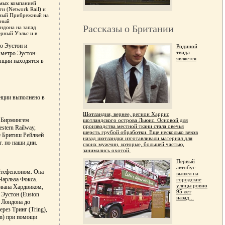
емых компанией
и (Network Rail) и
ный Прибрежный на
вный
Рассказы о Британии
ндона на запад
ерный Уэльс и в
ро Эустон и
Родиной
твида
 метро Эустон-
является
анции находятся в
анции выполнено в
Шотландия, вернее, регион Харрис
и Бирмингем
шотландского острова Льюис. Основой для
производства местной ткани стала овечья
stern Railway,
шерсть грубой обработки. Еще несколько веков
ле Бритиш Рейлвей
назад шотландки изготавливали материал для
г. по наши дни.
своих мужчин, которые, большей частью,
занимались охотой.
Первый
автобус
Стефенсоном. Она
вышел на
Чарльза Фокса.
городские
улицы ровно
ована Хардвиком,
95 лет
 Эустон (Euston
назад...
 Лондона до
рез Тринг (Tring),
wn) при помощи