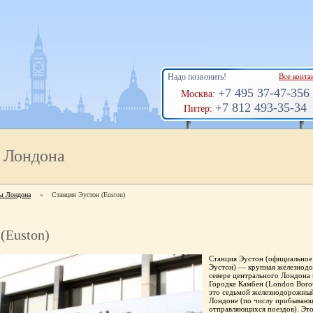
Надо позвонить!
Все конта
+7 495 37-47-356
Москва:
+7 812 493-35-34
Питер:
 Лондона
ы Лондона
»
Станция Эустон (Euston)
(Euston)
Станция Эустон (официальное
Эустон) — крупная железнодо
севере центрального Лондона
Городке Камбен (London Boro
это седьмой железнодорожный
Лондоне (по числу прибываю
отправляющихся поездов). Это