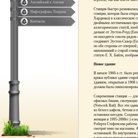
Английский в Англии
Станция быстро развивалась
Инфографика Лондона
станции, которая была откр
Хардвика) в классическом ст
Контакты
двойными лестничными прол
аллегорических статуй, изо
дальше от Эустон-Роуд (Eus
он находится совсем рядом 
соединяет Эустон-Сквер (Eus
по обе стороны от северной
напоминаний о старой станц
статую Е. Х. Байли, изобр
Новое здание
В начале 1960-х гг. было ре
крики публики здание старо
зданием, открытым в 1968 г
должна была символизироват
Современная станция — длин
офисных башни, смотрящие на
(Network Rail). Все эти зд
из белого кафеля, бетона и 
остановки поездов. Сохрани
женщин в 1995-2008гг.) и во
Роберта Стефенсона работы 
смотрит вниз на магазины. 
остановкой. Во внутреннем 
в том числе низкие каменны