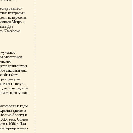
оезда вдали от
ожение платформы
реди, не пересекая
мемного Метро и
ами. Две
р (Caledonian
, «ужасное
ым отсутствием
донских
артов архитектуры
либо декоративных
жен был быть
корую руку на
щения к свету».
т для инвалидов на
попасть невозможно.
 послевоенные годы
ранить здание, в
torian Society) и
 XIX века. Однако
ена в 1966 г. Под
переформирования в