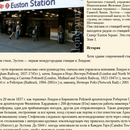
британских станций, управля
Национальные Железные Дорог
его южные терминал — Запад
Главной Линии. Эустон — гла
железнодорожный выезд из Ло
страны, на северо-запад, в сев
Шотландию.
Она связана со станцией мет
находится рядом со станцией
Сквер/ Euston Square. Эти ст
Зоне 1.
История
Хотя здание современной ст
 стиле, Эустон — первая междугородная станция в Лондоне.
 пути пережили несколько смен руководства, сначала ими управляла компания Лондон 
ham Railway, 1837-1745гг.), затем Лондон и Норс-Вестерн Рейлвей (London and North We
, Мидленд и Скотиш Рейлвей (London, Midland and Scottish Railway, 1923-1947гг.), пос
4 гг. и Рейлтрек (Railtrack, 1994–2001гг.) и, наконец, Нетворк Рейл (Network Rail) с 2001 
та 20 июля 1837 г. как терминал Лондон и Бирмингем Рейлвей архитектором Робертом 
ым архитектором Филиппом Хардвиком с 200-футовым (61м) навесом работы инженера 
латформы, одна для прибывающих поездов, другая для отправляющихся. Также декорир
я большая, построенная за все время, вход служил как портик и стал известен как Арка
ригинальному плану Стефенсона следовало проложить железнодорожные пути через север
сле столкновения с интересами крупных землевладельцев ему пришлось построить пути че
 (Harrow) до Эустона. До 1844 г. поезда затягивали на холм в Камден-Таун (Camden To
ли достаточной силы, чтобы двигаться засчет пара.