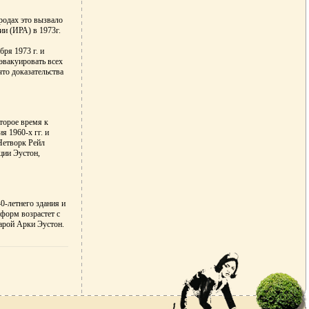
родах это вызвало
и (ИРА) в 1973г.
ря 1973 г. и
эвакуировать всех
что доказательства
оторое время к
я 1960-х гг. и
Нетворк Рейл
ции Эустон,
0-летнего здания и
тформ возрастет с
тарой Арки Эустон.