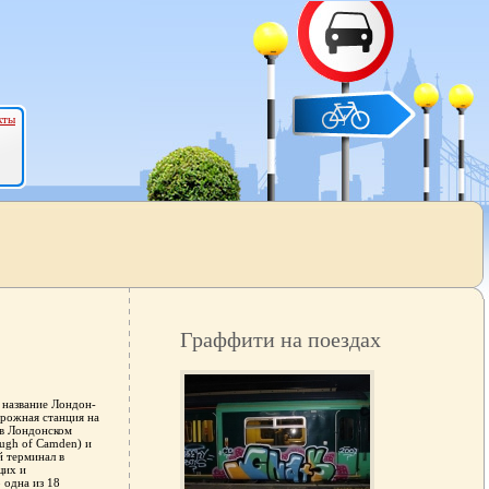
кты
Граффити на поездах
 название Лондон-
рожная станция на
 в Лондонском
ugh of Camden) и
 терминал в
щих и
 одна из 18