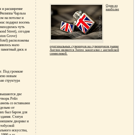
Один из
я и расширение
наиболее
 Филиппа Чарльза
ом на потолке и
мас подарил восемь
 находилась чуть
nd Street), сегодня
ston Grove)
 Hotel) расположены
анилось мало
оригинальных сувениров на сувенирном рынке
 памятный диск и
Англии являются Зиппо зажигалки с английской
символикой.
не. Под громкие
енено новым
вая структура
озвышаются две
етворк Рейл
камень со вставками
дельно от
них был баром для
 здания. Статуя
 внешнем дворике и
втобусной
льного искусства,
1990-х гг.