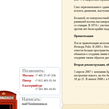
Снос первоначального здани
всплеск движения, выступаю
Большой, но поверхностный 
ранившей восемь пассажиров
со станции. В 1974 г. умств
против нее были крайне подо
Приватизация
После приватизации железных
Нетворк Рейл. В 2005 г. Не
отвести больше пространств
объявила о создании линии 
соединив таким образом две
Вторая реконструкция, об
Позвонить:
5 апреля 2007 г. компания Б
Москва
построение нового, на что 
+7 495 37-47-356
18 до 21. В начале 2008 г.
Питер
+7 812 493-35-34
Екатеринбург
+7 343 385-10-05
Написать:
mail@londonmania.ru