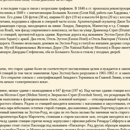
 в последние годы в связи с возросшим трафиком. В 1840-х гг. произошла реконструкци
ыта вновь в 1849 г. с впечатляющим Большим Холлом (Great Hall, работа сын Хардвика,
иле. Его длина 126 футов (38 м), ширина 61 фут (19 м) и высота 64 фута (20 м) с кессон
етами, ведущими к офисам в северной части холла. Архитектурный скульптор Джон То
бражающих города, находящиеся на линии: Лондон, Ливерпуль, Манчестер и т.д. Станция
ton Road), чем фасад современного комплекса; он был на улице Драммонд-Стрит (Drummo
со станцией, протянутой вдоль здания. Короткая дорога под названием Эустон-Греув (Eu
ton Square) с аркой. Два отеля, Отель Эустон (Euston Hotel) и Отель Виктория (Victoria
 дороги. Помимо нескольких домиков на Эустон-Роуд и статуй во внешнем дворике сохр
ии. Музей Национальных Железных Дорог (The National Railway Museum) в Йорке имеет
ажающую Джорджа Стефенсона, оба из Большого Холла и стояли у входных дверей.
шено, что старое здание более не соответствует поставленным целям и нуждается в заме
й станций (в том числе знаменитая Арка Эустон) было разрушено в 1961-1962 гг. и зам
. Его открытие совпало с электрификацией Западного Терминала на Главной Линии, и но
ь начало «электрического века».
ное, низкое здание с палисадником в 647 футов (197 м). Над частью здания станции в
 Мелтон-Стрит (Melton Street) и Эвершольт-Стрит (Eversholt Street), это резиденция Н
ания выполнены в функциональном стиле, основной материал — отполированный черный 
простого обжига. Рядом со станцией находится комплекс с магазинами и закусочными, от
лась пара небольших остатков старой станции, два каменных домика Портленд (один из 
енный памятник на Эустон-Роуд, но едва ли это была сколько бы значимая часть старого
архитектора Карло Марочетти, стоявшая в старом кассовом зале, сегодня находится во
Фасад здания станции спрятан между корпусами с офисами работы Ричарда Сейферта и а
дворике стоит статуя Паолоцци под названием «Пискатор». Ряд других образцов национа
е скамейки Пауля де Моншо во внутреннем дворике были спонсированы Нетворк Рейл в 