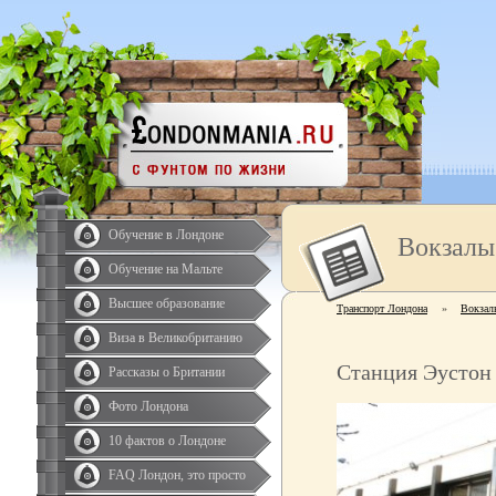
Обучение в Лондоне
Вокзалы
Обучение на Мальте
Высшее образование
Транспорт Лондона
»
Вокзал
Виза в Великобританию
Станция Эустон 
Рассказы о Британии
Фото Лондона
10 фактов о Лондоне
FAQ Лондон, это просто