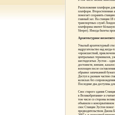
Расположение платформ для 
платформ. Второстепенная 
помогает сохранить станцию 
главный зал. На станции 1
транспортных служб Лондон
платформы имеют бóльшую д
Sleeper). Иногда билеты пр
Архитектурное несоответс
Унылый архитектурный стиль
надругательство над когда-
«происшествий, приключени
центральных терминалов, у
шестидесятых Эустон – оди
достоинств; внешне, казалос
воплощен после составления
обрывке запачканной бумаги
Доступ к разным частям ста
колясках без сопровождения
Последние два доступны для
Снос старого здания Станци
в Великобритании» и счита
том числе со стороны велико
объявили о консервативном 
снос Станции Эустон помог 
предводительством Джона Б
2007 г. в скоростной термин