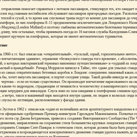
отправления помогает справиться с потоком пассажиров, стимулируя тех, кто ожидает п
аллея под главным вестибюлем обслуживает пассажиров пригородных поездов. Распол
теплой и сухой, в то время как спусковые трапы ведут из комнат для пассажиров до оче
8 платформ, из них платформы 8–11 предназначены исключительно для Лондонского Наз
-Мидленд (London Midland) и поэтому снабжены автоматическими билетными терминал
лину, чем остальные, чтобы принимать поезда из 16 вагонов службы Каледониан-Слипе
оверяют вручную на платформах, которые не имеют автоматических турникетов.
твие
 1960-х гг. был описан как «отвратительный», «тусклый, серый, горизонтальное ничто»
то впечатляющим зданием», отражение «безвкусного гламура того времени», с абсолютн
й, о которых викторианский терминал напоминал путешественникам» и «худший из лон
жасный и враждебный». Ричард Моррисон написал в Таймс, что «даже для унылых станд
н из самых отвратительных бетонных коробок в Лондоне: совершенно лишенный каких-
ь бы, хочет напугать пассажиров; и портит соседние улицы. Такой дизайн никогда не дол
 чертежа – если он только существовал. Он производит впечатление нарисованного на с
 каким-то андроидом, страдающим от ненависти к человечеству и вампирического отвра
нции затруднен для инвалидов. Спуск вниз из зала ожидания к платформам слишком кру
, а метро, такси и машинный парк находятся внутри здания, но людям в колясках сюда 
 спуска по лестницам, расположенным у фасада здания.
и Эустон в 1962 г. описан как «один из величайших актов архитектурного вандализма в
ется официально одобренным Премьер-министром Гарольдом Макмильяном. Попытки сох
го поэта сэр Джона Бетджемана, привели к созданию Викторианского Сообщества (The Vic
движении, направленном на сохранение стиля большинства крупных лондонских станций
сохранить Станцию Сент-Панкрас в готическом стиле, которая должна была быть разруш
етджемана и возрождающегося консервативного движения станции удалось выжить до 
ал, откуда отправляются поезда на Континент.