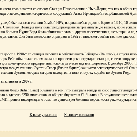
я часто сравнивается со сносом Станции Пенсильвания в Нью-Йорке, так как в обоих го
щего за сохранение исторических сооружений. Атака Ирландской Республиканской Арми
ущерб был нанесен станции бомбой ИРА, взорвавшейся рядом с баром в 13.10, 10 сентяб
. Столичная Полиция получила предупреждение за три минуты до взрыва, но не успела 
енно больная Йудит Вард была обвинена в этом и других преступлениях, несмотря на то, 
зрительны. Она была полностью оправдана в 1992 г., виновного найти так и не удалось.
 дорог в 1990-х гг. станция перешла в собственность Рейлтрэк (Railtrack), а спустя нек
творк Рейл объявила о своем желании провести реконструкцию станции, снести сооружени
а для коммерческих предприятий, используя место над платформами. В декабре 2005 г. 
метро между станцией Эустон-Сквер (Euston Square) как части реконструированной Стан
 станции Эустон, которые сегодня находятся в пяти минутах ходьбы по Эустон-Роуд.
ъявленная в 2007 г.
ритиш Ленд (British Land) объявила о том, что выиграла тендер на снос существующего 4
было выделено £250 миллионов из общего бюджета в £1 биллион. В результате число пла
 в СМИ прошла информация о том, что существует большая вероятность реконструкции с
К началу рассказа
К списку рассказов