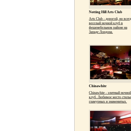
Notting Hill Arts Club
Arts Club - дорогой, но всег
веселый ночной клуб в
фешенебельном районе на
Западе Лондона.
Chinawhite
Chinawhite - элитный ночно
клуб. Любимое место стиль
гламурных и знаменитых.