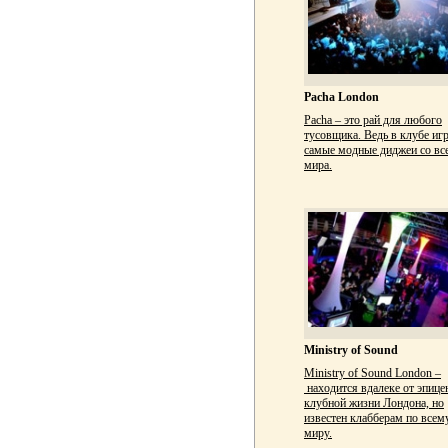
Pacha London
Pacha – это рай для любого
тусовщика. Ведь в клубе иг
самые модные диджеи со вс
мира.
Ministry of Sound
Ministry of Sound London –
находится вдалеке от эпице
клубной жизни Лондона, но
известен клабберам по всем
миру.