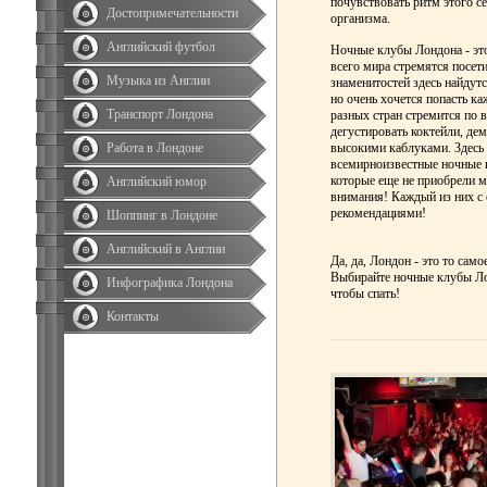
почувствовать ритм этого с
Достопримечательности
организма.
Английский футбол
Ночные клубы Лондона - это
всего мира стремятся посетит
Музыка из Англии
знаменитостей здесь найдут
но очень хочется попасть к
Транспорт Лондона
разных стран стремится по в
дегустировать коктейли, де
высокими каблуками. Здесь 
Работа в Лондоне
всемирноизвестные ночные 
которые еще не приобрели м
Английский юмор
внимания! Каждый из них с 
рекомендациями!
Шоппинг в Лондоне
Английский в Англии
Да, да, Лондон - это то само
Выбирайте ночные клубы Лон
Инфографика Лондона
чтобы спать!
Контакты