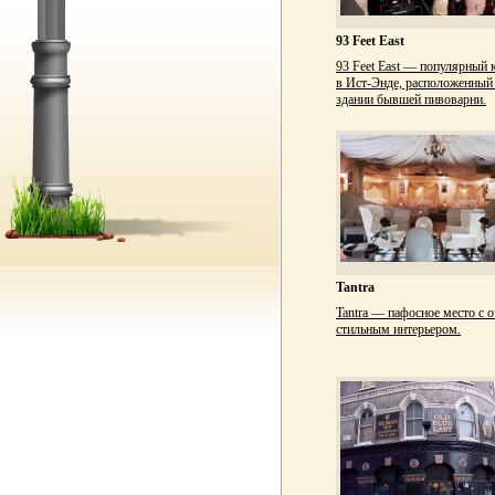
93 Feet East
93 Feet East — популярный 
в Ист-Энде, расположенный
здании бывшей пивоварни.
Tantra
Tantra — пафосное место с о
стильным интерьером.