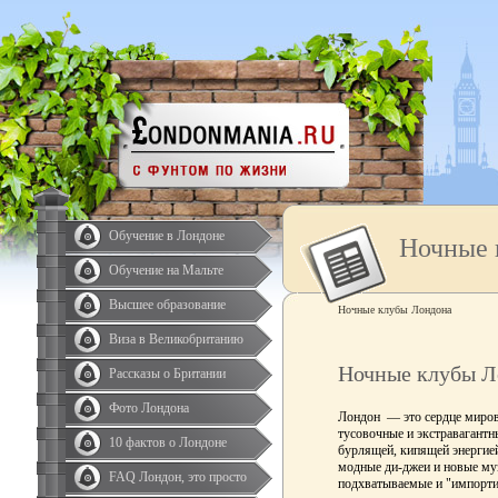
Обучение в Лондоне
Ночные 
Обучение на Мальте
Высшее образование
Ночные клубы Лондона
Виза в Великобританию
Ночные клубы Л
Рассказы о Британии
Фото Лондона
Лондон — это сердце миров
тусовочные и экстравагантн
10 фактов о Лондоне
бурлящей, кипящей энергие
модные ди-джеи и новые му
FAQ Лондон, это просто
подхватываемые и "импорти