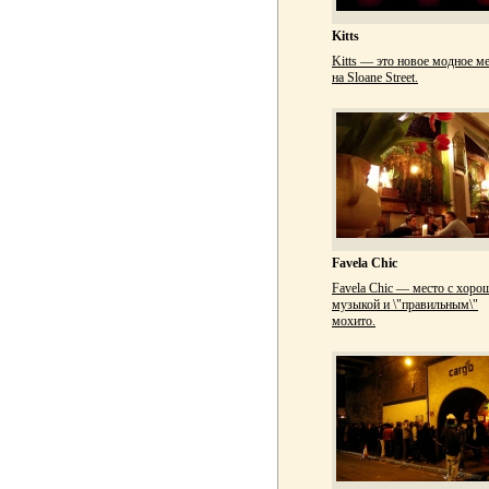
Kitts
Kitts — это новое модное м
на Sloane Street.
Favela Chic
Favela Chic — место с хоро
музыкой и \"правильным\"
мохито.