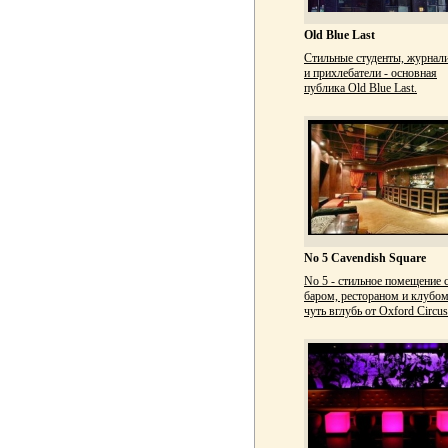
Old Blue Last
Стильные студенты, журнал
и прихлебатели - основная
публика Old Blue Last.
No 5 Cavendish Square
No 5 - стильное помещение 
баром, рестораном и клубо
чуть вглубь от Oxford Circus