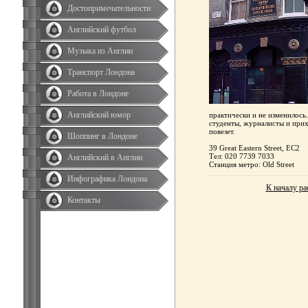
Достопримечательности
Английский футбол
Музыка из Англии
Транспорт Лондона
Работа в Лондоне
Английский юмор
практически и не изменилось
студенты, журналисты и прих
повезет.
Шоппинг в Лондоне
39 Great Eastern Street, EC2
Тел: 020 7739 7033
Английский в Англии
Станция метро: Old Street
Инфографика Лондона
К началу ра
Контакты