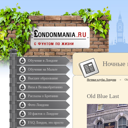
Обучение в Лондоне
Ночные 
Обучение на Мальте
Высшее образование
Ночные клубы Лондона
»
Ol
Виза в Великобританию
Old Blue Last
Рассказы о Британии
Фото Лондона
10 фактов о Лондоне
FAQ Лондон, это просто