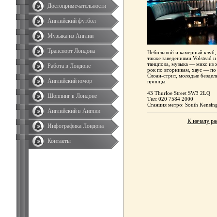
Достопримечательности
Английский футбол
Музыка из Англии
Транспорт Лондона
Небольшой и камерный клуб, 
также заведениями Volstead 
танцпола, музыка — микс из х
Работа в Лондоне
рок по вторникам, хаус — по
Слоан-стрит, молодые бездел
Английский юмор
принцы.
43 Thurloe Street SW3 2LQ
Шоппинг в Лондоне
Тел: 020 7584 2000
Станция метро: South Kensin
Английский в Англии
К началу ра
Инфографика Лондона
Контакты