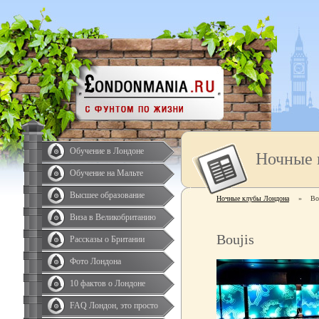
Обучение в Лондоне
Ночные 
Обучение на Мальте
Высшее образование
Ночные клубы Лондона
»
Bo
Виза в Великобританию
Boujis
Рассказы о Британии
Фото Лондона
10 фактов о Лондоне
FAQ Лондон, это просто