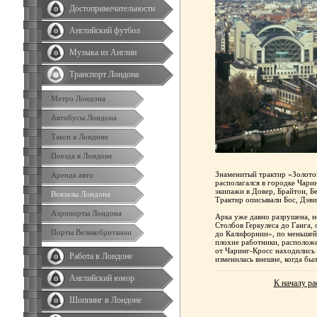
Достопримечательности
Английский футбол
Музыка из Англии
Транспорт Лондона
Метро Лондона
Автобусы Лондона
Такси в Лондоне
Поезда в Лондоне
Знаменитый трактир «Золотой
Аренда авто
располагался в городке Чарин
экипажи в Довер, Брайтон, Б
Вокзалы Лондона
Трактир описывали Бос, Дэви
Аэропорты Лондона
Арка уже давно разрушена, н
Столбов Геркулеса до Ганга,
Порты Великобритании
до Калифорнии», по меньшей 
плохие работники, расположе
от Чаринг-Кросс находились 
Работа в Лондоне
изменилась внешне, когда был
Английский юмор
К началу ра
Шоппинг в Лондоне