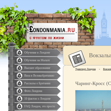
Обучение в Лондоне
Вокзалы
Обучение на Мальте
Высшее образование
Транспорт Лондона
»
Вокзал
Виза в Великобританию
Чаринг-Кросс (C
Рассказы о Британии
Фото Лондона
10 фактов о Лондоне
FAQ Лондон, это просто