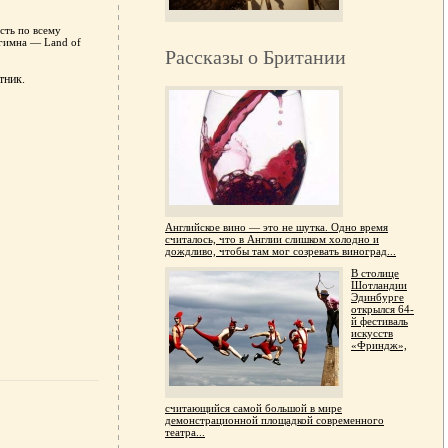
сть по всему
 гимна — Land of
Рассказы о Британии
тник.
Английское вино — это не шутка. Одно время
считалось, что в Англии слишком холодно и
дождливо, чтобы там мог созревать виноград...
В столице
Шотландии
Эдинбурге
открылся 64-
й фестиваль
искусств
«Фриндж»,
считающийся самой большой в мире
демонстрационной площадкой современного
театра...