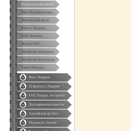
Патриотические песни
Пиво Великобритании
Шотландский виски
Блоги о Лондоне
Пабы Лондона
Лондон 2012
Английские мотоциклы
Английские велосипеды
Улицы Лондона
Фото Лондона
10 фактов о Лондоне
FAQ Лондон, это просто
Достопримечательности
Английский футбол
Музыка из Англии