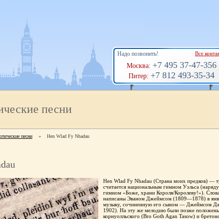
Надо позвонить!
Все конта
+7 495 37-47-356
Москва:
+7 812 493-35-34
Питер:
ические песни
отические песни
»
Hen Wlad Fy Nhadau
adau
Hen Wlad Fy Nhadau (Страна моих предков) — 
считается национальным гимном Уэльса (наряд
гимном «Боже, храни Короля/Королеву!»). Слов
написаны Эваном Джеймсом (1809—1878) в янва
музыку, сочиненную его сыном — Джеймсом 
1902). На эту же мелодию были позже положены
корнуолльского (Bro Goth Agan Tasow) и бретон