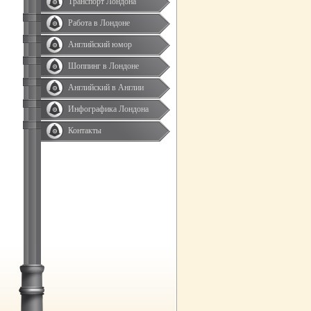
Транспорт Лондона
Работа в Лондоне
Английский юмор
Шоппинг в Лондоне
Английский в Англии
Инфографика Лондона
Контакты