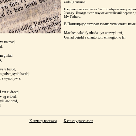
zadoù) гимнов.
Патриотическая песня быстро обрела популярно
Уэльсу. Иногда используют английский перевод
My Fathers.
В Понтиприде авторам гимна установлен памя
Mae hen wlad fy nhadau yn annwyl i mi,
Gwlad beirdd a chantorion, enwogion o fri;
yr tra mad,
d.
'm gwlad.
u,
s y bardd,
'm golwg sydd hardd;
r swynol yw si
 tan ei droed,
 ag erioed,
ll law brad,
d.
К началу рассказа
К списку рассказов