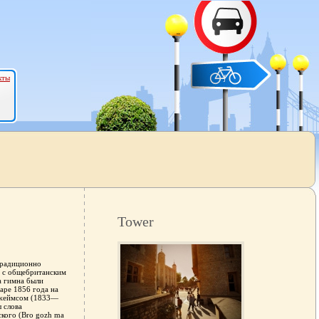
кты
Tower
традиционно
у с общебританским
а гимна были
ре 1856 года на
Джеймсом (1833—
 слова
ского (Bro gozh ma