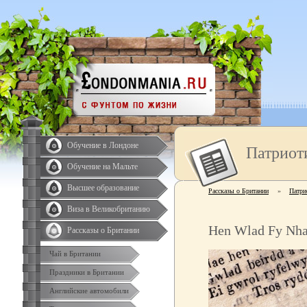
Обучение в Лондоне
Патриот
Обучение на Мальте
Высшее образование
Рассказы о Британии
»
Патри
Виза в Великобританию
Hen Wlad Fy Nh
Рассказы о Британии
Чай в Британии
Праздники в Британии
Английские автомобили