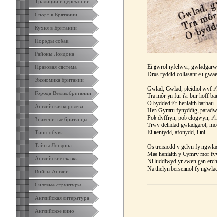
Традиции и церемонии
Спорт в Британии
Кухня в Британии
Породы собак
Районы Лондона
Ei gwrol ryfelwyr, gwladgarw
Правовая система
Dros ryddid collasant eu gwae
Экономика Британии
Gwlad, Gwlad, pleidiol wyf i\
Города Великобритании
Tra môr yn fur i\'r bur hoff ba
O bydded i\'r heniaith barhau.
Английская королева
Hen Gymru fynyddig, paradwy
Pob dyffryn, pob clogwyn, i\
Знаменитые британцы
Trwy deimlad gwladgarol, mo
Ei nentydd, afonydd, i mi.
Типы обуви
Тайны Лондона
Os treisiodd y gelyn fy ngwlad
Mae heniaith y Cymry mor fyw
Английские сказки
Ni luddiwyd yr awen gan erchy
Na thelyn berseiniol fy ngwla
Войны Англии
Силовые структуры
Английская литература
Английское кино