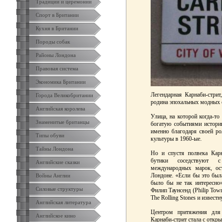
Традиции и церемонии
Спорт в Британии
Кухня в Британии
Породы собак
Районы Лондона
Правовая система
Экономика Британии
Легендарная Карнаби-стри
Города Великобритании
родина эпохальных модных 
Английская королева
Улица, на которой когда-т
Знаменитые британцы
богатую событиями истори
именно благодаря своей р
Типы обуви
культуры в 1960-ые.
Тайны Лондона
Но и спустя полвека Карн
бутики соседствуют 
Английские сказки
международных марок, ос
Лондоне. «Если бы это была
Войны Англии
было бы не так интересно
Силовые структуры
Филип Таунсенд (Philip Tow
The Rolling Stones и извест
Английская литература
Центром притяжения для
Английское кино
Карнаби-стрит стала с откр