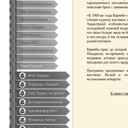
харизматичного шотланско
Патриотические песни
появление брюк с заниженно
Пиво Великобритании
«В 1960-ые годы Карнаби-с
Шотландский виски
говорит куратор выставки, 
Характерной особенност
Блоги о Лондоне
молодежной мужской моды.
что таких больше нигде не 
Пабы Лондона
и поп-звезды, и так склады
разной публики».
Лондон 2012
Карнаби-стрит, до которой
Английские мотоциклы
Пикадилли, по-прежнему о
модников, которые прихо
Английские велосипеды
находками для своего гарде
Улицы Лондона
Программа праздничных м
выставки. Весной и ле
Фото Лондона
музыкальные концерты.
10 фактов о Лондоне
FAQ Лондон, это просто
К началу ра
Достопримечательности
Английский футбол
Музыка из Англии