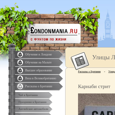
Обучение в Лондоне
Улицы Л
Обучение на Мальте
Высшее образование
Рассказы о Британии
»
Улицы
Виза в Великобританию
Карнаби стрит
Рассказы о Британии
Чай в Британии
Праздники в Британии
Английские автомобили