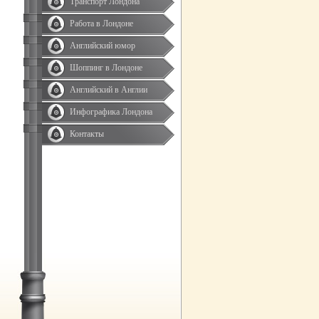
Транспорт Лондона
Работа в Лондоне
Английский юмор
Шоппинг в Лондоне
Английский в Англии
Инфографика Лондона
Контакты