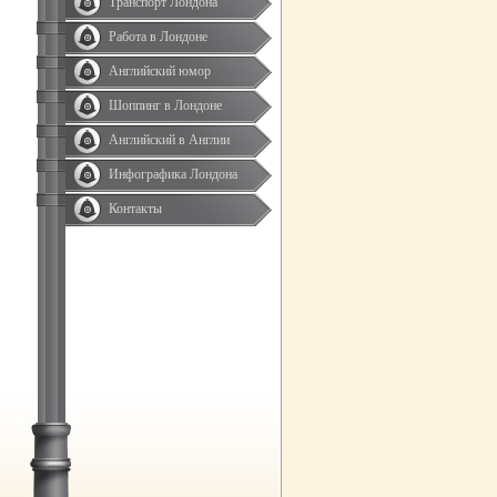
Транспорт Лондона
Работа в Лондоне
Английский юмор
Шоппинг в Лондоне
Английский в Англии
Инфографика Лондона
Контакты