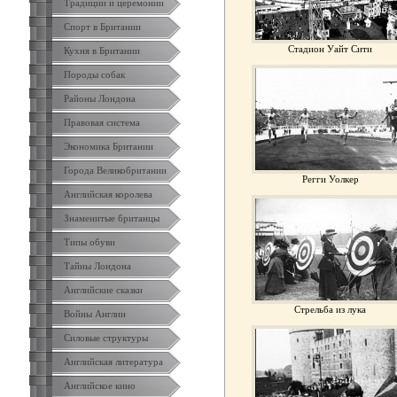
Традиции и церемонии
Спорт в Британии
Стадион Уайт Сити
Кухня в Британии
Породы собак
Районы Лондона
Правовая система
Экономика Британии
Города Великобритании
Регги Уолкер
Английская королева
Знаменитые британцы
Типы обуви
Тайны Лондона
Английские сказки
Стрельба из лука
Войны Англии
Силовые структуры
Английская литература
Английское кино