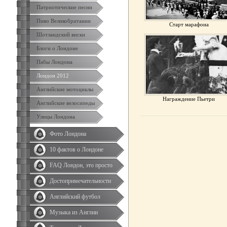
Патриотические песни
Пиво Великобритании
Старт марафона
Шотландский виски
Блоги о Лондоне
Пабы Лондона
Лондон 2012
Английские мотоциклы
Награждение Пьетри
Английские велосипеды
Улицы Лондона
Фото Лондона
10 фактов о Лондоне
FAQ Лондон, это просто
Достопримечательности
Английский футбол
Музыка из Англии