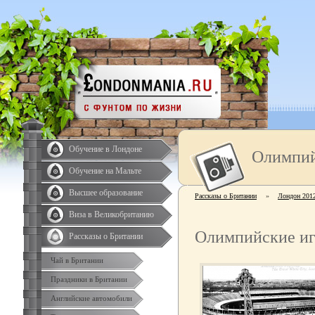
Обучение в Лондоне
Олимпий
Обучение на Мальте
Высшее образование
Рассказы о Британии
»
Лондон 201
Виза в Великобританию
Олимпийские иг
Рассказы о Британии
Чай в Британии
Праздники в Британии
Английские автомобили