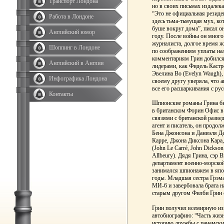
Транспорт Лондона
но в своих письмах издалек
“Это не официальная резиде
Работа в Лондоне
здесь тьма-тьмущая мух, ко
буше вокруг дома”, писал о
Английский юмор
году. После войны он много
журналиста, долгое время ж
Шоппинг в Лондоне
по соображениям уплаты на
комментариям Грин добился
Английский в Англии
лидерами, как Фидель Кастр
Эвелина Во (Evelyn Waugh),
Инфографика Лондона
своему другу уверяла, что а
все его расшаркивания с ру
Контакты
Шпионские романы Грина бы
в британском Форин Офис в
связями с британской разве
агент и писатель, он продо
Бена Джонсона и Даниэля Д
Карре, Джона Диксона Кара
(John Le Carré, John Dickso
Allbeury). Дядя Грина, сэр 
департамент военно-морской 
занимался шпионажем в япо
годы. Младшая сестра Грэма
МИ-6 и завербовала брата н
старым другом Филби Грин с
Грин получил всемирную из
автобиографию: “Часть жизни
историю дружбы с панамск