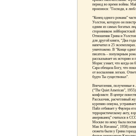
период во время войны. Май
произнося: “Господи, я лю
“Конец одного романа” част
Уолстон, которую он повстр
одним из самых богатых лю
сторонником лейбористской 
Отношения Грина и Уолстон 
для другой книги, “Два года
напечатил в 25 экземплярах
уничтожено. В “Конце одног
писатель – популярным ром
рассказывает их историю и п
Морис узнает, что когда он
Сара обещала Богу, что пок
от воспаления легких. Отве
будто Ты существовал”.
Впечатления, полученные в 
(“The Quiet American”, 195
конфликте. В центре повест
Рассказчик, расчетливый жу
курению опиума, устраивает
Пайл отбивает у Фаулера ег
террористическому акту, вз
американец” считался в СС
Москве по нему была постав
Man In Havanna”, 1958) поя
сюжета были у Грина горазд
фильм режиссером Каролем 