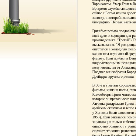
Торрихосом. Умер Грин в Ве
Во время службы священник
сейчас с Богом или по дорог
записку, в которой позвол
биографию. Первая часть кн
Грин был весьма плодовиты
пять драм и сценарии для р
произведениях. “Третий” (Th
высказывания: “Я распрощал
опустился в холодную февра
как он шел неузнанный сред
фильму, Грин прибыл в Вену,
водорастворимым пеницилли
полученных им от Александр
Позднее он изобразил Корда
Дрейцера, крупного дельца.
В 30-е и в начале сороковых
фильмы, книги и пьесы, гла
Кинообзоры Грина читаются 
которые он превозносил или
Хичкока раздражало Грина, 
арабским скакуном и тепло 
у Хичкока были сложности со
1953), Грин отказался помоч
экранизации только собстве
ошибочно обвиняют в убийст
считают его книги развлека
были Генри Джеймс, Джозеф