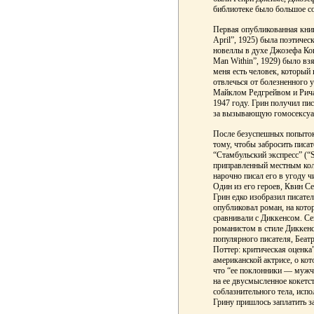
библиотеке было большое с
Первая опубликованная книг
April”, 1925) была поэтичес
новеллы в духе Джозефа Кон
Man Within”, 1929) было взя
меня есть человек, который 
отвлечься от болезненного у
Майклом Редгрейвом и Рича
1947 году. Грин получил пи
за вызывающую гомосексуа
После безуспешных попыток 
тому, чтобы забросить писат
“Стамбульский экспресс” (“S
приправленный местным кол
нарочно писал его в угоду 
Один из его героев, Квин С
Грин едко изобразил писател
опубликовал роман, на кото
сравнивали с Диккенсом. Се
романистом в стиле Диккенс
популярного писателя, Беатр
Поттер: критическая оценка
американской актрисе, о кот
что “ее поклонники — мужч
на ее двусмысленное кокетст
соблазнительного тела, исп
Грину пришлось заплатить за