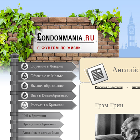
Обучение в Лондоне
Английс
Обучение на Мальте
Высшее образование
Рассказы о Британии
»
Англи
Виза в Великобританию
Грэм Грин
Рассказы о Британии
Чай в Британии
Праздники в Британии
Английские автомобили