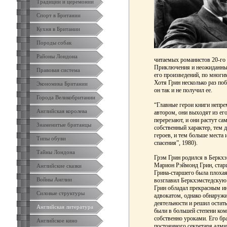
Традиции и церемонии
Спорт в Британии
Кухня в Британии
Породы собак
Районы Лондона
читаемых романистов 20-го 
Приключения и неожиданны
Правовая система
его произведений, по мног
Хотя Грин несколько раз п
Экономика Британии
он так и не получил ее.
Города Великобритании
“Главные герои книги непре
Английская королева
автором, они выходят из его
перерезают, и они растут са
Знаменитые британцы
собственный характер, тем 
героев, и тем больше места 
Типы обуви
спасения”, 1980).
Тайны Лондона
Грэм Грин родился в Беркхэ
Марион Рэймонд Грин, стар
Английские сказки
Грина-старшего была плохая
Войны Англии
возглавил Беркхэмстедскую 
Грин обладал прекрасным ин
Силовые структуры
адвокатом, однако обнаружи
деятельности и решил остать
Английская литература
были в большей степени ко
собственно уроками. Его бра
Английское кино
постоянного секретаря адми