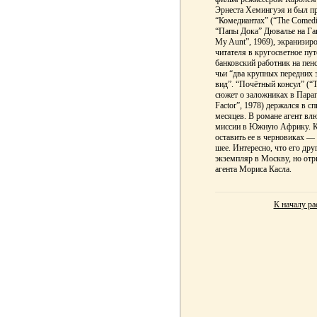
Эрнеста Хемингуэя и был п
“Комедиантах” (“The Comedi
“Папы Дока” Дювалье на Гаи
My Aunt”, 1969), экранизи
читателя в кругосветное пу
банковский работник на пен
чьи “два крупных передних 
вид”. “Почётный консул” (“
сюжет о заложниках в Параг
Factor”, 1978) держался в 
месяцев. В романе агент в
миссии в Южную Африку. Кн
оставить ее в черновиках — 
шее. Интересно, что его др
экземпляр в Москву, но отр
агента Мориса Касла.
К началу ра