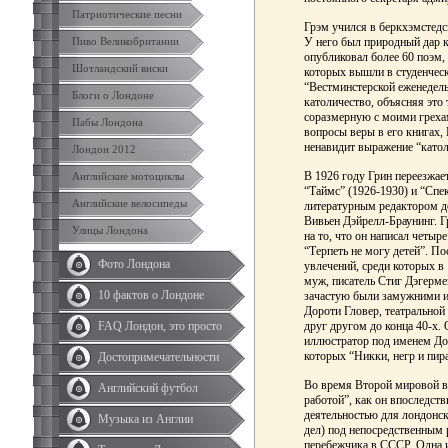
Патриотические песни
Грэм учился в беркхэмстедс
Пиво Великобритании
У него был природный дар к 
опубликовал более 60 поэм,
Шотландский виски
которых вышли в студенчес
“Вестминстерской еженедель
Блоги о Лондоне
католичество, объясняя это 
соразмерную с моими грехам
Пабы Лондона
вопросы веры в его книгах,
ненавидит выражение “катол
Лондон 2012
В 1926 году Грин переезжае
Английские мотоциклы
“Таймс” (1926-1930) и “Спе
Английские велосипеды
литературным редактором до
Вивьен Дэйрелл-Браунинг. 
Улицы Лондона
на то, что он написал четыр
“Терпеть не могу детей”. По
Фото Лондона
увлечений, среди которых в 
муж, писатель Стиг Дэгерме
10 фактов о Лондоне
зачастую были замужними и
Дороти Гловер, театральной
FAQ Лондон, это просто
друг другом до конца 40-х.
иллюстратор под именем Дор
которых “Никки, негр и пира
Достопримечательности
Во время Второй мировой в
Английский футбол
работой”, как он впоследст
деятельностью для лондонс
Музыка из Англии
дел) под непосредственным
перебежчика в СССР. Одна и