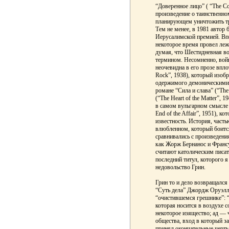
“Доверенное лицо” ( “The Co
произведение о таинственно
планирующем уничтожить тр
Тем не менее, в 1981 автор
Иерусалимской премией. Впе
некоторое время провел леж
думая, что Шестидневная в
термином. Несомненно, войн
неочевидна в его прозе впло
Rock”, 1938), который изоб
одержимого демоническими 
романе “Сила и слава” (“The 
(“The Heart of the Matter”, 
в самом вульгарном смысле 
End of the Affair”, 1951), 
известность. История, част
влюбленном, который боит
сравнивались с произведени
как Жорж Бернанос и Франс
считают католическим писа
последний титул, которого 
недовольство Грин.
Грин то и дело возвращался
“Суть дела” Джордж Оруэлл
“очистившемся грешнике”: 
которая носится в воздухе с
некоторое изящество; ад — 
общества, вход в который з
принял окончательные черты