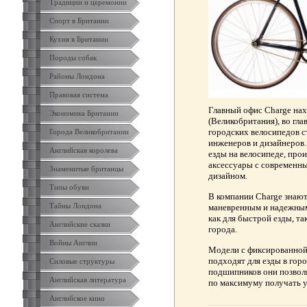
Традиции и церемонии
Спорт в Британии
Кухня в Британии
Породы собак
Районы Лондона
Правовая система
Главный офис Charge нах
Экономика Британии
(Великобритания), во гл
городских велосипедов с
Города Великобритании
инженеров и дизайнеров.
Английская королева
езды на велосипеде, про
аксессуары с современн
Знаменитые британцы
дизайном.
Типы обуви
В компании Charge знают
Тайны Лондона
маневренным и надежным
как для быстрой езды, та
Английские сказки
города.
Войны Англии
Модели с фиксированной 
подходят для езды в го
Силовые структуры
подшипников они позволя
Английская литература
по максимуму получать у
Английское кино