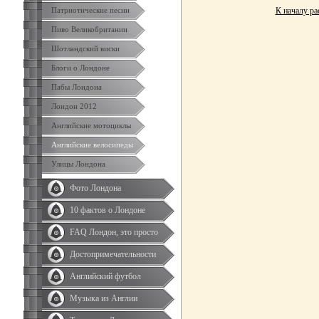
Патриотические песни
К началу ра
Пиво Великобритании
Шотландский виски
Блоги о Лондоне
Пабы Лондона
Лондон 2012
Английские мотоциклы
Английские велосипеды
Улицы Лондона
Фото Лондона
10 фактов о Лондоне
FAQ Лондон, это просто
Достопримечательности
Английский футбол
Музыка из Англии