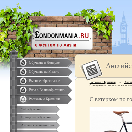
Обучение в Лондоне
Английс
Обучение на Мальте
Высшее образование
Рассказы о Британии
»
Англи
С ветерком по городу на велосипе
Виза в Великобританию
С ветерком по г
Рассказы о Британии
Чай в Британии
Праздники в Британии
Английские автомобили