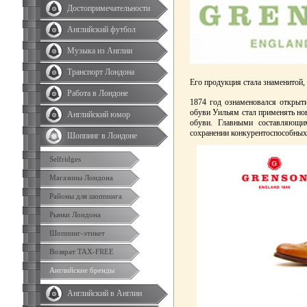
Достопримечательности
Английский футбол
Музыка из Англии
Транспорт Лондона
Его продукция стала знаменитой,
Работа в Лондоне
1874 год ознаменовался открыти
обуви Уильям стал применять но
Английский юмор
обуви. Главными составляющи
сохранении конкурентоспособных
Шоппинг в Лондоне
Selfridges
Магазины Лондона
Районы для шоппинга
Рынки Лондона
Шоппинг-этикет
Возврат TAX-FREE
Английские бренды
Английский в Англии