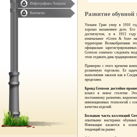
Инфографика Лондона
Развитие обувной
Контакты
Уильям Грин умер в 1910 год
хорошо налаженное дело. Его 
достигнутом, и в 1913 году 
изначальное «Green & Son» на
территории Великобритании э
официально зарегистрированных
Grenson означало следовать мо
этом отдавать дань традиционном
Примерно с этого времени компа
розничную торговлю. Ее задач
выполнения заказов как в Соедин
пределами.
Бренд Grenson достойно проше
вошел в новое столетие. Эт
постоянному развитию, видоизм
инновационных технологий с со
качества изделий.
Большая часть коллекций Gre
опытными мастерами обувных
Инновации касаются в осно
тенденций на рынке.