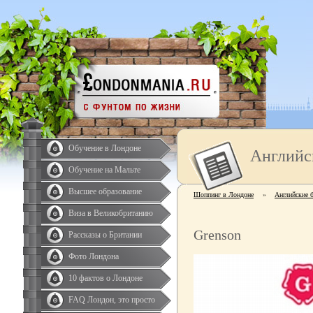
Обучение в Лондоне
Английс
Обучение на Мальте
Высшее образование
Шоппинг в Лондоне
»
Английские 
Виза в Великобританию
Grenson
Рассказы о Британии
Фото Лондона
10 фактов о Лондоне
FAQ Лондон, это просто