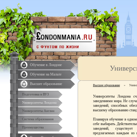
Обучение в Лондоне
Универс
Обучение на Мальте
Высшее образование
Высшее образование
»
Униве
Подготовка в ВУЗ
Университеты Лондона сч
заведениями мира. Не случа
Университеты Лондона
заведений, способных обе
высшему образованию станд
Университеты Англии
Система образования
Планируя обучение в одном
себе выбирать. Действитель
Преимущества
заведений, существует
предлагаемых каждым из н