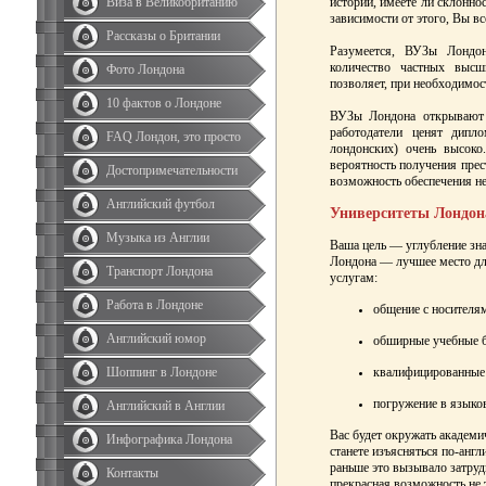
Виза в Великобританию
истории, имеете ли склонно
зависимости от этого, Вы в
Рассказы о Британии
Разумеется, ВУЗы Лондон
количество частных высш
Фото Лондона
позволяет, при необходимос
10 фактов о Лондоне
ВУЗы Лондона открывают
работодатели ценят дипло
FAQ Лондон, это просто
лондонских) очень высок
вероятность получения прес
Достопримечательности
возможность обеспечения н
Английский футбол
Университеты Лондон
Музыка из Англии
Ваша цель — углубление зн
Лондона — лучшее место дл
Транспорт Лондона
услугам:
Работа в Лондоне
общение с носителя
Английский юмор
обширные учебные б
Шоппинг в Лондоне
квалифицированные 
погружение в языко
Английский в Англии
Вас будет окружать академи
Инфографика Лондона
станете изъясняться по-анг
раньше это вызывало затру
Контакты
прекрасная возможность не 