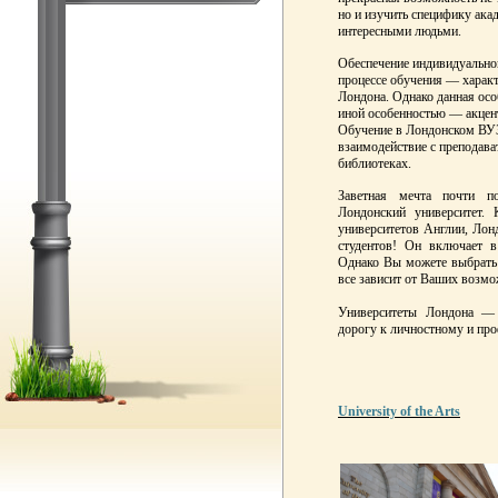
но и изучить специфику ака
интересными людьми.
Обеспечение индивидуальног
процессе обучения — характ
Лондона. Однако данная особ
иной особенностью — акцент
Обучение в Лондонском ВУЗ
взаимодействие с преподава
библиотеках.
Заветная мечта почти п
Лондонский университет.
университетов Англии, Лонд
студентов! Он включает в
Однако Вы можете выбрать
все зависит от Ваших возмо
Университеты Лондона — 
дорогу к личностному и про
University of the Arts