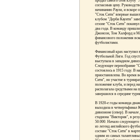
продал самого себя клубу "
согласовав цену. Руководст
начинанию Раули, и вскоре о
"Сток Сити" впервые вышел 
клубом "Дерби Каунти" заве
сезоне "Сток Сити" покинул
два года. В команду пришли
Джонсон, Том Халфорд и Ма
финансового положения вско
футболистами.
Финансовый крах наступил в
Футбольной Лиги. Год спуст
выступала в западном дивиз
Следующее переизбрание "С
состоялось в 1915 году. В 
приостановлена. Во время 
Сити", но участие в турнир
положение клуба, и перед н
располагала средствами на 
завершился в середине турн
В 1920-е годы команда дваж
выходила в четвертьфинал К
дивизионе (север). В начале
стадиона "Виктория", в резу
50.000. Начало следующего
из легенд английского футб
составе "Сток Сити" в марте
одним из самых талантливых