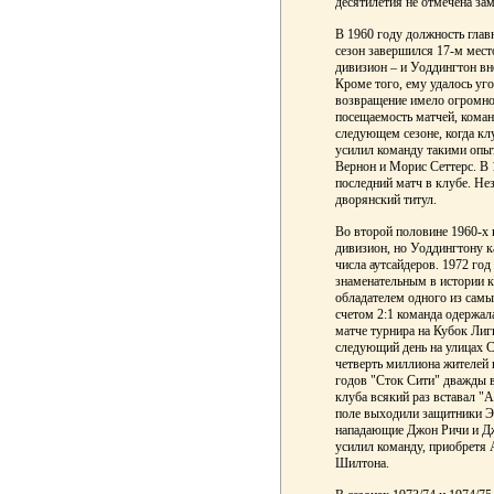
десятилетия не отмечена з
В 1960 году должность глав
сезон завершился 17-м мест
дивизион – и Уоддингтон вн
Кроме того, ему удалось уг
возвращение имело огромное
посещаемость матчей, коман
следующем сезоне, когда кл
усилил команду такими опы
Вернон и Морис Сеттерс. В 
последний матч в клубе. Не
дворянский титул.
Во второй половине 1960-х
дивизион, но Уоддингтону к
числа аутсайдеров. 1972 го
знаменательным в истории к
обладателем одного из самы
счетом 2:1 команда одержал
матче турнира на Кубок Лиг
следующий день на улицах С
четверть миллиона жителей 
годов "Сток Сити" дважды в
клуба всякий раз вставал "А
поле выходили защитники Э
нападающие Джон Ричи и Д
усилил команду, приобретя
Шилтона.