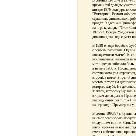
В сезонах 1973/74 и 1974/75
время клуб дважды участво
январе 1976 года ураган сне
"Виктория". Ремонт обошелс
серьезных финансовых проб
продать Хадсона и Гринхофф
на игре команды: "Сток Сит
1976/77. Вскоре Уодингтон 
дивизион два года спустя п
В 1980-е годы борьба с фу
с особым размахом. Одним из
посещаемости матчей. В это
исключением: несмотря на 
матчи редко собирали больш
в начале 1980-х. Последую
состава команды и тренеров
второй, а потом в третий д
местом в третьем дивизион
историю клуба. На должност
Макари, которому удалось 
вторым до создания Премье
последующих лет "Сток Сити
на переход в Премьер-лигу.
В сезоне 1996/97 ситуация с
не смог реализовать предст
следующем сезоне "Сток Сит
клуб переехал на новый стад
смены собственника произош