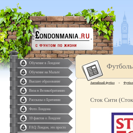
Обучение в Лондоне
Футболь
Обучение на Мальте
Высшее образование
Английский футбол
»
Футбол
Виза в Великобританию
Сток Сити (Сток
Рассказы о Британии
Фото Лондона
10 фактов о Лондоне
FAQ Лондон, это просто