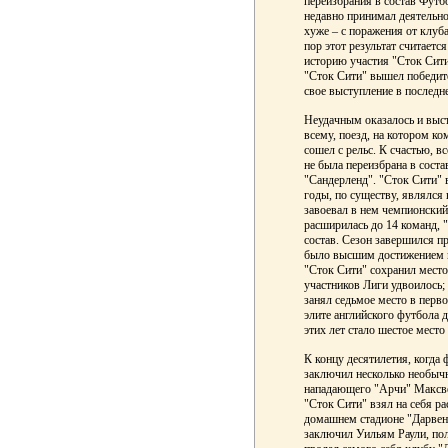
переизбрания в состав Футб
недавно принимал деятельно
хуже – с поражения от клуба
пор этот результат считает
историю участия "Сток Сити
"Сток Сити" вышел победите
свое выступление в последн
Неудачным оказалось и выст
всему, поезд, на котором ко
сошел с рельс. К счастью, в
не была переизбрана в соста
"Сандерленд". "Сток Сити" 
годы, по существу, являлс
завоевал в нем чемпионский 
расширилась до 14 команд, 
состав. Сезон завершился пр
было высшим достижением кл
"Сток Сити" сохранил место
участников Лиги удвоилось;
занял седьмое место в перв
элите английского футбола 
этих лет стало шестое место 
К концу десятилетия, когда
заключил несколько необычн
нападающего "Арчи" Максвел
"Сток Сити" взял на себя р
домашнем стадионе "Дарвен
заключил Уильям Раули, пол