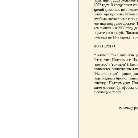
"Британия". Долгожданное в
2002 году. В следующем сез
третий дивизион, но в неск
было гораздо более устойчи
футбола состоялось в сезоне
команда под руководством Т
чемпионате и в 2008 году д
поражения от клуба "Болтон
оказался на 13-й строке тур
ПОТТЕРМУС
У клуба "Сток Сити" есть ц
бегемотиха Поттермисс. Их
"поттерс" ("гончары"). Как
отличается воинственным нр
"Нанитон Боро", проводивше
года, медведь Брюно, талис
схватку с Поттермусом. Пот
затем отделил бутафорскую
ликующую толпу.
К началу ра