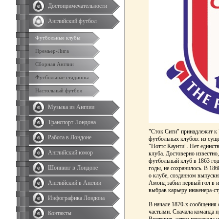
Достопримечательности
Английский футбол
Футбольные клубы
Премьер-Лига
Сборная Англии
Футбольные стадионы
Настольный футбол
Музыка из Англии
Транспорт Лондона
"Сток Сити" принадлежит к 
Работа в Лондоне
футбольных клубов: из сущ
"Ноттс Каунти". Нет единст
Английский юмор
клуба. Достоверно известно
футбольный клуб в 1863 год
Шоппинг в Лондоне
годы, не сохранилось. В 18
о клубе, созданном выпуск
Английский в Англии
Амонд забил первый гол в и
выбрав карьеру инженера-ст
Инфографика Лондона
В начале 1870-х сообщения 
частыми. Сначала команда 
Контакты