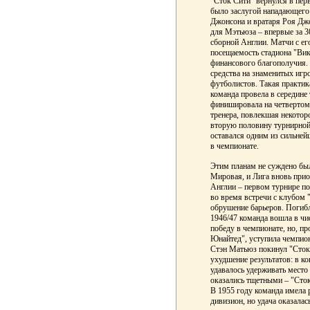
"Сток Сити" вернулся в пер
было заслугой нападающего
Джонсона и вратаря Роя Дж
для Мэтьюза – впервые за 3
сборной Англии. Матчи с ег
посещаемость стадиона "Викт
финансового благополучия. 
средства на знаменитых игр
футболистов. Такая практик
команда провела в середине 
финишировала на четвертом 
тренера, повлекшая некотор
вторую половину турнирной
оставался одним из сильней
в чемпионате.
Этим планам не суждено был
Мировая, и Лига вновь прио
Англии – первом турнире по
во время встречи с клубом 
обрушение барьеров. Погибл
1946/47 команда вошла в чи
победу в чемпионате, но, 
Юнайтед", уступила чемпион
Стэн Матьюз покинул "Сток 
ухудшение результатов: в ко
удавалось удерживать место 
оказались тщетными – "Сток
В 1955 году команда имела 
дивизион, но удача оказалас