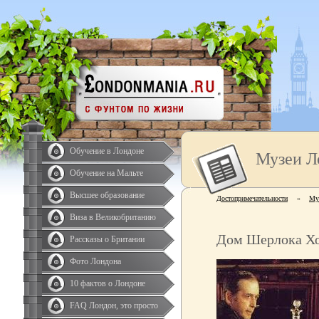
Обучение в Лондоне
Музеи Л
Обучение на Мальте
Высшее образование
Достопримечательности
»
Му
Виза в Великобританию
Дом Шерлока Х
Рассказы о Британии
Фото Лондона
10 фактов о Лондоне
FAQ Лондон, это просто