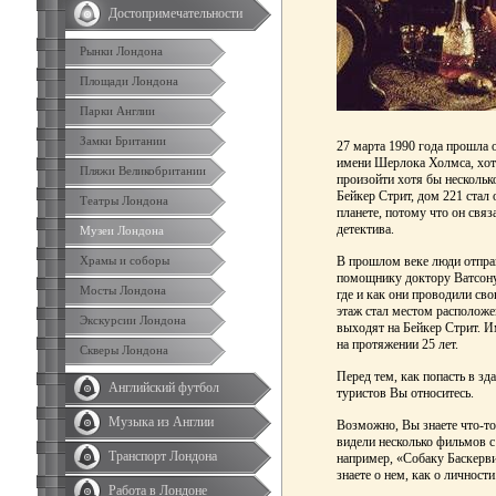
Достопримечательности
Рынки Лондона
Площади Лондона
Парки Англии
Замки Британии
27 марта 1990 года прошла
имени Шерлока Холмса, хот
Пляжи Великобритании
произойти хотя бы несколько
Бейкер Стрит, дом 221 стал
Театры Лондона
планете, потому что он связ
детектива.
Музеи Лондона
Храмы и соборы
В прошлом веке люди отпра
помощнику доктору Ватсону
Мосты Лондона
где и как они проводили св
этаж стал местом расположе
Экскурсии Лондона
выходят на Бейкер Стрит. И
на протяжении 25 лет.
Скверы Лондона
Перед тем, как попасть в зд
Английский футбол
туристов Вы относитесь.
Музыка из Англии
Возможно, Вы знаете что-то
видели несколько фильмов с 
Транспорт Лондона
например, «Собаку Баскервил
знаете о нем, как о личност
Работа в Лондоне