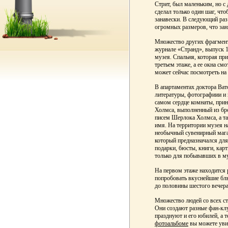
Стрит, был маленьким, но 
сделал только один шаг, что
занавески. В следующий раз
огромных размеров, что зан
Множество других фрагмент
журнале «Странд», выпуск 1
музея. Спальня, которая пр
третьем этаже, а ее окна с
может сейчас посмотреть на
В апартаментах доктора Ва
литературы, фотографиии и к
самом сердце комнаты, при
Холмса, выполненный из бро
писем Шерлока Холмса, а та
имя. На территории музея 
необычный сувенирный магаз
который предназначался для
подарки, бюсты, книги, карт
только для побывавших в му
На первом этаже находится
попробовать вкуснейшие блю
до половины шестого вечера
Множество людей со всех с
Они создают разные фан-клу
празднуют и его юбилей, а т
фотоальбоме
вы можете уви