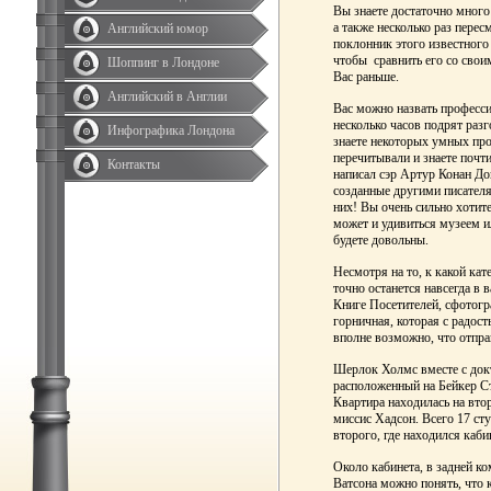
Вы знаете достаточно много
а также несколько раз пере
Английский юмор
поклонник этого известного 
чтобы сравнить его со свои
Шоппинг в Лондоне
Вас раньше.
Английский в Англии
Вас можно назвать професс
несколько часов подрят разг
Инфографика Лондона
знаете некоторых умных про
перечитывали и знаете почти
Контакты
написал сэр Артур Конан Дой
созданные другими писателя
них! Вы очень сильно хотите
может и удивиться музеем ил
будете довольны.
Несмотря на то, к какой кат
точно останется навсегда в 
Книге Посетителей, сфотогра
горничная, которая с радост
вполне возможно, что отпра
Шерлок Холмс вместе с док
расположенный на Бейкер Ст
Квартира находилась на вто
миссис Хадсон. Всего 17 сту
второго, где находился каби
Около кабинета, в задней ко
Ватсона можно понять, что 