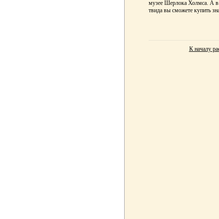
музее Шерлока Холмса. А в
твида вы сможете купить з
К началу ра