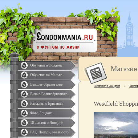
Обучение в Лондоне
Магазин
Обучение на Мальте
Высшее образование
Шоппинг в Лондоне
»
Магаз
Виза в Великобританию
Westfield Shoppi
Рассказы о Британии
Фото Лондона
10 фактов о Лондоне
FAQ Лондон, это просто