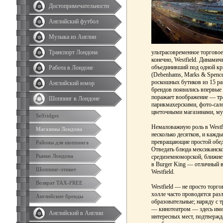
Достопримечательности
Английский футбол
Музыка из Англии
Транспорт Лондона
ультрасовременное торговое
конечно, Westfield. Динами
объединивший под одной к
Работа в Лондоне
(Debenhams, Marks & Spencer,
роскошных бутиков из 15 ра
Английский юмор
брендов появились впервые 
поражает воображение — тр
Шоппинг в Лондоне
парикмахерскими, фото-сало
цветочными магазинами, му
Selfridges
Немаловажную роль в Westf
Магазины Лондона
несколько десятков, и кажд
превращающие простой обед
Районы для шоппинга
Отведать блюда мексиканско
Рынки Лондона
средиземноморской, ближнев
в Burger King — отличный в
Шоппинг-этикет
Westfield.
Возврат TAX-FREE
Westfield — не просто торг
холле часто проводятся раз
Английские бренды
образовательные; наряду с
— кинотеатром — здесь име
Английский в Англии
интересных мест, подтвержда