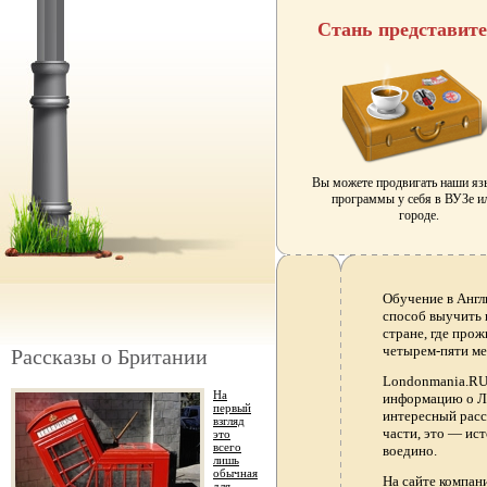
Стань представит
Вы можете продвигать наши я
программы у себя в ВУЗе и
городе.
Обучение в Англ
способ выучить 
стране, где прож
четырем-пяти ме
Рассказы о Британии
Londonmania.RU 
На
информацию о Ло
первый
интересный расс
взгляд
части, это — ис
это
всего
воедино.
лишь
обычная
На сайте компа
для