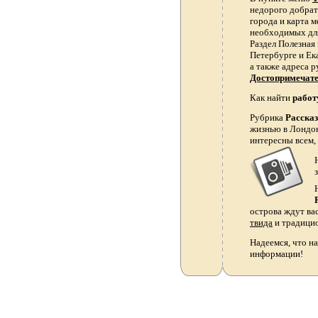
недорого добрать
города и карта 
необходимых для
Раздел Полезная
Петербурге и Ек
а также адреса р
Достопримечат
Как найти
работ
Рубрика
Расска
жизнью в Лондон
интересны всем,
острова ждут ва
твида
и традици
Надеемся, что на
информации!