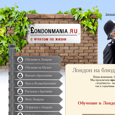
Зареги
Обучение в Лондоне
Обучение на Мальте
Лондон на блюд
Высшее образование
Наша компания, 
Мы предлагаем
про
«подтянуть» зн
Виза в Великобританию
так и серьёзны
Рассказы о Британии
Фото Лондона
Обучение в Лонд
10 фактов о Лондоне