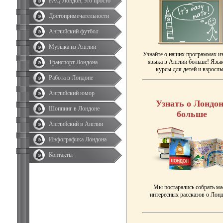
FAQ Лондон, это просто
Достопримечательности
Английский футбол
Музыка из Англии
Узнайте о наших программах и
языка в Англии больше! Язы
Транспорт Лондона
курсы для детей и взрослы
Работа в Лондоне
Английский юмор
Узнать о Лондон
Шоппинг в Лондоне
больше
Английский в Англии
Инфографика Лондона
Контакты
Мы постарались собрать ма
интересных рассказов о Лонд