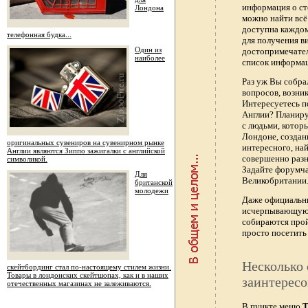
информация о ст
Лондона
можно найти всё
доступна каждо
телефонная будка...
для получения в
Один из
достопримечател
наиболее
список информац
Раз уж Вы собра
вопросов, возник
Интересуетесь п
Англии? Планиру
с людьми, котор
Лондоне, создан
оригинальных сувениров на сувенирном рынке
интересного, най
Англии являются Зиппо зажигалки с английской
совершенно раз
символикой.
Задайте форумч
Для
Великобритании.
британской
молодежи
Даже официальны
исчерпывающую 
собираются прой
просто посетить 
Несколько 
скейтбординг стал по-настоящему стилем жизни.
Товары в лондонских скейтшопах, как и в наших
заинтересо
отечественных магазинах не залеживаются.
В пункте меню
Т