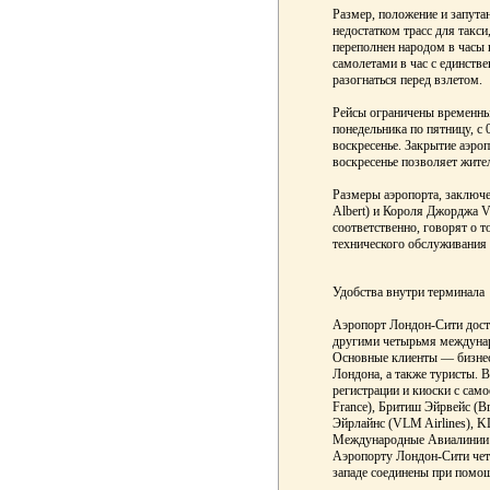
Размер, положение и запута
недостатком трасс для такси
переполнен народом в часы 
самолетами в час с единст
разогнаться перед взлетом.
Рейсы ограничены временным
понедельника по пятницу, с 0
воскресенье. Закрытие аэроп
воскресенье позволяет жите
Размеры аэропорта, заключ
Albert) и Короля Джорджа V 
соответственно, говорят о т
технического обслуживания 
Удобства внутри терминала
Аэропорт Лондон-Сити дост
другими четырьмя междуна
Основные клиенты — бизнес
Лондона, а также туристы. 
регистрации и киоски с сам
France), Бритиш Эйрвейс (Br
Эйрлайнс (VLM Airlines), K
Международные Авиалинии (Sw
Аэропорту Лондон-Сити четы
западе соединены при помо