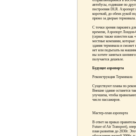
отправляющимися в восточн
автобусы, ездившие по дру
построения DLR. Аэропорт и
короткий, до обеих рукой по
прямо за дверью терминала.
С точки зрения паркинга для
времени, Аэропорт Лондон-
(сервис также известен как «
местные компании, которые 
здания терминала и сможет 
нет или подъехать на машин
вы хотите заняться шопинго
получается дешевле.
Будущее аэропорта
Реконструкция Терминала
Существуют планы по рекон
Внешне здание останется та
улучшена, чтобы правильнее
число пассажиров.
Мастер-план аэропорта
В ответ на приказ правител
Future of Air Transport), о
план развития до 2030г. Эт
обсуждения весной 2006г. и