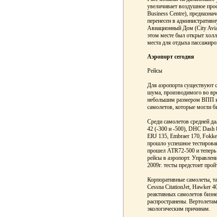
увеличивает воздушное прос
Business Centre), предназн
перенесен в администрати
Авиационный Дом (City Aviat
этом месте был открыт холл 
места для отдыха пассажиро
Аэропорт сегодня
Рейсы
Для аэропорта существуют с
шума, производимого во вре
небольшим размером ВПП и
самолетов, которые могли б
Среди самолетов средней д
42 (-300 и -500), DHC Dash 
ERJ 135, Embraer 170, Fokker
прошло успешное тестирован
прошел ATR72-500 и теперь
рейсы в аэропорт. Управлени
2009г. тесты предстоит про
Корпоративные самолеты, так
Cessna CitationJet, Hawker 
реактивных самолетов бизнес
распространены. Вертолетам
экологическим причинам.