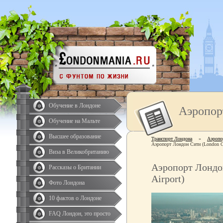
Обучение в Лондоне
Аэропор
Обучение на Мальте
Высшее образование
Транспорт Лондона
»
Аэропо
Аэропорт Лондон Сити (London Ci
Виза в Великобританию
Аэропорт Лондо
Рассказы о Британии
Airport)
Фото Лондона
10 фактов о Лондоне
FAQ Лондон, это просто