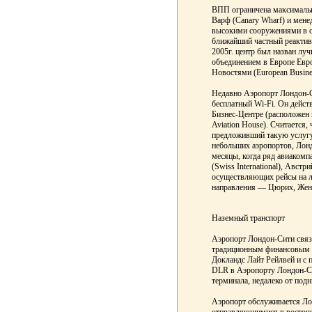
ВПП ограничена максимальн
Варф (Canary Wharf) и мен
высокими сооружениями в 
ближайший частный реактив
2005г. центр был назван л
объединением в Европе Ев
Новостями (European Busine
Недавно Аэропорт Лондон-
бесплатный Wi-Fi. Он действ
Бизнес-Центре (расположен
Aviation House). Считается,
предложивший такую услугу
небольших аэропортов, Лонд
месяцы, когда ряд авиаком
(Swiss International), Австри
осуществляющих рейсы на 
направления — Цюрих, Жене
Наземный транспорт
Аэропорт Лондон-Сити связ
традиционным финансовым 
Докландс Лайт Рейлвей и с 
DLR в Аэропорту Лондон-Си
терминала, недалеко от по
Аэропорт обслуживается Ло