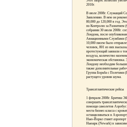
Этот запрос позволит увелич
2010г.
В июле 2008г. Служащий Со
Заявлению. В нем он рекоме
80,000 до 120,000 в год. Э
по Контролю за Развитием (C
собрании 30 июля 2008г. со
Лондона, после опубликова
Авиационными Службами (Nat
10,000 писем было отправле
человек, 801 из них высказа
протестующий заявили о том
воздуха, количество наземн
экономическая обстановка. 
Лондону необходим больший
также дополнительные рабоч
Группа Борьба с Полетами (Fi
растущего уровня шума.
Трансатлантические рейсы
1 февраля 2008г. Бритиш Эйр
совершать трансатлантическ
помощи самолетов Аэробус А
места бизнес-класса с кров
останавливаться в Аэропорт
Нью-Йорке станет аэропорт 
Ньюарк (Newark) в зависимо