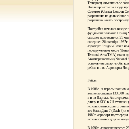
Transport) изъявил свое согл
После проигрыша в суде пр
Советом (Greater London Cou
разрешение на дальнейшее пл
разрешено начать постройку
Постройка началась вскоре 
фундамент заложил Принц У
самолет приземлился 31 мая
совершен 26 октября 1987г.
аэропорт Лондон-Сити в ноя
перегруженном месте (Лондо
Terminal Area/TMA) стало 
Авиаперевозками (National A
установлен радар, чтобы ко
рейсы в и из Аэропорта Лон
Рейсы
В 1988г., в первом полном 
воспользовались 133,000 па
в и из Парижа, Амстердама 
длину и КГС в 7.5 степеней 
использоваться для огранич
это были Даш-7 (Dash 7) и 
1989г. аэропорт подтверди
использовать и другие моде
В 1990г. аэропорт перевез 2