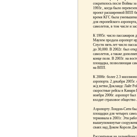
сократилось после Войны за 
1993г., когда было перевезе
проект расширенной ВПП был
время КГС была уменьшена 
для европейского аэропорта
самолетов, в том числе и за
К 1995г. число пассажиров 
Маулем продала аэропорт и
Спустя пять лет число пасса
до 30,000. В 2002г. был от
самолетов, а также дополни
конце поля. В 2003г. на во
площадка, позволяющая сам
на ВПП.
К 2006г. более 2.3 миллион
аэропорта. 2 декабря 2005г
ж/д ветви Докландс Лайт Рей
скоростные рейсы в Канари 
ноября 2006г. аэропорт был
входит страховое общество 
Аэропорту Лондон-Сити был
площадки для четырех самол
терминала в 2001г. Эти рабо
вышеупомянутые сооружения
сваях над Доком Короля Дж
Рассчитывая на дальнейшее 