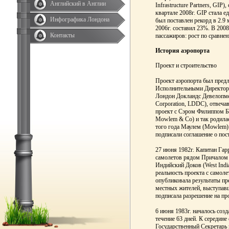
Английский в Англии
Infrastructure Partners, GIP
квартале 2008г. GIP стала е
Инфографика Лондона
был поставлен рекорд в 2.9
2006г. составил 23%. В 200
Контакты
пассажиров: рост по сравнен
История аэропорта
Проект и строительство
Проект аэропорта был предл
Исполнительными Директор
Лондон Докландс Девелопме
Corporation, LDDC), отвеча
проект с Сэром Филиппом 
Mowlem & Co) и так родилас
того года Маулем (Mowlem)
подписали соглашение о пос
27 июня 1982г. Капитан Гар
самолетов рядом Причалом Х
Индийский Доков (West Indi
реальность проекта с само
опубликовала результаты пр
местных жителей, выступавш
подписала разрешение на пр
6 июня 1983г. началось соз
течение 63 дней. К середин
Государственный Секретарь по