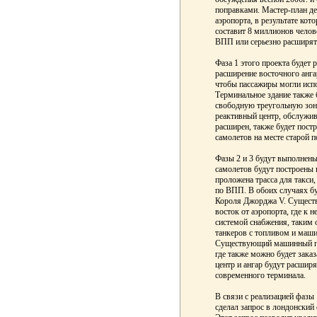
поправками. Мастер-план д
аэропорта, в результате кот
составит 8 миллионов челов
ВПП или серьезно расширят
Фаза 1 этого проекта будет 
расширение восточного ангар
чтобы пассажиры могли исп
Терминальное здание также 
свободную треугольную зон
реактивный центр, обслужи
расширен, также будет пост
самолетов на месте старой 
Фазы 2 и 3 будут выполнены
самолетов будут построены 
проложена трасса для такси
по ВПП. В обоих случаях бу
Короля Джорджа V. Существ
восток от аэропорта, где к 
системой снабжения, таким 
танкеров с топливом и маши
Существующий машинный па
где также можно будет зака
центр и ангар будут расширя
современного терминала.
В связи с реализацией фазы
сделал запрос в лондонский