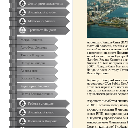
Достопримечательности
Английский футбол
Музыка из Англии
Транспорт Лондона
Метро Лондона
Аэропорт Лондон-Сити (ИАТ
взлетной полосой, предназна
Автобусы Лондона
авиалайнеров и в основном 
расположен на месте Докландс
Такси в Лондоне
мили) на востоке от Центра 
(London Regatta Centre) в о
Поезда в Лондоне
Англия. Он был построен ин
2007г. Лондон-Сити был пяты
Лондоне после Хитроу, Гатви
Аренда авто
Великобритании.
Вокзалы Лондона
Аэропорт Лондон-Сити имее
Аэродрома (CAA Public Use A
Аэропорты Лондона
позволяет перевозить пассаж
широкими крыльями и специа
Порты Великобритании
осуществлять рейсы в Аэроп
Аэропорт выработал специал
Работа в Лондоне
2030г. Согласно этому план
аэропорта составит 8 миллио
Английский юмор
новая ВПП, ни серьезно ра
выкуплен у ирландского бил
Шоппинг в Лондоне
консорциумом Финансовая К
Corp.) и компанией Глобал