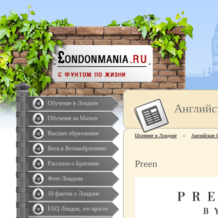
Обучение в Лондоне
Английс
Обучение на Мальте
Высшее образование
Шоппинг в Лондоне
»
Английские 
Виза в Великобританию
Preen
Рассказы о Британии
Фото Лондона
10 фактов о Лондоне
FAQ Лондон, это просто