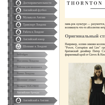
Достопримечательности
Английский футбол
Музыка из Англии
панк-рок культуре
—
разумеется,
Транспорт Лондона
возникнуть что-то абсолютно нет
Работа в Лондоне
Оригинальный ст
Английский юмор
Например, осенне-зимняя коллек
Шоппинг в Лондоне
"Power, Corruption and Lies" 
британский дизайнер Питер Сэ
Selfridges
фирменный крой от Gieves & Ha
Магазины Лондона
Районы для шоппинга
Рынки Лондона
Шоппинг-этикет
Возврат TAX-FREE
Английские бренды
Английский в Англии