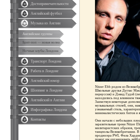
Достопримечательности
Английский футбол
Музыка из Англии
Английские группы
Брит-поп — новая волна
Ночные клубы Лондона
Транспорт Лондона
Работа в Лондоне
Английский юмор
Nitzer Ebb родом из Великоб
Шоппинг в Лондоне
Школьные друзья Дуглас МакК
перкуссия) и Дэвид Гудэй (пе
находились под влиянием тяж
Английский в Англии
Заимствуя некоторые дополни
музыкальных стилей, они, нак
узнаваемый стиль, характер
Инфографика Лондона
минималистических битов и 
Контакты
Они начали с небольших площ
заразительные треки Nitzer E
милитаристских образов, тре
танцполы Великобритании. В
продюсера PWL Фила Хардин
помог им организовать лейбл