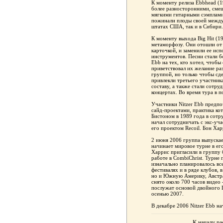
К моменту релиза Ebbhead (1
более разносторонними, смеш
мягкими гитарными сэмплами
пожинали плоды своей между
штатах США, так и в Сибири.
К моменту выхода Big Hit (1
метаморфозу. Они отошли от 
карточкой, и заменили ее ис
инструментов. Песни стали б
Ebb на тех, кто хотел, чтоб
приветствовал их желание ра
группой, но только чтобы сд
привлекли третьего участник
составу, а также стали сотру
концертах. Во время тура в п
Участники Nitzer Ebb предпо
сайд-проектами, практика ко
Бистоном в 1989 года в сотр
начал сотрудничать с экс-у
его проектом Recoil. Бон Ха
2 июня 2006 группа выпуска
начинает мировое турне в ег
Харрис пригласили в группу
работе в CombiChrist. Турне
изначально планировалось вс
фестивалях и в ряде клубов, 
но и Южную Америку, Австра
снято около 700 часов видео -
послужат основой двойного 
осенью 2007.
В декабре 2006 Nitzer Ebb н
К началу ра