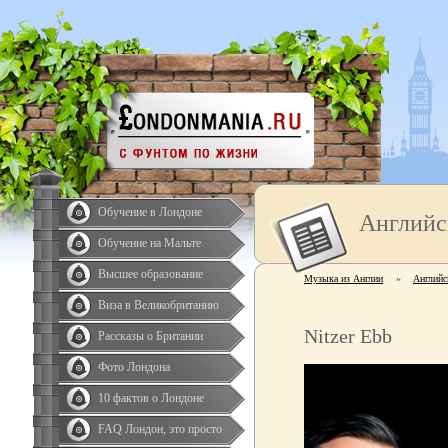
Обучение в Лондоне
Английс
Обучение на Мальте
Высшее образование
Музыка из Англии
»
Английс
Виза в Великобританию
Nitzer Ebb
Рассказы о Британии
Фото Лондона
10 фактов о Лондоне
FAQ Лондон, это просто