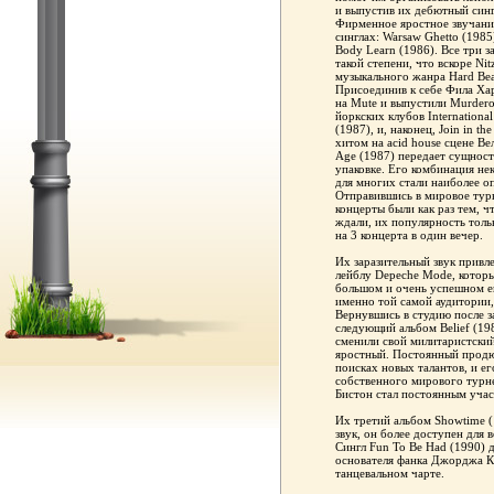
и выпустив их дебютный сингл
Фирменное яростное звучание
синглах: Warsaw Ghetto (1985
Body Learn (1986). Все три 
такой степени, что вскоре Ni
музыкального жанра Hard Bea
Присоединив к себе Фила Хар
на Mute и выпустили Murdero
йоркских клубов Internationa
(1987), и, наконец, Join in t
хитом на acid house сцене В
Age (1987) передает сущност
упаковке. Его комбинация не
для многих стали наиболее о
Отправившись в мировое тур
концерты были как раз тем, ч
ждали, их популярность толь
на 3 концерта в один вечер.
Их заразительный звук привл
лейблу Depeche Mode, которы
большом и очень успешном е
именно той самой аудитории,
Вернувшись в студию после з
следующий альбом Belief (198
сменили свой милитаристский
яростный. Постоянный продю
поисках новых талантов, и е
собственного мирового турне
Бистон стал постоянным учас
Их третий альбом Showtime 
звук, он более доступен для
Сингл Fun To Be Had (1990) 
основателя фанка Джорджа Кл
танцевальном чарте.