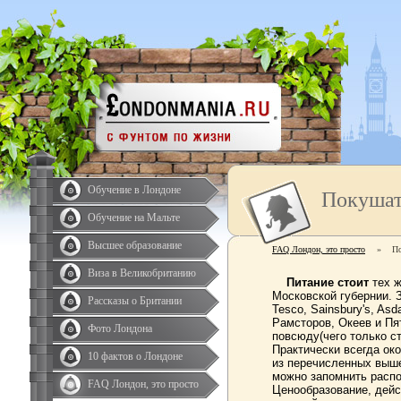
Обучение в Лондоне
Покушат
Обучение на Мальте
Высшее образование
FAQ Лондон, это просто
»
По
Виза в Великобританию
Питание стоит
тех ж
Московской губернии. 
Рассказы о Британии
Tesco, Sainsbury's, Asd
Рамсторов, Океев и Пя
Фото Лондона
повсюду(чего только ст
Практически всегда ок
10 фактов о Лондоне
из перечисленных выше
можно запомнить распо
FAQ Лондон, это просто
Ценообразование, дейс