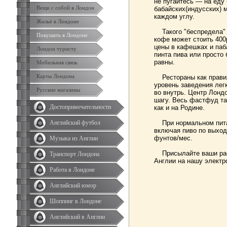
не пугайтесь — на еду 
Вещи с собой в Лондон
бабайских(индусских) м
каждом углу.
Жильё в Лондоне
Такого "беспредела" к
Покушать в Лондоне
кофе может стоить 400р
цены в кафешках и паб
Лондон туристу
пинта пива или просто
равны.
Мобильная связь
Карты Лондона
Рестораны как правил
уровень заведения лег
Русские магазины
во внутрь. Центр Лонд
шагу. Весь фастфуд так
Достопримечательности
как и на Родине.
Английский футбол
При нормальном питан
включая пиво по выход
фунтов/мес.
Музыка из Англии
Присылайте ваши расс
Транспорт Лондона
Англии на нашу электр
Работа в Лондоне
Английский юмор
Шоппинг в Лондоне
Английский в Англии