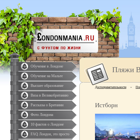
Обучение в Лондоне
Пляжи В
Обучение на Мальте
Высшее образование
Достопримечательности
»
Пл
Виза в Великобританию
Истборн
Рассказы о Британии
Фото Лондона
10 фактов о Лондоне
FAQ Лондон, это просто