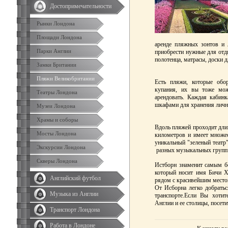
Достопримечательности
Рынки Лондона
Площади Лондона
аренде пляжных зонтов и
Парки Англии
приобрести нужные для отды
полотенца, матрасы, доски д
Замки Британии
Пляжи Великобритании
Есть пляжи, которые обо
купания, их вы тоже мож
Театры Лондона
арендовать. Каждая кабин
шкафами для хранения личн
Музеи Лондона
Храмы и соборы
Вдоль пляжей проходит дли
Мосты Лондона
километров и имеет множе
уникальный "зеленый театр"
Экскурсии Лондона
разных музыкальных групп
Скверы Лондона
Истборн знаменит самым б
который носит имя Бичи Х
Английский футбол
рядом с красивейшим место
От Исборна легко добрать
Музыка из Англии
транспорте.Если Вы хотит
Англии и ее столицы, посети
Транспорт Лондона
Работа в Лондоне