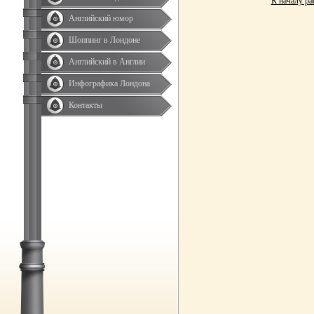
К началу ра
Английский юмор
Шоппинг в Лондоне
Английский в Англии
Инфографика Лондона
Контакты