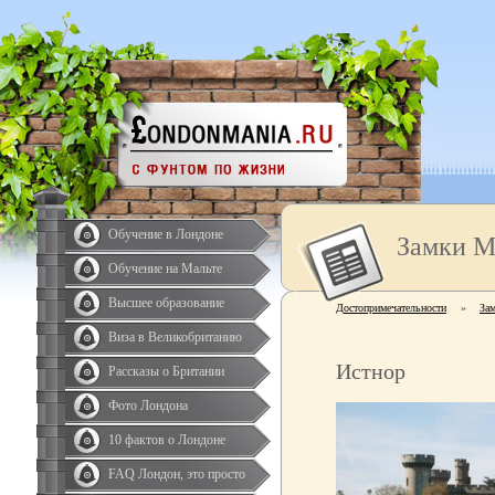
Обучение в Лондоне
Замки М
Обучение на Мальте
Высшее образование
Достопримечательности
»
За
Виза в Великобританию
Истнор
Рассказы о Британии
Фото Лондона
10 фактов о Лондоне
FAQ Лондон, это просто