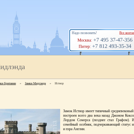
Надо позвонить!
Все конта
+7 495 37-47-356
Москва:
+7 812 493-35-34
Питер:
идлэнда
мки Британии
»
Замки Мидлэнда
»
Истнор
Замок Истнор имеет типичный средневековый 
построен всего два века назад Джоном Кок
Лордом Сомерса (позднее стал Графом). 
семейный особняк, подчеркивающий статус и
и пэра Англии.