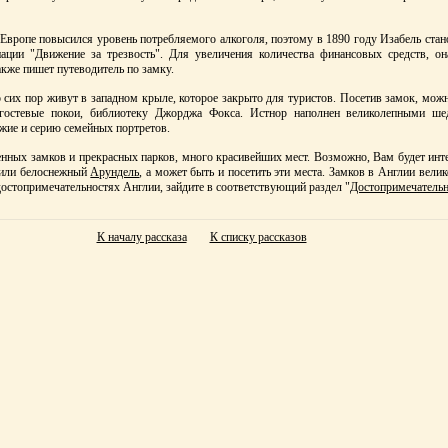
Европе повысился уровень потребляемого алкоголя, поэтому в 1890 году Изабель стан
ации "Движение за трезвость". Для увеличения количества финансовых средств, о
акже пишет путеводитель по замку.
 сих пор живут в западном крыле, которое закрыто для туристов. Посетив замок, мож
 гостевые покои, библиотеку Джорджа Фокса. Истнор наполнен великолепными шед
жие и серию семейных портретов.
енных замков и прекрасных парков, много красивейших мест. Возможно, Вам будет инт
или белоснежный
Арундель
, а может быть и посетить эти места. Замков в Англии вели
достопримечательностях Англии, зайдите в соответствующий раздел "
Достопримечательн
К началу рассказа
К списку рассказов