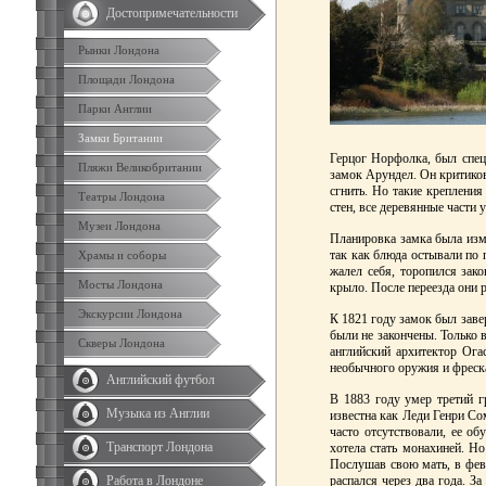
Достопримечательности
Рынки Лондона
Площади Лондона
Парки Англии
Замки Британии
Герцог Норфолка, был спец
Пляжи Великобритании
замок Арундел. Он критиков
сгнить. Но такие крепления
Театры Лондона
стен, все деревянные части 
Музеи Лондона
Планировка замка была изме
так как блюда остывали по 
Храмы и соборы
жалел себя, торопился зак
Мосты Лондона
крыло. После переезда они 
Экскурсии Лондона
К 1821 году замок был заве
были не закончены. Только
Скверы Лондона
английский архитектор Ога
необычного оружия и фреска
Английский футбол
В 1883 году умер третий г
Музыка из Англии
известна как Леди Генри Со
часто отсутствовали, ее о
Транспорт Лондона
хотела стать монахиней. Но
Послушав свою мать, в фев
Работа в Лондоне
распался через два года. З