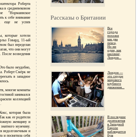
хитектора Роберта
мка в средневековом
ие "Норманнское
Рассказы о Британии
ть к себе внимание
ью, еще не успев
Все
города
ы, которые хотели
похожи
как два
рльз Говард, 11-ый
пенса,
твом был переделан
Но ни
агая, что они могут
один, как
. После возведения
шиллинг,
Лондон...
 Это было неудобно,
ка. Роберт Смёрк не
Лондон —
это сердце
реехать в западное
мирового
илось.
клубного
движения...
ств, многие комнаты
гостиной занимался
красили коллекцией
.
Кокс, которая была
В последние
Так как ее родители
десятилетия
набожную женщину и
в Западной
 знатного мужчину.
Европе
ся недолговечным и
наблюдается
бум
та и посвятила себя