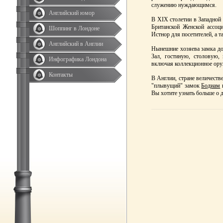
служению нуждающимся.
Английский юмор
В XIX столетии в Западной 
Британской Женской ассоци
Шоппинг в Лондоне
Истнор для посетителей, а т
Английский в Англии
Нынешние хозяева замка до
Зал, гостиную, столовую,
Инфографика Лондона
включая коллекционное ору
Контакты
В Англии, стране величеств
"плывущий" замок
Бодиам
Вы хотите узнать больше о 