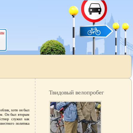
кты
Твидовый велопробег
облик, хотя он был
сом. Он был вторым
Истнор служил как
звестного политика