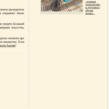
«зеленых
технологий»
и здорового
овится президентом
образа
на открывает Замок
жизни...
но увидеть Большой
еврами искусства,
ересно почитать про
кое множество. Если
ости Англии
".