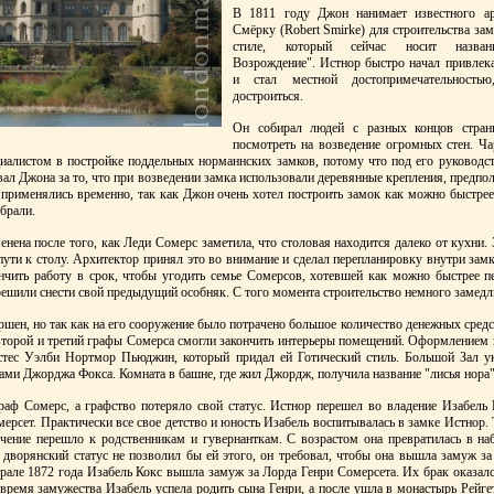
В 1811 году Джон нанимает известного ар
Смёрку (Robert Smirke) для строительства за
стиле, который сейчас носит назван
Возрождение". Истнор быстро начал привлека
и стал местной достопримечательност
достроиться.
Он собирал людей с разных концов стран
посмотреть на возведение огромных стен. Ча
иалистом в постройке поддельных норманнских замков, потому что под его руководс
ал Джона за то, что при возведении замка использовали деревянные крепления, предпол
 применялись временно, так как Джон очень хотел построить замок как можно быстрее
убрали.
нена после того, как Леди Сомерс заметила, что столовая находится далеко от кухни.
пути к столу. Архитектор принял это во внимание и сделал перепланировку внутри зам
ончить работу в срок, чтобы угодить семье Сомерсов, хотевшей как можно быстрее пе
решили снести свой предыдущий особняк. С того момента строительство немного замедл
ршен, но так как на его сооружение было потрачено большое количество денежных сред
 второй и третий графы Сомерса смогли закончить интерьеры помещений. Оформлением 
стес Уэлби Нортмор Пьюджин, который придал ей Готический стиль. Большой Зал у
ми Джорджа Фокса. Комната в башне, где жил Джордж, получила название "лисья нора"
раф Сомерс, а графство потеряло свой статус. Истнор перешел во владение Изабель 
мерсет. Практически все свое детство и юность Изабель воспитывалась в замке Истнор. 
бучение перешло к родственникам и гувернанткам. С возрастом она превратилась в 
 дворянский статус не позволил бы ей этого, он требовал, чтобы она вышла замуж за
рале 1872 года Изабель Кокс вышла замуж за Лорда Генри Сомерсета. Их брак оказал
а время замужества Изабель успела родить сына Генри, а после ушла в монастырь Рейге