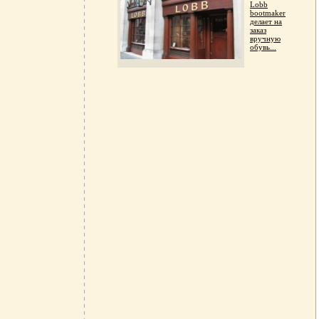
Lobb
bootmaker
делает на
заказ
вручную
обувь...