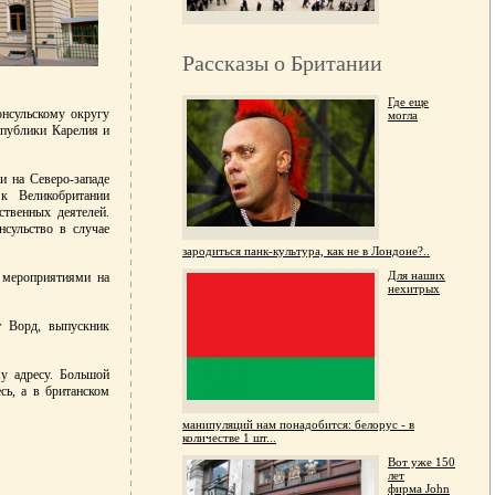
Рассказы о Британии
Где еще
онсульскому округу
могла
спублики Карелия и
и на Северо-западе
к Великобритании
твенных деятелей.
нсульство в случае
зародиться панк-культура, как не в Лондоне?..
Для наших
 мероприятиями на
нехитрых
т Ворд, выпускник
у адресу. Большой
сь, а в британском
манипуляций нам понадобится: белорус - в
количестве 1 шт...
Вот уже 150
лет
фирма John