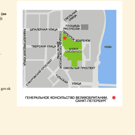
 (по
):
.
.gov.uk