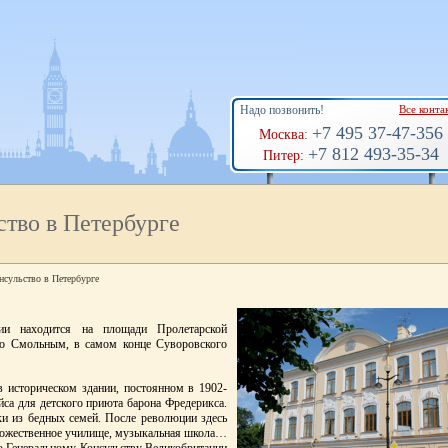
Надо позвонить!
Все конта
+7 495 37-47-356
Москва:
+7 812 493-35-34
Питер:
ство в Петербурге
нсульство в Петербурге
нии находится на площади Пролетарской
о Смольным, в самом конце Суворовского
в историческом здании, постоянном в 1902-
йса для детского приюта барона Фредерикса.
ки из бедных семей. После революции здесь
дожественное училище, музыкальная школа…