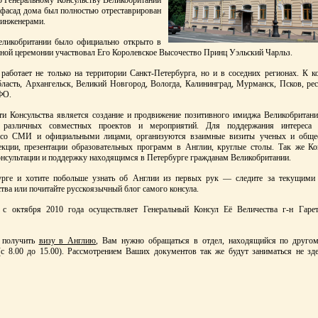
о Генеральному Консульству Великобритании
 фасад дома был полностью отреставрирован
 инженерами.
Великобритании было официально открыто в
нной церемонии участвовал Его Королевское Высочество Принц Уэльский Чарльз.
 работает не только на территории Санкт-Петербурга, но и в соседних регионах. К к
бласть, Архангельск, Великий Новгород, Вологда, Калининград, Мурманск, Псков, ре
ФО.
ти Консульства является создание и продвижение позитивного имиджа Великобритани
я различных совместных проектов и мероприятий. Для поддержания интереса 
ы со СМИ и официальными лицами, организуются взаимные визиты ученых и общес
кции, презентации образовательных программ в Англии, круглые столы. Так же Ко
онсультации и поддержку находящимся в Петербурге гражданам Великобритании.
урге и хотите побольше узнать об Англии из первых рук
—
следите за текущими
тва или почитайте русскоязычный блог самого консула.
 с октября 2010 года осуществляет Генеральный Консул Её Величества г-н Гаре
ы получить
визу в Англию
, Вам нужно обращаться в отдел, находящийся по другом
 (с 8.00 до 15.00). Рассмотрением Ваших документов так же будут заниматься не зде