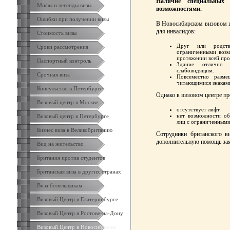
Наличие специальных
Мифы и легенды визы
возможностями.
Ошибки при получении визы
В Новосибирском визовом 
для инвалидов:
Стоимость визы
Друг или родств
Сроки рассмотрения
ограниченными возм
протяжении всей пр
Паспортный контроль
Здание отлично 
слабовидящим.
Срочная виза
Повсеместно разме
читающимися знаками
Консульство в Петербурге
Однако в визовом центре про
Визовый центр в Москве
отсутствует лифт
нет возможности об
Визовый центр в Петербурге
лиц с ограниченным
Бизнес виза в Великобританию
Сотрудники британского в
дополнительную помощь зая
Вид на жительство
Британия против студентов
Британская виза в других странах
Виза болельщикам
Визовый Центр в Екатеринбурге
Визовый Центр в Ростове-на-Дону
Визовый Центр в Новосибирске