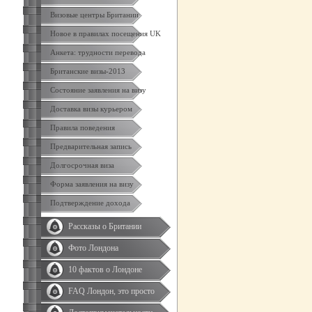
Визовые центры Британии
Новое в правилах посещения UK
Анкета: трудности перевода
Британские визы-2013
Состояние заявления на визу
Доставка визы курьером
Правила поведения
Предварительная запись
Долгосрочная виза
Форма заявления на визу
Подтверждение дохода
Рассказы о Британии
Фото Лондона
10 фактов о Лондоне
FAQ Лондон, это просто