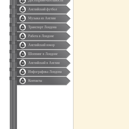
Достопримечательности
Английский футбол
Музыка из Англии
Транспорт Лондона
Работа в Лондоне
Английский юмор
Шоппинг в Лондоне
Английский в Англии
Инфографика Лондона
Контакты