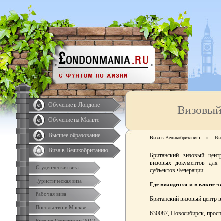
Обучение в Лондоне
Визовый
Обучение на Мальте
Высшее образование
Виза в Великобританию
»
Ви
Виза в Великобританию
Британский визовый цент
визовых документов для 
Студенческая виза
субъектов Федерации.
Туристическая виза
Где находится и в какие ч
Рабочая виза
Британский визовый центр в
Посольство в Москве
630087, Новосибирск, проспе
Виза на Олимпиаду 2012