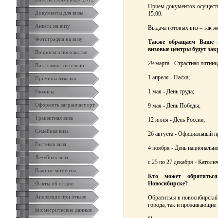
Прием документов осуществл
Документы для визы
15:00.
Анкета на визу
Выдача готовых виз – так же
Фотография на визу
Также обращаем Ваше в
визовые центры будут за
Вопросы в посольстве
29 марта - Страстная пятниц
Виза самостоятельно
1 апреля - Пасха;
Причины отказов
1 мая - День труда;
Нюансы
Оформить загранпаспорт
9 мая - День Победы;
Транзитная виза
12 июня - День России;
Семейная виза
26 августа - Официальный п
Гостевая виза
4 ноября - День национально
Лечебная виза
с 25 по 27 декабря - Католи
Важные моменты
Кто может обратитьс
Новосибирске?
Факты об отказе
Апелляция при отказе
Обратиться в новосибирский
города, так и проживающие 
Биометрические данные