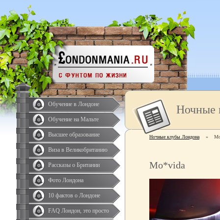
Обучение в Лондоне
Ночные 
Обучение на Мальте
Высшее образование
Ночные клубы Лондона
»
Mo
Виза в Великобританию
Mo*vida
Рассказы о Британии
Фото Лондона
10 фактов о Лондоне
FAQ Лондон, это просто