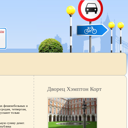
кты
Дворец Хэмптон Корт
ых фешенебельных и
средам, четвергам,
пускают только
ькую сумму денег.
 публика