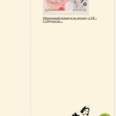
Официальный минимум на зарплату в UK -
5.52фунта/час...