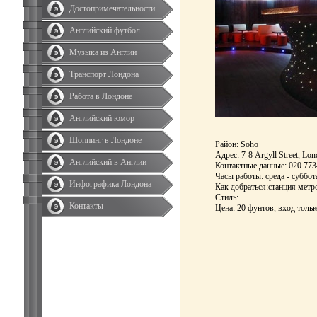
Достопримечательности
Английский футбол
Музыка из Англии
Транспорт Лондона
Работа в Лондоне
Английский юмор
Шоппинг в Лондоне
Район: Soho
Адрес: 7-8 Argyll Street, L
Английский в Англии
Контактные данные: 020 77
Часы работы: среда - суббота
Инфографика Лондона
Как добраться:станция метро 
Стиль:
Контакты
Цена: 20 фунтов, вход толь