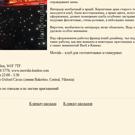
оправдывают цены.
Интерьер необычный и яркий. Кирпичные арки старого те
находится клуб, были восстановлены, а яркие цвета, испо
оформлении, делают помещение клуба особенно экстрава
подушки фиолетовые, стены розовые, в небольших нишах
Впрочем, необычность интерьера легко объяснить. Ведь е
уделили особое внимание.
Над оформлением работал французский дизайнер, чье п
такие работы, как вип комнаты в некоторых престижных к
а также знаменитый Baoli в Каннах.
Movida – клуб для состоятельных и гламурных.
ondon, W1F 7TF
34 5776, www.movida-london.com
 22:00 - 3:30
Oxford Circus (линии Bakerloo, Central, Viktoria)
ко по спискам и по листам приглашений
К началу рассказа
К списку рассказов