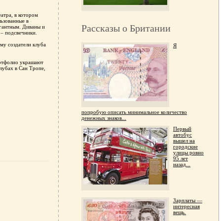
атра, в котором
льзованные в
Рассказы о Британии
гантным. Диваны и
 – подсвечники.
му создатели клуба
Я
ортфолио украшают
лубах в Сан Тропе,
попробую описать минимальное количество
денежных знаков...
Первый
автобус
вышел на
городские
улицы ровно
95 лет
назад...
Зарплаты —
интересная
вещь.