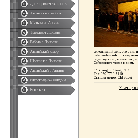
Достопримечательности
Английский футбол
Музыка из Англии
Транспорт Лондона
Работа в Лондоне
Английский юмор
сегодняшний день это один и
independent mix от невероят
подающих надежды молодых м
Шоппинг в Лондоне
Cafeоткрыто также и днем.
83 Rivington Street, EC2
Английский в Англии
Тел: 020 7739 3440
Станция метро: Old Street
Инфографика Лондона
К началу ра
Контакты