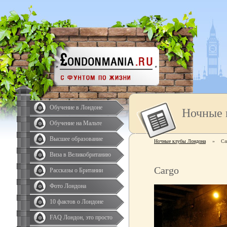
Обучение в Лондоне
Ночные 
Обучение на Мальте
Высшее образование
Ночные клубы Лондона
»
Ca
Виза в Великобританию
Cargo
Рассказы о Британии
Фото Лондона
10 фактов о Лондоне
FAQ Лондон, это просто