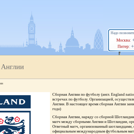
Надо позвонит
Москва:
+
Питер:
 Англии
лии
Сборная Англии по футболу (англ. England nati
встречах по футболу. Организацией, осуществл
Англии. В настоящее время сборная Англии зан
года)
Сборная Англии, наряду со сборной Шотландии
матч между сборными Англии и Шотландии, орг
Ответный матч, организованный шотландцами, с
официальным международным футбольным матчем