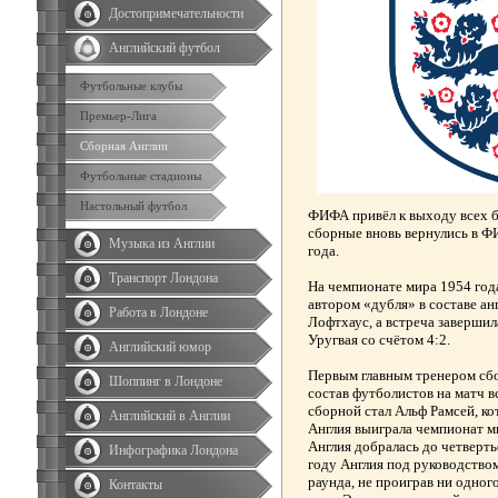
Достопримечательности
Английский футбол
Футбольные клубы
Премьер-Лига
Сборная Англии
Футбольные стадионы
Настольный футбол
ФИФА привёл к выходу всех б
сборные вновь вернулись в Ф
Музыка из Англии
года.
Транспорт Лондона
На чемпионате мира 1954 года
автором «дубля» в составе ан
Работа в Лондоне
Лофтхаус, а встреча завершил
Уругвая со счётом 4:2.
Английский юмор
Первым главным тренером сбо
Шоппинг в Лондоне
состав футболистов на матч в
сборной стал Альф Рамсей, к
Английский в Англии
Англия выиграла чемпионат м
Англия добралась до четверть
Инфографика Лондона
году Англия под руководство
раунда, не проиграв ни одног
Контакты