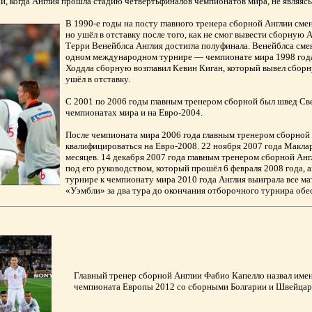
й, когда Англия прошла стадию четвертьфиналов чемпионатов мира, не являясь
В 1990-е годы на посту главного тренера сборной Англии сме
но ушёл в отставку после того, как не смог вывести сборную 
Терри Венейблса Англия достигла полуфинала. Венейблса сме
одном международном турнире — чемпионате мира 1998 года 
Ходдла сборную возглавил Кевин Киган, который вывел сборн
ушёл в отставку.
С 2001 по 2006 годы главным тренером сборной был швед Све
чемпионатах мира и на Евро-2004.
После чемпионата мира 2006 года главным тренером сборной 
квалифицироваться на Евро-2008. 22 ноября 2007 года Маклар
месяцев. 14 декабря 2007 года главным тренером сборной Анг
под его руководством, который прошёл 6 февраля 2008 года,
турнире к чемпионату мира 2010 года Англия выиграла все ма
«Уэмбли» за два тура до окончания отборочного турнира обе
Главный тренер сборной Англии Фабио Капелло назвал имен
чемпионата Европы 2012 со сборными Болгарии и Швейцар