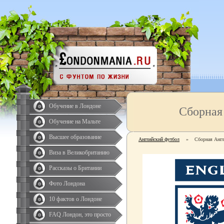
Обучение в Лондоне
Сборная
Обучение на Мальте
Высшее образование
Английский футбол
»
Сборная Анг
Виза в Великобританию
Рассказы о Британии
Фото Лондона
10 фактов о Лондоне
FAQ Лондон, это просто