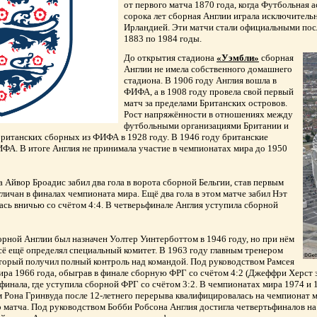
от первого матча 1870 года, когда Футбольная
сорока лет сборная Англии играла исключител
Ирландией. Эти матчи стали официальными пос
1883 по 1984 годы.
До открытия стадиона
«Уэмбли»
сборная
Англии не имела собственного домашнего
стадиона. В 1906 году Англия вошла в
ФИФА, а в 1908 году провела свой первый
матч за пределами Британских островов.
Рост напряжённости в отношениях между
футбольными организациями Британии и
ританских сборных из ФИФА в 1928 году. В 1946 году британские
ИФА. В итоге Англия не принимала участие в чемпионатах мира до 1950
 Айвор Броадис забил два гола в ворота сборной Бельгии, став первым
гличан в финалах чемпионата мира. Ещё два гола в этом матче забил Нэт
ась вничью со счётом 4:4. В четверьфинале Англия уступила сборной
рной Англии был назначен Уолтер Уинтерботтом в 1946 году, но при нём
сё ещё определял специальный комитет. В 1963 году главным тренером
оторый получил полный контроль над командой. Под руководством Рамсея
ира 1966 года, обыграв в финале сборную ФРГ со счётом 4:2 (Джеффри Херст з
финала, где уступила сборной ФРГ со счётом 3:2. В чемпионатах мира 1974 и 
м Рона Гринвуда после 12-летнего перерыва квалифицировалась на чемпионат 
о матча. Под руководством Бобби Робсона Англия достигла четвертьфиналов на