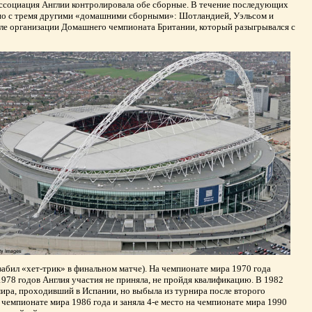
 ассоциация Англии контролировала обе сборные. В течение последующих
ьно с тремя другими «домашними сборными»: Шотландией, Уэльсом и
ле организации Домашнего чемпионата Британии, который разыгрывался с
абил «хет-трик» в финальном матче). На чемпионате мира 1970 года
1978 годов Англия участия не приняла, не пройдя квалификацию. В 1982
мира, проходивший в Испании, но выбыла из турнира после второго
 чемпионате мира 1986 года и заняла 4-е место на чемпионате мира 1990