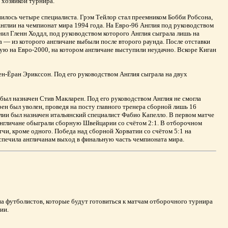
 хозяйкой турнира.
нилось четыре специалиста. Грэм Тейлор стал преемником Бобби Робсона,
Англии на чемпионат мира 1994 года. На Евро-96 Англия под руководством
нил Гленн Ходдл, под руководством которого Англия сыграла лишь на
— из которого англичане выбыли после второго раунда. После отставки
ую на Евро-2000, на котором англичане выступили неудачно. Вскоре Киган
н-Ёран Эрикссон. Под его руководством Англия сыграла на двух
был назначен Стив Макларен. Под его руководством Англия не смогла
ен был уволен, проведя на посту главного тренера сборной лишь 16
лии был назначен итальянский специалист Фабио Капелло. В первом матче
 англичане обыграли сборную Швейцарии со счётом 2:1. В отборочном
тчи, кроме одного. Победа над сборной Хорватии со счётом 5:1 на
спечила англичанам выход в финальную часть чемпионата мира.
а футболистов, которые будут готовиться к матчам отборочного турнира
ии.