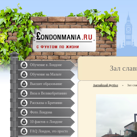
Обучение в Лондоне
Зал сла
Обучение на Мальте
Высшее образование
Английский футбол
»
Зал сл
Виза в Великобританию
Рассказы о Британии
Фото Лондона
10 фактов о Лондоне
FAQ Лондон, это просто