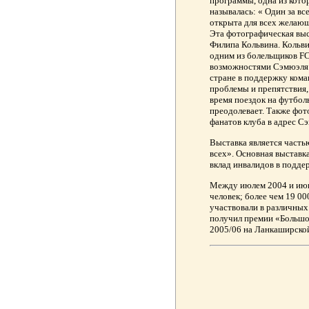
программы, одна из кото
называлась: « Один за все
открыта для всех желающ
Эта фотографическая выс
Филипа Кольвина. Кольви
одним из болельщиков FC
возможностями Сэмюэля 
стране в поддержку кома
проблемы и препятствия,
время поездок на футбол
преодолевает. Также фо
фанатов клуба в адрес С
Выставка является часть
всех». Основная выставк
вклад инвалидов в подде
Между июлем 2004 и июн
человек; более чем 19 00
участвовали в различны
получил премии «Большо
2005/06 на Ланкаширской