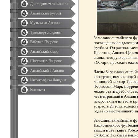
Достопримечательности
Английский футбол
Музыка из Англии
Транспорт Лондона
Зал славы английского фут
Работа в Лондоне
посвящённый выдающимся
футбола. Он располагает
Английский юмор
Престоне, Англия. Церем
славы, которую сравнив
Шоппинг в Лондоне
«Оскар», проходит ежего
Английский в Англии
Члены Зала славы англий
экспертов, включающей в
Инфографика Лондона
личностей как сэр Тревор
Фергюсон, Марк Лоуренс
Контакты
может стать футболист и
лет и игравший в Англии 
исключением из этого пр
возрасте 21 года вследс
года (но выступавшего з
Зал славы английского ф
Национального футбольно
вышла в свет книга Робсо
футбола: Зал славы наци