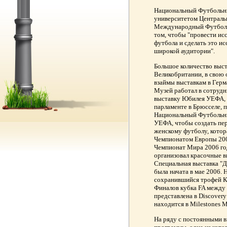
Национальный Футбольны
университетом Централь
Международный Футбольны
том, чтобы "провести исс
футбола и сделать это и
широкой аудитории".
Большое количество выст
Великобритании, в свою 
взаймы выставкам в Герм
Музей работал в сотрудн
выставку Юбилея УЕФА, 
парламенте в Брюсселе, 
Национальный Футбольны
УЕФА, чтобы создать пе
женскому футболу, котор
Чемпионатом Европы 2005
Чемпионат Мира 2006 год
организовал красочные в
Специальная выставка "
была начата в мае 2006.
сохранившийся трофей К
Финалов кубка FA между 
представлена в Discover
находится в Milestones 
На ряду с постоянными в