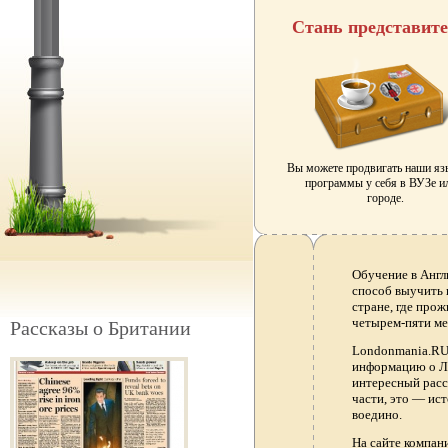
Стань представит
Вы можете продвигать наши я
программы у себя в ВУЗе и
городе.
Обучение в Англ
способ выучить 
стране, где прож
четырем-пяти ме
Рассказы о Британии
Londonmania.RU 
информацию о Ло
интересный расс
части, это — ис
воедино.
На сайте компа