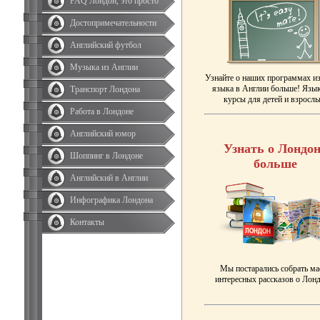
FAQ Лондон, это просто
Достопримечательности
Английский футбол
Музыка из Англии
Узнайте о наших программах и
языка в Англии больше! Язы
Транспорт Лондона
курсы для детей и взрослы
Работа в Лондоне
Английский юмор
Узнать о Лондон
Шоппинг в Лондоне
больше
Английский в Англии
Инфографика Лондона
Контакты
Мы постарались собрать ма
интересных рассказов о Лонд