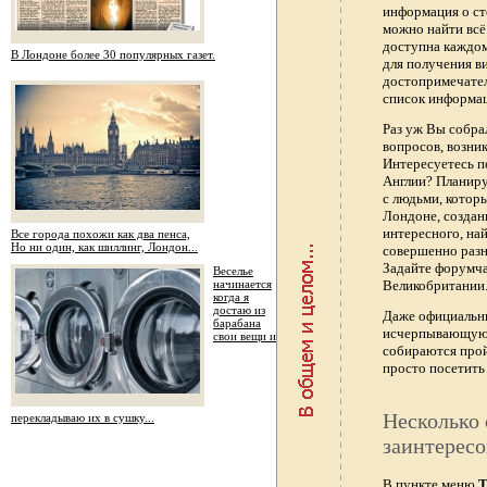
информация о ст
можно найти всё
доступна каждо
В Лондоне более 30 популярных газет.
для получения в
достопримечател
список информац
Раз уж Вы собра
вопросов, возник
Интересуетесь п
Англии? Планиру
с людьми, котор
Лондоне, создан
интересного, най
Все города похожи как два пенса,
Но ни один, как шиллинг, Лондон...
совершенно раз
Задайте форумч
Веселье
начинается
Великобритании.
когда я
достаю из
Даже официальны
барабана
исчерпывающую 
свои вещи и
собираются прой
просто посетить 
Несколько 
перекладываю их в сушку...
заинтересо
В пункте меню
Т