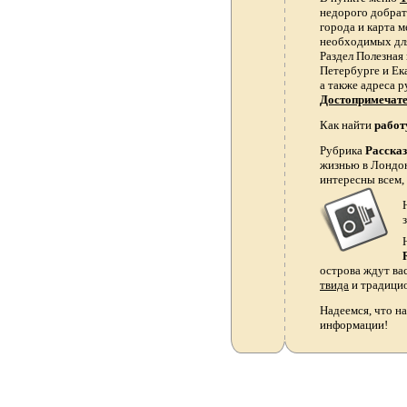
недорого добрать
города и карта 
необходимых для
Раздел Полезная
Петербурге и Ек
а также адреса р
Достопримечат
Как найти
работ
Рубрика
Расска
жизнью в Лондон
интересны всем,
острова ждут ва
твида
и традици
Надеемся, что на
информации!