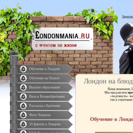
Зареги
Обучение в Лондоне
Обучение на Мальте
Лондон на блюд
Высшее образование
Наша компания, 
Мы предлагаем
про
«подтянуть» зн
Виза в Великобританию
так и серьёзны
Рассказы о Британии
Фото Лондона
Обучение в Лонд
10 фактов о Лондоне