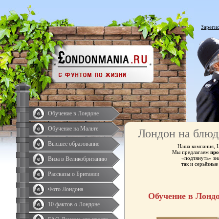
Зареги
Обучение в Лондоне
Обучение на Мальте
Лондон на блюд
Высшее образование
Наша компания, 
Мы предлагаем
про
«подтянуть» зн
Виза в Великобританию
так и серьёзны
Рассказы о Британии
Фото Лондона
Обучение в Лонд
10 фактов о Лондоне