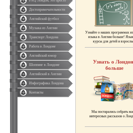
FAQ Лондон, это просто
Достопримечательности
Английский футбол
Музыка из Англии
Узнайте о наших программах и
языка в Англии больше! Язы
Транспорт Лондона
курсы для детей и взрослы
Работа в Лондоне
Английский юмор
Узнать о Лондон
Шоппинг в Лондоне
больше
Английский в Англии
Инфографика Лондона
Контакты
Мы постарались собрать ма
интересных рассказов о Лонд