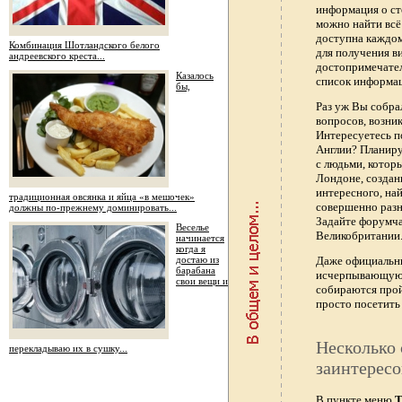
информация о ст
можно найти всё
доступна каждо
Комбинация Шотландского белого
для получения в
андреевского креста...
достопримечател
Казалось
список информац
бы,
Раз уж Вы собра
вопросов, возник
Интересуетесь п
Англии? Планиру
с людьми, котор
Лондоне, создан
интересного, най
традиционная овсянка и яйца «в мешочек»
совершенно раз
должны по-прежнему доминировать...
Задайте форумч
Веселье
Великобритании.
начинается
когда я
достаю из
Даже официальны
барабана
исчерпывающую 
свои вещи и
собираются прой
просто посетить 
Несколько 
перекладываю их в сушку...
заинтересо
В пункте меню
Т