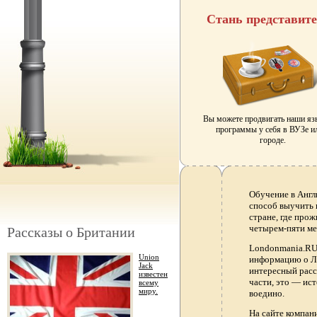
Стань представит
Вы можете продвигать наши я
программы у себя в ВУЗе и
городе.
Обучение в Англ
способ выучить 
стране, где прож
четырем-пяти ме
Рассказы о Британии
Londonmania.RU 
Union
информацию о Ло
Jack
интересный расс
известен
части, это — ис
всему
миру.
воедино.
На сайте компа