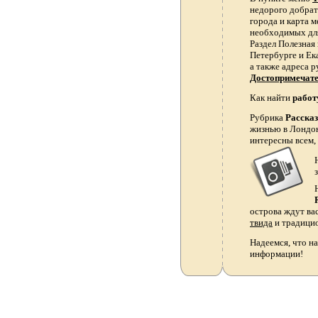
недорого добрать
города и карта 
необходимых для
Раздел Полезная
Петербурге и Ек
а также адреса р
Достопримечат
Как найти
работ
Рубрика
Расска
жизнью в Лондон
интересны всем,
острова ждут ва
твида
и традици
Надеемся, что на
информации!