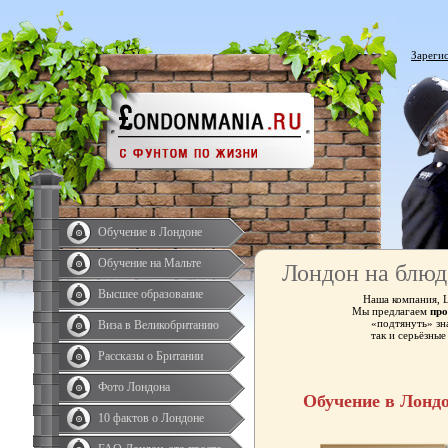
Зареги
Обучение в Лондоне
Обучение на Мальте
Лондон на блюд
Высшее образование
Наша компания, 
Мы предлагаем
про
«подтянуть» зн
Виза в Великобританию
так и серьёзны
Рассказы о Британии
Фото Лондона
Обучение в Лонд
10 фактов о Лондоне