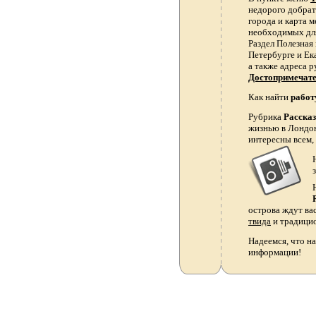
недорого добрать
города и карта 
необходимых для
Раздел Полезная
Петербурге и Ек
а также адреса р
Достопримечат
Как найти
работ
Рубрика
Расска
жизнью в Лондон
интересны всем,
острова ждут ва
твида
и традици
Надеемся, что на
информации!