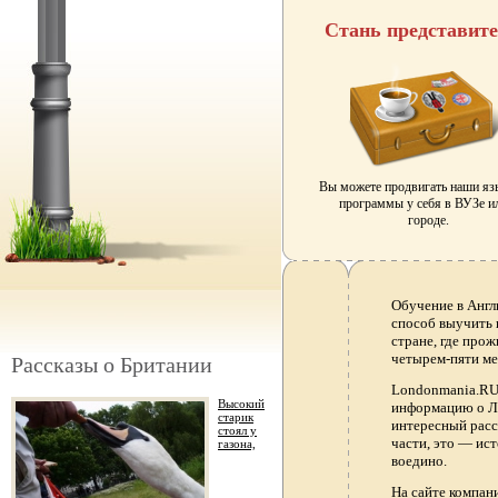
Стань представит
Вы можете продвигать наши я
программы у себя в ВУЗе и
городе.
Обучение в Англ
способ выучить 
стране, где прож
четырем-пяти ме
Рассказы о Британии
Londonmania.RU 
Высокий
информацию о Ло
старик
интересный расс
стоял у
части, это — ис
газона,
воедино.
На сайте компа