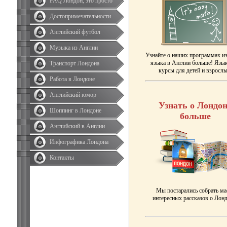
FAQ Лондон, это просто
Достопримечательности
Английский футбол
Музыка из Англии
Узнайте о наших программах и
языка в Англии больше! Язы
Транспорт Лондона
курсы для детей и взрослы
Работа в Лондоне
Английский юмор
Узнать о Лондон
Шоппинг в Лондоне
больше
Английский в Англии
Инфографика Лондона
Контакты
Мы постарались собрать ма
интересных рассказов о Лонд