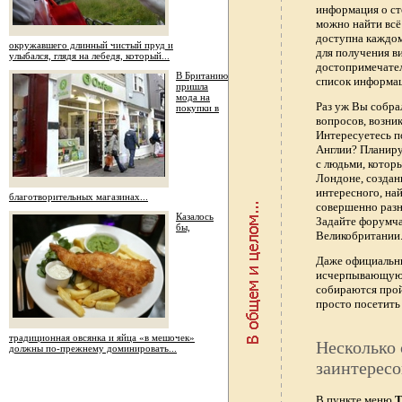
информация о ст
можно найти всё
доступна каждо
окружавшего длинный чистый пруд и
для получения в
улыбался, глядя на лебедя, который...
достопримечател
В Британию
список информац
пришла
мода на
Раз уж Вы собра
покупки в
вопросов, возник
Интересуетесь п
Англии? Планиру
с людьми, котор
Лондоне, создан
интересного, най
благотворительных магазинах...
совершенно раз
Казалось
Задайте форумч
бы,
Великобритании.
Даже официальны
исчерпывающую 
собираются прой
просто посетить 
традиционная овсянка и яйца «в мешочек»
Несколько 
должны по-прежнему доминировать...
заинтересо
В пункте меню
Т