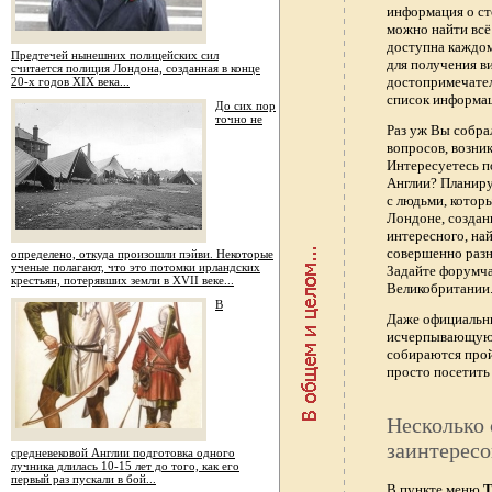
информация о ст
можно найти всё
доступна каждо
Предтечей нынешних полицейских сил
для получения в
считается полиция Лондона, созданная в конце
достопримечател
20-х годов XIX века...
список информац
До сих пор
точно не
Раз уж Вы собра
вопросов, возник
Интересуетесь п
Англии? Планиру
с людьми, котор
Лондоне, создан
интересного, най
совершенно раз
определено, откуда произошли пэйви. Некоторые
ученые полагают, что это потомки ирландских
Задайте форумч
крестьян, потерявших земли в XVII веке...
Великобритании.
В
Даже официальны
исчерпывающую 
собираются прой
просто посетить 
Несколько 
заинтересо
средневековой Англии подготовка одного
лучника длилась 10-15 лет до того, как его
первый раз пускали в бой...
В пункте меню
Т