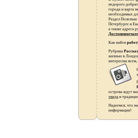
недорого добрать
города и карта 
необходимых для
Раздел Полезная
Петербурге и Ек
а также адреса р
Достопримечат
Как найти
работ
Рубрика
Расска
жизнью в Лондон
интересны всем,
острова ждут ва
твида
и традици
Надеемся, что на
информации!