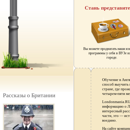
Стань представит
Вы можете продвигать наши я
программы у себя в ВУЗе и
городе.
Обучение в Англ
способ выучить 
стране, где прож
четырем-пяти ме
Рассказы о Британии
Londonmania.RU 
информацию о Ло
интересный расс
части, это — ис
воедино.
На сайте компа