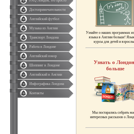
FAQ Лондон, это просто
Достопримечательности
Английский футбол
Музыка из Англии
Узнайте о наших программах и
языка в Англии больше! Язы
Транспорт Лондона
курсы для детей и взрослы
Работа в Лондоне
Английский юмор
Узнать о Лондон
Шоппинг в Лондоне
больше
Английский в Англии
Инфографика Лондона
Контакты
Мы постарались собрать ма
интересных рассказов о Лонд