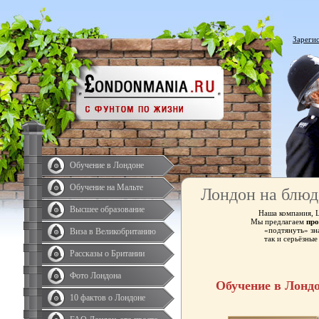
Зареги
Обучение в Лондоне
Обучение на Мальте
Лондон на блюд
Высшее образование
Наша компания, 
Мы предлагаем
про
«подтянуть» зн
Виза в Великобританию
так и серьёзны
Рассказы о Британии
Фото Лондона
Обучение в Лонд
10 фактов о Лондоне