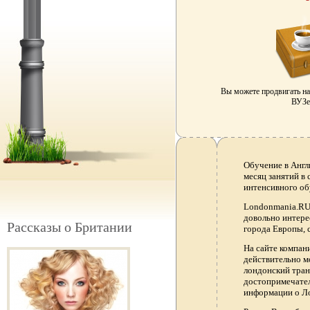
Вы можете продвигать н
ВУЗе 
Обучение в Англ
месяц занятий в
интенсивного об
Londonmania.RU 
довольно интере
Рассказы о Британии
города Европы, 
На сайте компа
действительно м
лондонский тран
достопримечател
информации о Ло