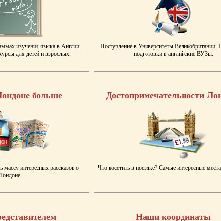
аммах изучения языка в Англии
Поступление в Университеты Великобритании.
урсы для детей и взрослых.
подготовки в английские ВУЗы.
Лондоне больше
Достопримечательности Ло
ь массу интересных рассказов о
Что посетить в поездке? Самые интересные места
Лондоне.
редставителем
Наши координаты