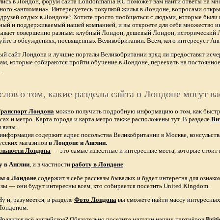
лись в Лондон, форум сайта Londonmania.RU поможет вам найти ответы на мно
тного «англомана». Интересуетесь покупкой жилья в Лондоне, вопросами откры
х друзей отдых в Лондоне? Хотите просто пообщаться с людьми, которые были 
ный и поддерживаемый нашей компанией, и вы откроете для себя множество ин
бывает совершенно разным: клубный Лондон, дешевый Лондон, исторический
уйте в обсуждениях, посвященных Великобритании. Всем, кого интересует Анг
ый сайт Лондона и лучшие порталы Великобритании вряд ли предоставят и
ам, которые собираются пройти обучение в Лондоне, переехать на постоянное
.
слов о том, какие разделы сайта о Лондоне могут ва
ранспорт Лондона
можно получить подробную информацию о том, как быстро 
сах и метро. Карта города и карта метро также расположены тут. В разделе
Ви
 визы.
 информация содержит адрес посольства Великобритании в Москве, консульств
усских магазинов
в Лондоне и Англии.
ельности Лондона
— это самые известные и интересные места, которые стоит 
у в Англии
, и в частности
работу в Лондоне
.
зы о Лондоне
содержит в себе рассказы бывалых и будет интересна для ознак
азы — они будут интересны всем, кто собирается посетить United Kingdom.
Ну и, разумеется, в разделе
Фото Лондона
вы сможете найти массу интересных 
Лондоном.
Нравится всё английское? Обязательно посетите магазин наших партнёров
Brit