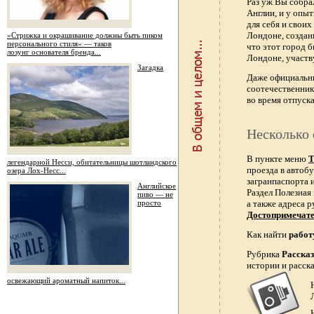
Раз уж Вы собра
Англии, и у опы
для себя и свои
Лондоне, создан
«Стрижка и окрашивание должны быть пиком
персонального стиля» — таков
что этот город 
лозунг основателя бренда...
Лондоне, участв
Загадка
Даже официальн
соотечественник
во время отпуска
Несколько 
В пункте меню
Т
легендарной Несси, обитательницы шотландского
проезда в автобу
озера Лох-Несс...
загранпаспорта и
Английское
Раздел Полезная
пиво — не
просто
а также адреса р
Достопримечат
Как найти
работ
Рубрика
Расска
истории и расск
освежающий ароматный напиток...