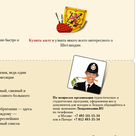
жно быстро и
Купить килт
и узнать много всего интересного о
Шотландии.
зык, ведь один
 месяцам
ный, связный и
я самого большого
По вопросам организации
туристических и
студенческих программ, оформления виз и
документов для поездки в Лондон обращайтесь в
обритании — здесь
нашу компанию
Лондонмания.RU
по телефонам
каждому —
в Москве:
+7 495 111-55-34
тереснейших
или в
Питере:
+7 812 493-35-34
лный список