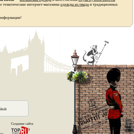
ые тематические интернет-магазины
одежды из твида
и традиционных
 информации!
ia.ru
Создание сайта