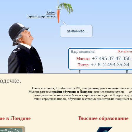
Войти
Зарегистрироваться
Надо позвонить!
Все конта
+7 495 37-47-356
Москва:
+7 812 493-35-34
Питер:
юдечке.
Наша компания, Londonmania.RU, специализируется на помощи в пол
Мы предлагаем
пройти обучение в Лондоне
: как недорогие курсы — 
«подтянуть» знание английского в процессе поездки в Лондон и др
так и серьёзные школы, обучение в которых значительно поднимет в
ие в Лондоне
Высшее образование