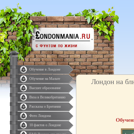
Обучение в Лондоне
Обучение на Мальте
Лондон на бл
Высшее образование
Виза в Великобританию
Рассказы о Британии
Фото Лондона
Обучен
10 фактов о Лондоне