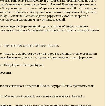
жество вопросов, возникающих и у человека, который никогда не был в
тия банковских счетов или работой в Англии? Планируете организовать
в Лондоне не раз или только собираются посетить его? Посетите форум о
тересного, найдете собеседников и, возможно, попутчиков! Вы узнаете,
 Лондон, учебный Лондон! Задайте форумчанам любые вопросы о
лия, форум предоставит много ценных сведений.
счерпывающую информацию о Лондоне, столь необходимую нашим
 место жительство в Англию или просто посетить один из городов Англии
с заинтересовать более всего.
и недорого добраться до центра города из аэропорта или о стоимости
зы в Англию
вы узнаете о документах, необходимых для оформления
а в Петербурге и Екатеринбурге,
посетить.
омления с жизнью в Лондоне и Англии изнутри. Можно присылать свои
и забавных изображений, так или иначе связанных с Англией и
ish Room
—
английская одежда
и качественная
обувь ручной работы