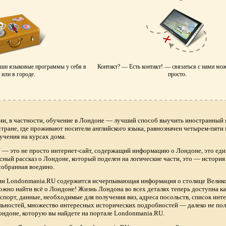
аши языковые программы у себя в
Контакт? — Есть контакт! — связаться с нами мо
или в городе.
просто.
ии, в частности, обучение в Лондоне — лучший способ выучить иностранный я
 стране, где проживают носители английского языка, равнозначен четырем-пяти
учения на курсах дома.
— это не просто интернет-сайт, содержащий информацию о Лондоне, это еди
сный рассказ о Лондоне, который поделен на логические части, это — истори
собранная воедино.
нии Londonmania.RU содержится исчерпывающая информация о столице Велик
ожно найти всё о Лондоне! Жизнь Лондона во всех деталях теперь доступна 
спорт, данные, необходимые для получения виз, адреса посольств, список ин
ьностей, множество интересных исторических подробностей — далеко не по
ндоне, которую вы найдете на портале Londonmania.RU.