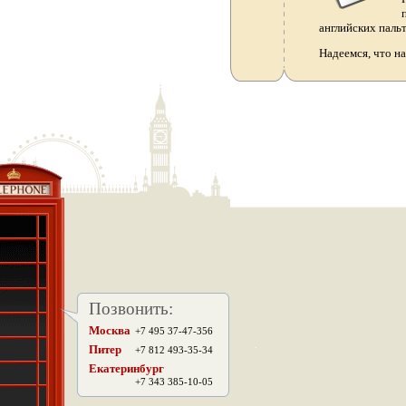
английских паль
Надеемся, что н
Позвонить:
Москва
+7 495 37-47-356
.
Питер
+7 812 493-35-34
Екатеринбург
+7 343 385-10-05