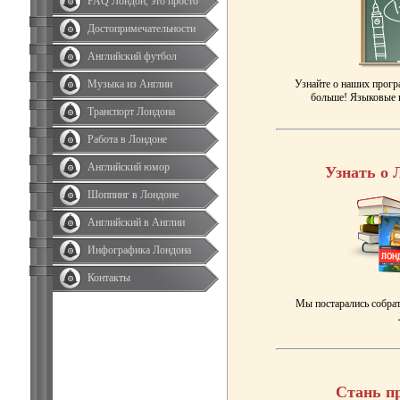
FAQ Лондон, это просто
Достопримечательности
Английский футбол
Музыка из Англии
Узнайте о наших прогр
больше! Языковые к
Транспорт Лондона
Работа в Лондоне
Английский юмор
Узнать о 
Шоппинг в Лондоне
Английский в Англии
Инфографика Лондона
Контакты
Мы постарались собрат
Стань п