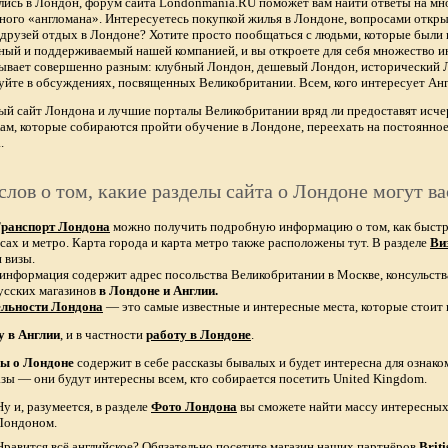
лись в Лондон, форум сайта Londonmania.RU поможет вам найти ответы на мно
тного «англомана». Интересуетесь покупкой жилья в Лондоне, вопросами откры
х друзей отдых в Лондоне? Хотите просто пообщаться с людьми, которые были 
ный и поддерживаемый нашей компанией, и вы откроете для себя множество ин
бывает совершенно разным: клубный Лондон, дешевый Лондон, исторический
уйте в обсуждениях, посвященных Великобритании. Всем, кого интересует Анг
ый сайт Лондона и лучшие порталы Великобритании вряд ли предоставят и
ам, которые собираются пройти обучение в Лондоне, переехать на постоянное
.
слов о том, какие разделы сайта о Лондоне могут ва
ранспорт Лондона
можно получить подробную информацию о том, как быстро 
сах и метро. Карта города и карта метро также расположены тут. В разделе
Ви
 визы.
 информация содержит адрес посольства Великобритании в Москве, консульств
усских магазинов
в Лондоне и Англии.
ельности Лондона
— это самые известные и интересные места, которые стоит 
у в Англии
, и в частности
работу в Лондоне
.
зы о Лондоне
содержит в себе рассказы бывалых и будет интересна для ознак
азы — они будут интересны всем, кто собирается посетить United Kingdom.
Ну и, разумеется, в разделе
Фото Лондона
вы сможете найти массу интересных 
Лондоном.
Нравится всё английское? Обязательно посетите магазин наших партнёров
Brit