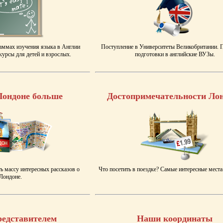
аммах изучения языка в Англии
Поступление в Университеты Великобритании.
урсы для детей и взрослых.
подготовки в английские ВУЗы.
Лондоне больше
Достопримечательности Ло
ь массу интересных рассказов о
Что посетить в поездке? Самые интересные места
Лондоне.
редставителем
Наши координаты