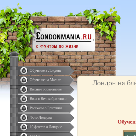
Обучение в Лондоне
Обучение на Мальте
Лондон на бл
Высшее образование
Виза в Великобританию
Рассказы о Британии
Фото Лондона
Обучен
10 фактов о Лондоне