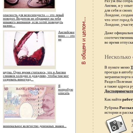
Раз уж Вы собра
Англии, и у опы
для себя и свои
Лондоне, создан
опасность для велосипедиста — это левый
поворот. Водители не обращают на тебя
что этот город 
никакого внимания, если хотят повернуть
Лондоне, участв
налево...
Английское
Даже официальн
вино — это
соотечественник
не
во время отпуска
Несколько 
В пункте меню
Т
проезда в автобу
шутка. Одно время считалось, что в Англии
слишком холодно и дождливо, чтобы там мог
загранпаспорта и
созревать виноград...
Раздел Полезная
Я
а также адреса р
попробую
Достопримечат
описать
Как найти
работ
Рубрика
Расска
истории и расск
минимальное количество денежных знаков...