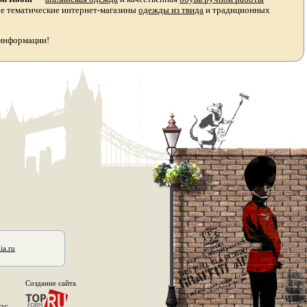
ые тематические интернет-магазины
одежды из твида
и традиционных
 информации!
ia.ru
Создание сайта