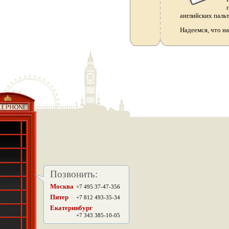
английских паль
Надеемся, что н
Позвонить:
Москва
+7 495 37-47-356
.
Питер
+7 812 493-35-34
Екатеринбург
+7 343 385-10-05