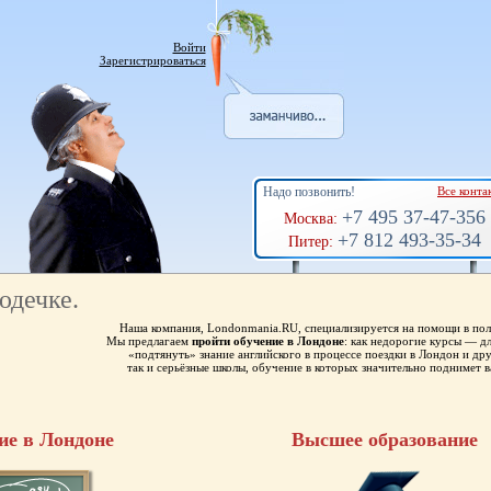
Войти
Зарегистрироваться
Надо позвонить!
Все конта
+7 495 37-47-356
Москва:
+7 812 493-35-34
Питер:
юдечке.
Наша компания, Londonmania.RU, специализируется на помощи в пол
Мы предлагаем
пройти обучение в Лондоне
: как недорогие курсы — 
«подтянуть» знание английского в процессе поездки в Лондон и др
так и серьёзные школы, обучение в которых значительно поднимет в
ие в Лондоне
Высшее образование