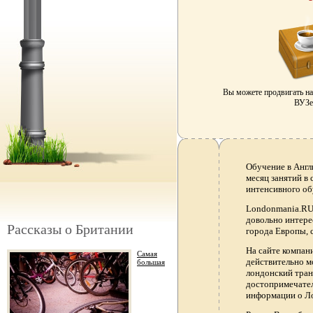
Вы можете продвигать н
ВУЗе 
Обучение в Англ
месяц занятий в
интенсивного об
Londonmania.RU 
довольно интере
Рассказы о Британии
города Европы, 
На сайте компа
Самая
действительно м
большая
лондонский тран
достопримечател
информации о Ло