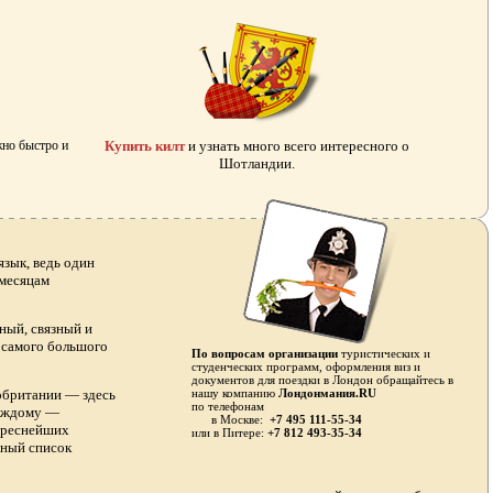
жно быстро и
Купить килт
и узнать много всего интересного о
Шотландии.
зык, ведь один
 месяцам
ный, связный и
я самого большого
По вопросам организации
туристических и
студенческих программ, оформления виз и
документов для поездки в Лондон обращайтесь в
обритании — здесь
нашу компанию
Лондонмания.RU
по телефонам
каждому —
в Москве:
+7 495 111-55-34
тереснейших
или в
Питере:
+7 812 493-35-34
лный список