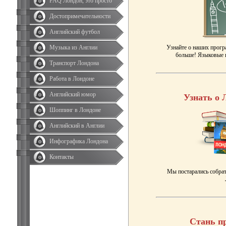
FAQ Лондон, это просто
Достопримечательности
Английский футбол
Музыка из Англии
Узнайте о наших прогр
больше! Языковые к
Транспорт Лондона
Работа в Лондоне
Английский юмор
Узнать о 
Шоппинг в Лондоне
Английский в Англии
Инфографика Лондона
Контакты
Мы постарались собрат
Стань п