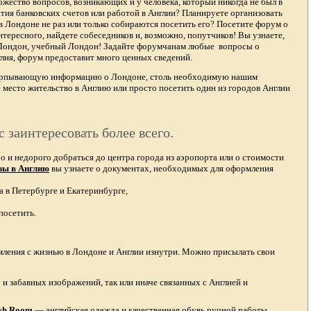
жество вопросов, возникающих и у человека, который никогда не был в
тия банковских счетов или работой в Англии? Планируете организовать
в Лондоне не раз или только собираются посетить его? Посетите форум о
тересного, найдете собеседников и, возможно, попутчиков! Вы узнаете,
 Лондон, учебный Лондон! Задайте форумчанам любые вопросы о
лия, форум предоставит много ценных сведений.
счерпывающую информацию о Лондоне, столь необходимую нашим
 место жительство в Англию или просто посетить один из городов Англии
с заинтересовать более всего.
и недорого добраться до центра города из аэропорта или о стоимости
зы в Англию
вы узнаете о документах, необходимых для оформления
а в Петербурге и Екатеринбурге,
посетить.
омления с жизнью в Лондоне и Англии изнутри. Можно присылать свои
и забавных изображений, так или иначе связанных с Англией и
ish Room
—
английская одежда
и качественная
обувь ручной работы