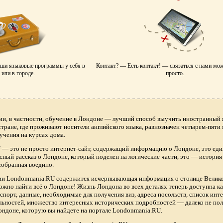
аши языковые программы у себя в
Контакт? — Есть контакт! — связаться с нами мо
или в городе.
просто.
ии, в частности, обучение в Лондоне — лучший способ выучить иностранный я
 стране, где проживают носители английского языка, равнозначен четырем-пяти
учения на курсах дома.
— это не просто интернет-сайт, содержащий информацию о Лондоне, это еди
сный рассказ о Лондоне, который поделен на логические части, это — истори
собранная воедино.
нии Londonmania.RU содержится исчерпывающая информация о столице Велик
ожно найти всё о Лондоне! Жизнь Лондона во всех деталях теперь доступна 
спорт, данные, необходимые для получения виз, адреса посольств, список ин
ьностей, множество интересных исторических подробностей — далеко не по
ндоне, которую вы найдете на портале Londonmania.RU.