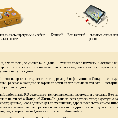
аши языковые программы у себя в
Контакт? — Есть контакт! — связаться с нами мо
или в городе.
просто.
ии, в частности, обучение в Лондоне — лучший способ выучить иностранный я
 стране, где проживают носители английского языка, равнозначен четырем-пяти
учения на курсах дома.
— это не просто интернет-сайт, содержащий информацию о Лондоне, это еди
сный рассказ о Лондоне, который поделен на логические части, это — истори
собранная воедино.
нии Londonmania.RU содержится исчерпывающая информация о столице Велик
ожно найти всё о Лондоне! Жизнь Лондона во всех деталях теперь доступна 
спорт, данные, необходимые для получения виз, адреса посольств, список ин
ьностей, множество интересных исторических подробностей — далеко не по
ндоне, которую вы найдете на портале Londonmania.RU.