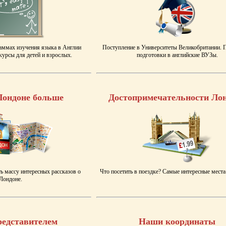
аммах изучения языка в Англии
Поступление в Университеты Великобритании.
урсы для детей и взрослых.
подготовки в английские ВУЗы.
Лондоне больше
Достопримечательности Ло
ь массу интересных рассказов о
Что посетить в поездке? Самые интересные места
Лондоне.
редставителем
Наши координаты