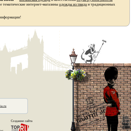
ые тематические интернет-магазины
одежды из твида
и традиционных
 информации!
ia.ru
Создание сайта