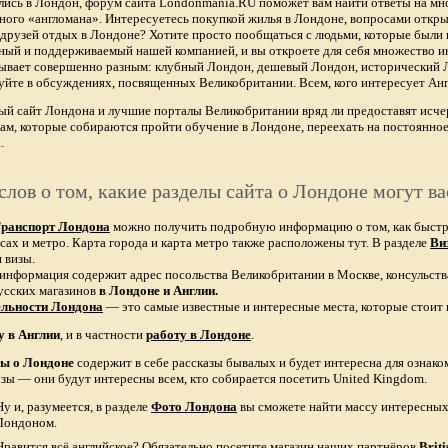
лись в Лондон, форум сайта Londonmania.RU поможет вам найти ответы на мно
тного «англомана». Интересуетесь покупкой жилья в Лондоне, вопросами откры
х друзей отдых в Лондоне? Хотите просто пообщаться с людьми, которые были 
ный и поддерживаемый нашей компанией, и вы откроете для себя множество ин
бывает совершенно разным: клубный Лондон, дешевый Лондон, исторический
уйте в обсуждениях, посвященных Великобритании. Всем, кого интересует Анг
ый сайт Лондона и лучшие порталы Великобритании вряд ли предоставят и
ам, которые собираются пройти обучение в Лондоне, переехать на постоянное
.
слов о том, какие разделы сайта о Лондоне могут ва
ранспорт Лондона
можно получить подробную информацию о том, как быстро 
сах и метро. Карта города и карта метро также расположены тут. В разделе
Ви
 визы.
 информация содержит адрес посольства Великобритании в Москве, консульств
усских магазинов
в Лондоне и Англии.
ельности Лондона
— это самые известные и интересные места, которые стоит 
у в Англии
, и в частности
работу в Лондоне
.
зы о Лондоне
содержит в себе рассказы бывалых и будет интересна для ознак
азы — они будут интересны всем, кто собирается посетить United Kingdom.
Ну и, разумеется, в разделе
Фото Лондона
вы сможете найти массу интересных 
Лондоном.
Нравится всё английское? Обязательно посетите магазин наших партнёров
Brit