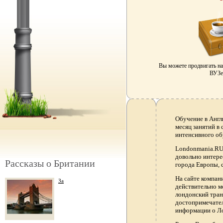
Вы можете продвигать н
ВУЗе 
Обучение в Англ
месяц занятий в
интенсивного об
Londonmania.RU 
довольно интере
Рассказы о Британии
города Европы, 
На сайте компа
За
действительно м
лондонский тран
достопримечател
информации о Ло