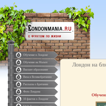
Обучение в Лондоне
Обучение на Мальте
Лондон на бл
Высшее образование
Виза в Великобританию
Рассказы о Британии
Фото Лондона
Обучен
10 фактов о Лондоне