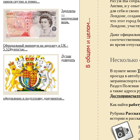
Раз уж Вы собра
окном скучно и темно...
Англии, и у опы
для себя и свои
Зарплаты
—
Лондоне, создан
интересная
что этот город 
вещь.
Лондоне, участв
Даже официальн
соотечественник
во время отпуска
Официальный минимум на зарплату в UK -
5.52фунта/час...
Лучше
Несколько 
доверить
В пункте меню
Т
проезда в автобу
загранпаспорта и
Раздел Полезная
а также адреса р
Достопримечат
оформление и подготовку документов...
Как найти
работ
Рубрика
Расска
истории и расск