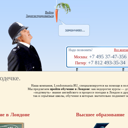
Войти
Зарегистрироваться
Надо позвонить!
Все конта
+7 495 37-47-356
Москва:
+7 812 493-35-34
Питер:
юдечке.
Наша компания, Londonmania.RU, специализируется на помощи в пол
Мы предлагаем
пройти обучение в Лондоне
: как недорогие курсы — 
«подтянуть» знание английского в процессе поездки в Лондон и др
так и серьёзные школы, обучение в которых значительно поднимет в
ие в Лондоне
Высшее образование