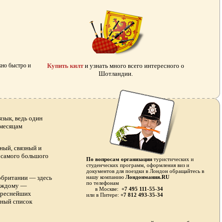
жно быстро и
Купить килт
и узнать много всего интересного о
Шотландии.
зык, ведь один
 месяцам
ный, связный и
я самого большого
По вопросам организации
туристических и
студенческих программ, оформления виз и
документов для поездки в Лондон обращайтесь в
обритании — здесь
нашу компанию
Лондонмания.RU
по телефонам
каждому —
в Москве:
+7 495 111-55-34
тереснейших
или в
Питере:
+7 812 493-35-34
лный список