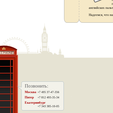
английских паль
Надеемся, что н
Позвонить:
Москва
+7 495 37-47-356
.
Питер
+7 812 493-35-34
Екатеринбург
+7 343 385-10-05