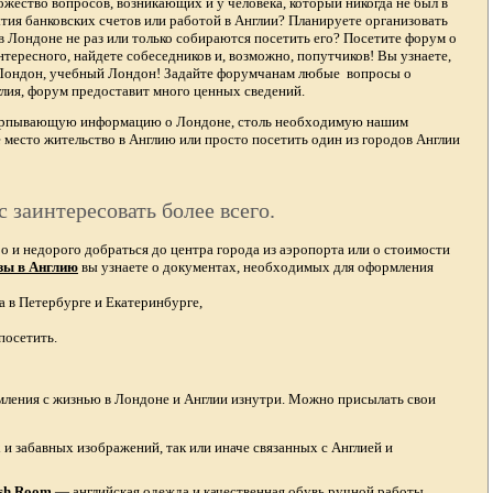
жество вопросов, возникающих и у человека, который никогда не был в
тия банковских счетов или работой в Англии? Планируете организовать
в Лондоне не раз или только собираются посетить его? Посетите форум о
тересного, найдете собеседников и, возможно, попутчиков! Вы узнаете,
 Лондон, учебный Лондон! Задайте форумчанам любые вопросы о
лия, форум предоставит много ценных сведений.
счерпывающую информацию о Лондоне, столь необходимую нашим
 место жительство в Англию или просто посетить один из городов Англии
с заинтересовать более всего.
и недорого добраться до центра города из аэропорта или о стоимости
зы в Англию
вы узнаете о документах, необходимых для оформления
а в Петербурге и Екатеринбурге,
посетить.
омления с жизнью в Лондоне и Англии изнутри. Можно присылать свои
и забавных изображений, так или иначе связанных с Англией и
ish Room
—
английская одежда
и качественная
обувь ручной работы