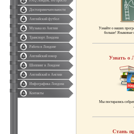
FAQ Лондон, это просто
Достопримечательности
Английский футбол
Музыка из Англии
Узнайте о наших прогр
больше! Языковые к
Транспорт Лондона
Работа в Лондоне
Английский юмор
Узнать о 
Шоппинг в Лондоне
Английский в Англии
Инфографика Лондона
Контакты
Мы постарались собрат
Стань п