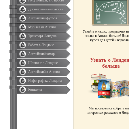
FAQ Лондон, это просто
Достопримечательности
Английский футбол
Музыка из Англии
Узнайте о наших программах и
языка в Англии больше! Язы
Транспорт Лондона
курсы для детей и взрослы
Работа в Лондоне
Английский юмор
Узнать о Лондон
Шоппинг в Лондоне
больше
Английский в Англии
Инфографика Лондона
Контакты
Мы постарались собрать ма
интересных рассказов о Лонд