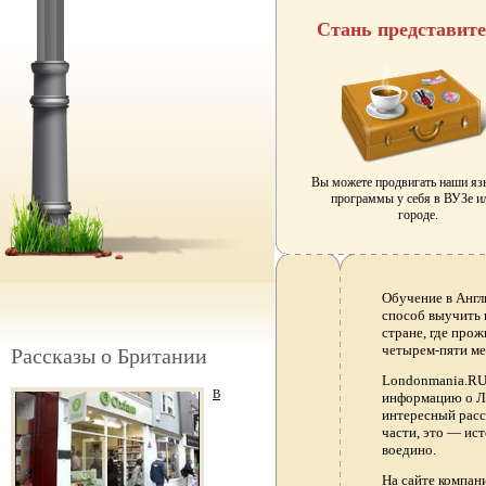
Стань представит
Вы можете продвигать наши я
программы у себя в ВУЗе и
городе.
Обучение в Англ
способ выучить 
стране, где прож
четырем-пяти ме
Рассказы о Британии
Londonmania.RU 
В
информацию о Ло
интересный расс
части, это — ис
воедино.
На сайте компа