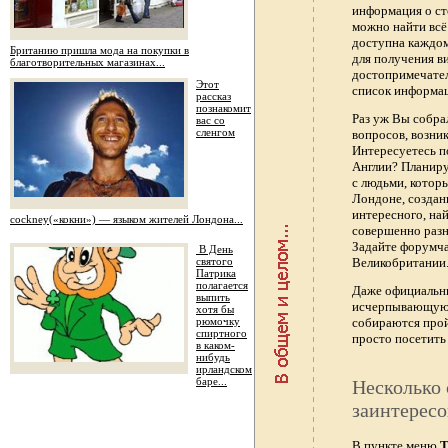
информация о ст
можно найти всё
доступна каждо
Британию пришла мода на покупки в
для получения в
благотворительных магазинах...
достопримечател
Этот
список информац
рассказ
познакомит
Раз уж Вы собра
вас со
сленгом
вопросов, возник
Интересуетесь п
Англии? Планиру
с людьми, котор
Лондоне, создан
интересного, най
сockney(«кокни») — языком жителей Лондона...
совершенно раз
Задайте форумч
В День
святого
Великобритании.
Патрика
полагается
Даже официальны
выпить
исчерпывающую 
хотя бы
рюмочку
собираются прой
спиртного
просто посетить 
в каком-
нибудь
ирландском
баре...
Несколько 
заинтересо
В пункте меню
Т