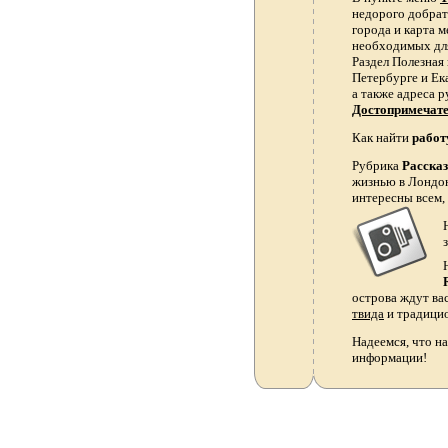
недорого добрать
города и карта 
необходимых для
Раздел Полезная
Петербурге и Ек
а также адреса р
Достопримечат
Как найти
работ
Рубрика
Расска
жизнью в Лондон
интересны всем,
острова ждут ва
твида
и традици
Надеемся, что на
информации!