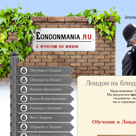
Зареги
Обучение в Лондоне
Обучение на Мальте
Лондон на блюд
Высшее образование
Наша компания, 
Мы предлагаем
про
«подтянуть» зн
Виза в Великобританию
так и серьёзны
Рассказы о Британии
Фото Лондона
Обучение в Лонд
10 фактов о Лондоне