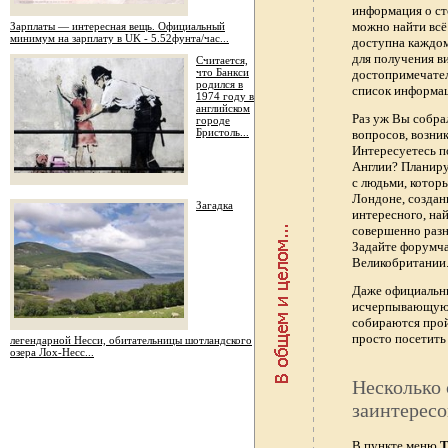
информация о ст
можно найти всё
Зарплаты — интересная вещь. Официальный
минимум на зарплату в UK - 5.52фунта/час...
доступна каждо
для получения в
Считается,
что Банкси
достопримечател
родился в
список информац
1974 году в
английском
Раз уж Вы собра
городе
Бристоль...
вопросов, возник
Интересуетесь п
Англии? Планиру
с людьми, котор
Лондоне, создан
Загадка
интересного, най
совершенно раз
Задайте форумч
Великобритании.
Даже официальны
исчерпывающую 
собираются прой
просто посетить 
легендарной Несси, обитательницы шотландского
озера Лох-Несс...
Несколько 
заинтересо
В пункте меню
Т