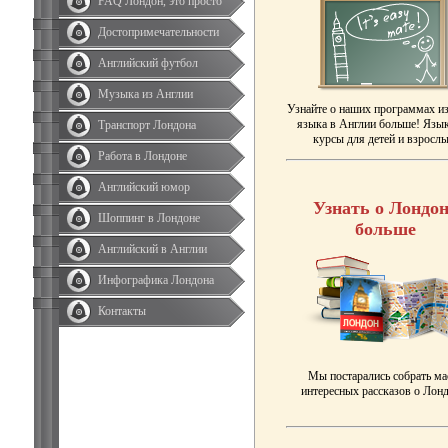
FAQ Лондон, это просто
Достопримечательности
Английский футбол
Музыка из Англии
Узнайте о наших программах и
языка в Англии больше! Язы
Транспорт Лондона
курсы для детей и взрослы
Работа в Лондоне
Английский юмор
Узнать о Лондон
Шоппинг в Лондоне
больше
Английский в Англии
Инфографика Лондона
Контакты
Мы постарались собрать ма
интересных рассказов о Лонд