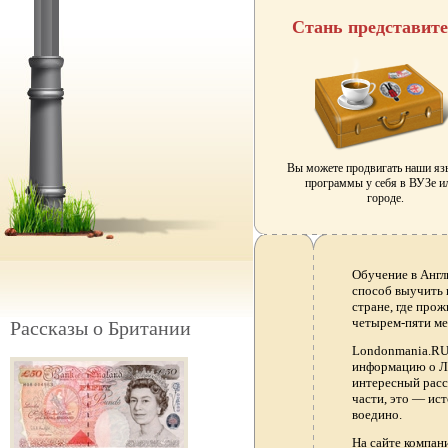
Стань представит
Вы можете продвигать наши я
программы у себя в ВУЗе и
городе.
Обучение в Англ
способ выучить 
стране, где прож
четырем-пяти ме
Рассказы о Британии
Londonmania.RU 
информацию о Ло
интересный расс
части, это — ис
воедино.
На сайте компа