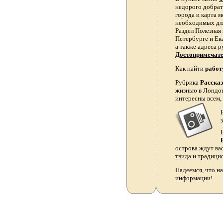
недорого добрать
города и карта 
необходимых для
Раздел Полезная
Петербурге и Ек
а также адреса р
Достопримечат
Как найти
работ
Рубрика
Расска
жизнью в Лондон
интересны всем,
острова ждут ва
твида
и традици
Надеемся, что на
информации!