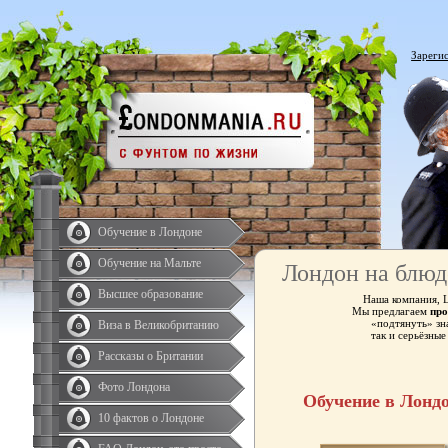
Зареги
Обучение в Лондоне
Обучение на Мальте
Лондон на блюд
Высшее образование
Наша компания, 
Мы предлагаем
про
«подтянуть» зн
Виза в Великобританию
так и серьёзны
Рассказы о Британии
Фото Лондона
Обучение в Лонд
10 фактов о Лондоне