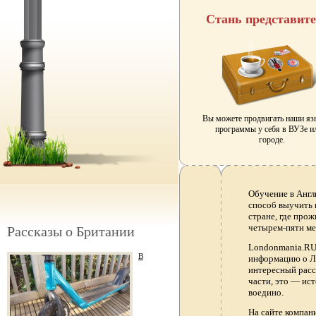
Стань представит
Вы можете продвигать наши я
программы у себя в ВУЗе и
городе.
Обучение в Англ
способ выучить 
стране, где прож
четырем-пяти ме
Рассказы о Британии
Londonmania.RU 
В
информацию о Ло
интересный расс
части, это — ис
воедино.
На сайте компа