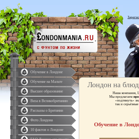
Зареги
Обучение в Лондоне
Обучение на Мальте
Лондон на блюд
Высшее образование
Наша компания, 
Мы предлагаем
про
«подтянуть» зн
Виза в Великобританию
так и серьёзны
Рассказы о Британии
Фото Лондона
Обучение в Лонд
10 фактов о Лондоне