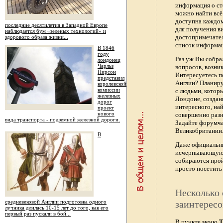
информация о ст
можно найти всё
доступна каждо
последние десятилетия в Западной Европе
для получения в
наблюдается бум «зеленых технологий» и
достопримечател
здорового образа жизни...
список информац
В 1846
году
Раз уж Вы собра
лондонец
Чарльз
вопросов, возник
Пирсон
Интересуетесь п
представил
Англии? Планиру
королевской
комиссии
с людьми, котор
железных
Лондоне, создан
дорог
интересного, най
проект
нового
совершенно раз
вида транспорта - подземной железной дороги.
Задайте форумч
Великобритании.
В
Даже официальны
исчерпывающую 
собираются прой
просто посетить 
Несколько 
средневековой Англии подготовка одного
заинтересо
лучника длилась 10-15 лет до того, как его
первый раз пускали в бой...
В пункте меню
Т