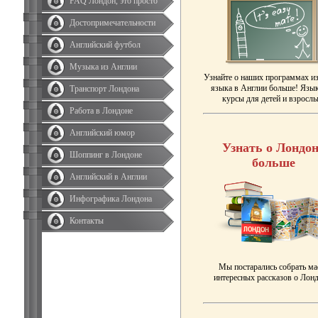
FAQ Лондон, это просто
Достопримечательности
Английский футбол
Музыка из Англии
Узнайте о наших программах и
языка в Англии больше! Язы
Транспорт Лондона
курсы для детей и взрослы
Работа в Лондоне
Английский юмор
Узнать о Лондон
Шоппинг в Лондоне
больше
Английский в Англии
Инфографика Лондона
Контакты
Мы постарались собрать ма
интересных рассказов о Лонд