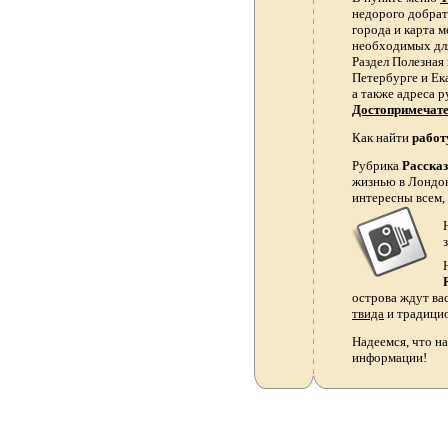
недорого добрать
города и карта 
необходимых для
Раздел Полезная
Петербурге и Ек
а также адреса р
Достопримечат
Как найти
работ
Рубрика
Расска
жизнью в Лондон
интересны всем,
острова ждут ва
твида
и традици
Надеемся, что на
информации!