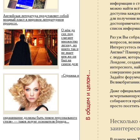
информация о ст
можно найти всё
доступна каждо
Английская литература представляет собой
для получения в
мощный пласт в мировом литературном
достопримечател
процессе.
список информац
О нём до
сих пор
Раз уж Вы собра
слагают
множество
вопросов, возник
легенд, но
Интересуетесь п
никто так и
Англии? Планиру
не знает
кем же он
с людьми, котор
был на
Лондоне, создан
самом деле
интересного, най
совершенно раз
«Стрижка и
Задайте форумч
Великобритании.
Даже официальны
исчерпывающую 
собираются прой
просто посетить 
окрашивание должны быть пиком персонального
Несколько 
стиля» — таков лозунг основателя бренда...
заинтересо
В пункте меню
Т