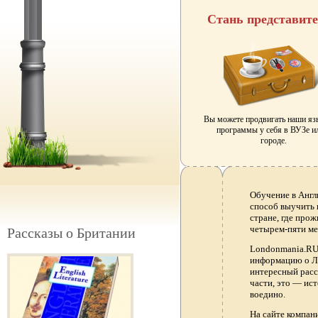
Стань представит
Вы можете продвигать наши я
программы у себя в ВУЗе и
городе.
Обучение в Англ
способ выучить 
стране, где прож
четырем-пяти ме
Рассказы о Британии
Londonmania.RU 
информацию о Ло
интересный расс
части, это — ис
воедино.
На сайте компа