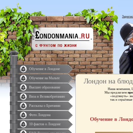
Зареги
Обучение в Лондоне
Обучение на Мальте
Лондон на блюд
Высшее образование
Наша компания, 
Мы предлагаем
про
«подтянуть» зн
Виза в Великобританию
так и серьёзны
Рассказы о Британии
Фото Лондона
Обучение в Лонд
10 фактов о Лондоне