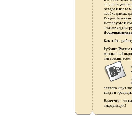
недорого добрать
города и карта 
необходимых для
Раздел Полезная
Петербурге и Ек
а также адреса р
Достопримечат
Как найти
работ
Рубрика
Расска
жизнью в Лондон
интересны всем,
острова ждут ва
твида
и традици
Надеемся, что на
информации!