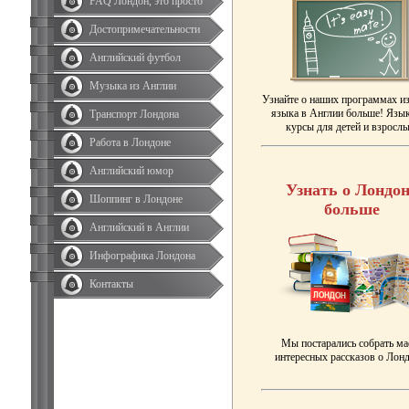
FAQ Лондон, это просто
Достопримечательности
Английский футбол
Музыка из Англии
Узнайте о наших программах и
языка в Англии больше! Язы
Транспорт Лондона
курсы для детей и взрослы
Работа в Лондоне
Английский юмор
Узнать о Лондон
Шоппинг в Лондоне
больше
Английский в Англии
Инфографика Лондона
Контакты
Мы постарались собрать ма
интересных рассказов о Лонд