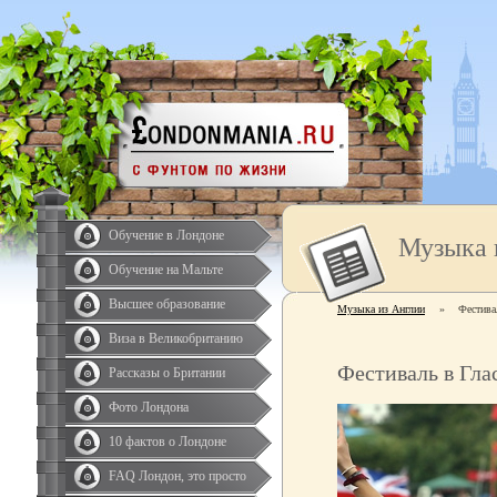
Обучение в Лондоне
Музыка 
Обучение на Мальте
Высшее образование
Музыка из Англии
»
Фестива
Виза в Великобританию
Фестиваль в Гла
Рассказы о Британии
Фото Лондона
10 фактов о Лондоне
FAQ Лондон, это просто