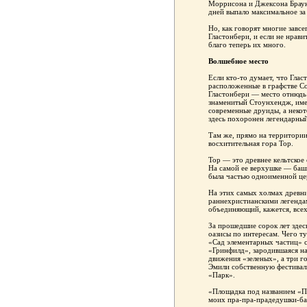
Моррисона и Джексона Брауна
дней выпало максимальное за
Но, как говорят многие завс
Гластонбери, и если не нрави
благо теперь их много.
Волшебное место
Если кто-то думает, что Гла
расположенные в графстве Со
Гластонбери — место отнюдь 
знаменитый Стоунхендж, име
современные друиды, а некот
здесь похоронен легендарный
Там же, прямо на территории
восхитительная гора Тор.
Тор — это древнее кельтское
На самой ее верхушке — башн
была частью одноименной це
На этих самых холмах древни
раннехристианскими легенда
объединяющий, кажется, всех
За прошедшие сорок лет здес
оазисы по интересам. Чего т
«Сад элементарных частиц» с
«Гринфилд», зародившаяся на
движения «зеленых», а три г
Эмили собственную фестивал
«Парк».
«Площадка под названием «Па
моих пра-пра-прадедушки-ба