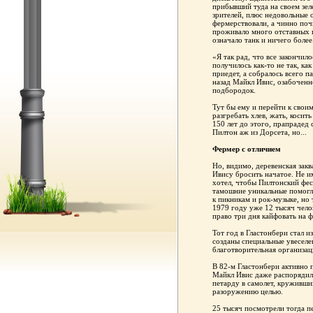
прибывший туда на своем зел
зрителей, плюс недовольные 
фермерствовали, а чинно почи
проживало много отставных 
означало танк и ничего более
«Я так рад, что все закончило
получилось как-то не так, как
приедет, а собралось всего па
назад Майкл Ивис, озабочен
подбородок.
Тут бы ему и перейти к свои
разгребать хлев, жать, косить
150 лет до этого, прапрадед 
Пилтон аж из Дорсета, но...
Фермер с отличием
Но, видимо, деревенская закв
Ивису бросить начатое. Не и
хотел, чтобы Пилтонский фест
тамошние уникальные помогл
к пикникам и рок-музыке, но т
1979 году уже 12 тысяч челов
право три дня кайфовать на ф
Тот год в Гластонбери стал и
созданы специальные увеселен
благотворительная организаци
В 82-м Гластонбери активно 
Майкл Ивис даже распорядилс
петарду в самолет, круживши
разоружению целью.
25 тысяч посмотрели тогда п