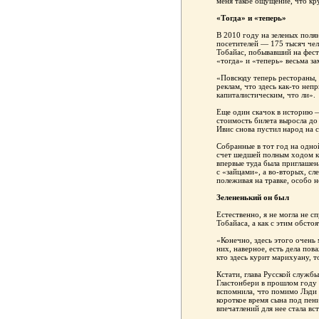
меня такое ощущение, что кр
«Тогда» и «теперь»
В 2010 году на зеленых поля
посетителей — 175 тысяч чело
Тобайас, побывавший на фести
«тогда» и «теперь» весьма за
«Повсюду теперь рестораны, 
реклам, что здесь как-то неп
капиталистическим, что ли».
Еще один скачок в историю — 
стоимость билета выросла до
Ивис снова пустил народ на 
Собранные в тот год на одно
счет шедшей полным ходом к
впервые туда была приглашен
с «зайцами», а во-вторых, сл
полеживая на травке, особо н
Зелененький он был
Естественно, я не могла не с
Тобайаса, а как с этим обсто
«Конечно, здесь этого очень 
них, наверное, есть дела пов
кто здесь курит марихуану, т
Кстати, глава Русской служб
Гластонбери в прошлом году 
вспомнила, что помимо Лэди 
короткое время сына под пен
впечатлений для нее стала вс