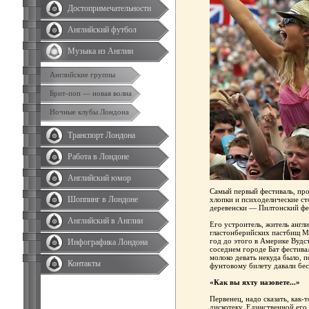
Достопримечательности
Английский футбол
Музыка из Англии
Английские группы
Брит-поп — новая волна
Ночные клубы Лондона
Транспорт Лондона
Работа в Лондоне
Английский юмор
Самый первый фестиваль, пр
Шоппинг в Лондоне
хлопки и психоделические сто
деревенски — Пилтонский фе
Английский в Англии
Его устроитель, житель англ
гластонберийских пастбищ М
год до этого в Америке Вудс
Инфографика Лондона
соседнем городе Бат фестивал
молоко девать некуда было, 
Контакты
фунтовому билету давали бес
«Как вы яхту назовете...»
Первенец, надо сказать, как-
дискотеку. Единственной его