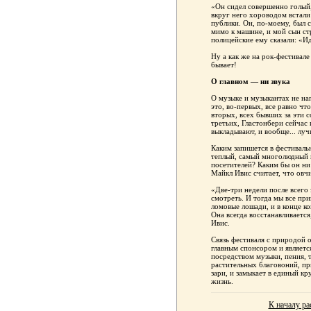
«Он сидел совершенно голый, 
вкруг него хороводом встали
публики. Он, по-моему, был
мимо к машине, и мой сын ст
полицейские ему сказали: «Ид
Ну а как же на рок-фестивале
бывает!
О главном — ни звука
О музыке и музыкантах не нап
это, во-первых, все равно чт
вторых, всех бывших за эти с
третьих, Гластонбери сейчас
выкладывают, и вообще... луч
Каким запишется в фестиваль
теплый, самый многолюдный 
посетителей? Каким бы он ни 
Майкл Ивис считает, что овчи
«Две-три недели после всего
смотреть. И тогда мы все при
ломовые лошади, и в конце к
Она всегда восстанавливается
Ивис.
Связь фестиваля с природой о
главным спонсором и являетс
посредством музыки, пения, т
растительных благовоний, пр
зари, и замыкает в единый к
жизнь.
К началу ра