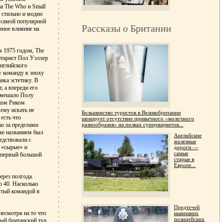
на The Who и Small
 стильно и модно
и самой популярной
Рассказы о Британии
мное влияние на
я 1975 годом, The
гитарист Пол Уэллер
нглийского
у команду в эпоху
нка эстетику. В
, а впереди его
помешало Полу
иком Риком
ему искать не
Большинство туристов в Великобритании
 есть что
шокирует отсутствие привычного «молочного
разнообразия» на полках супермаркетов...
ко за пределами
 же названием был
Английские
едствовали с
железные
 «сырые» и
дороги —
самые
в первый большой
старые в
Европе...
ерез полгода.
 40. Насколько
ятый командой в
Предтечей
несмотря на то что
нынешних
полицейских
ый британский тур,