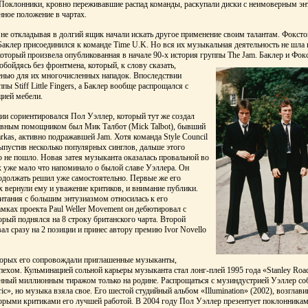
 Поклонники, кровно переживавшие распад команды, раскупали диски с неимоверным эн
нное положение в чартах.
не откладывая в долгий ящик начали искать другое применение своим талантам. Фоксто
 Баклер присоединился к команде Time U.K. Но вся их музыкальная деятельность не шла 
который произвела опубликованная в начале 90-х история группы The Jam. Баклер и Фокс
 обойдясь без фронтмена, который, к слову сказать,
нью для их многочисленных нападок. Впоследствии
пы Stiff Little Fingers, а Баклер вообще распрощался с
цией мебели.
ции сориентировался Пол Уэллер, который тут же создал
главным помощником был Мик Талбот (Mick Talbot), бывший
rkas, активно подражавшей Jam. Хотя команда Style Council
выпустив несколько популярных синглов, дальше этого
о не пошло. Новая затея музыканта оказалась провальной во
-х уже мало что напоминало о былой славе Уэллера. Он
продолжать решил уже самостоятельно. Первые же его
х вернули ему и уважение критиков, и внимание публики.
итания с большим энтузиазмом относилась к его
амках проекта Paul Weller Movement он дебютировал с
орый поднялся на 8 строку британского чарта. Второй
ал сразу на 2 позиции и принес автору премию Ivor Novello
оторых его сопровождали приглашенные музыканты,
ехом. Кульминацией сольной карьеры музыканта стал лонг-плей 1995 года «Stanley Road
енный миллионным тиражом только на родине. Распрощаться с музиндустрией Уэллер со
tric», но музыка взяла свое. Его шестой студийный альбом «Illumination» (2002), возгла
торыми критиками его лучшей работой. В 2004 году Пол Уэллер презентует поклонника