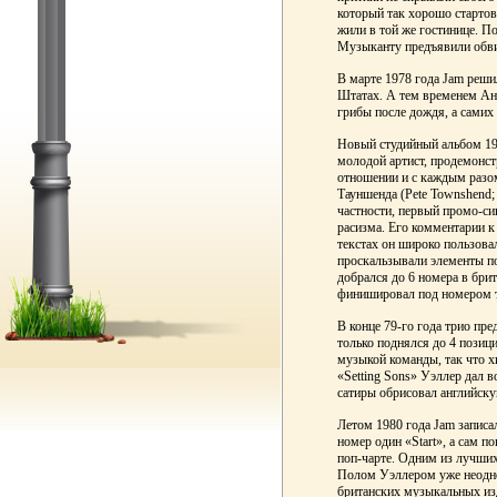
который так хорошо стартов
жили в той же гостинице. П
Музыканту предъявили обвин
В марте 1978 года Jam решил
Штатах. А тем временем Ан
грибы после дождя, а самих
Новый студийный альбом 197
молодой артист, продемонст
отношении и с каждым разом
Тауншенда (Pete Townshend;
частности, первый промо-син
расизма. Его комментарии к
текстах он широко пользов
проскальзывали элементы по
добрался до 6 номера в брит
финишировал под номером 
В конце 79-го года трио пр
только поднялся до 4 позиц
музыкой команды, так что х
«Setting Sons» Уэллер дал 
сатиры обрисовал английск
Летом 1980 года Jam записа
номер один «Start», а сам 
поп-чарте. Одним из лучших
Полом Уэллером уже неоднок
британских музыкальных из