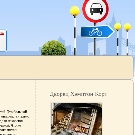
кты
Дворец Хэмптон Корт
стей. Это большой
е они действительно
с для покорения
ушной. Что не
вокалиста и
им успехом