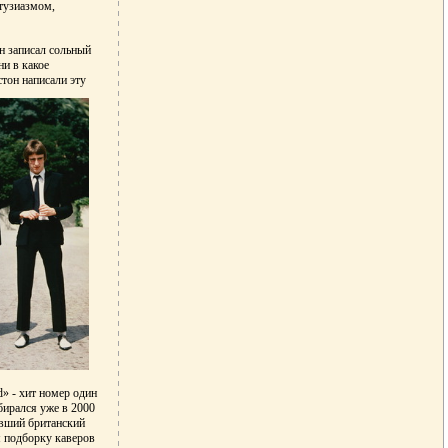
тузиазмом,
н записал сольный
ни в какое
тон написали эту
» - хит номер один
бирался уже в 2000
вивший британский
м подборку каверов