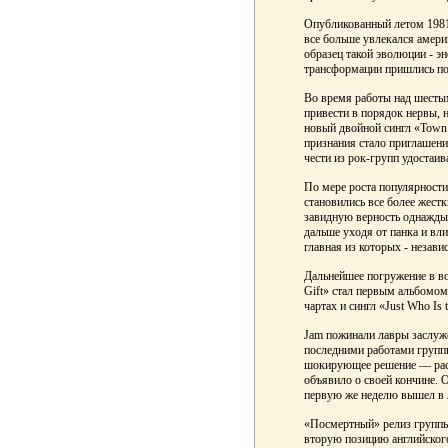
Опубликованный летом 1981 
все больше увлекался амер
образец такой эволюции - э
трансформации пришлись пок
Во время работы над шесты
привести в порядок нервы, 
новый двойной сингл «Town 
признания стало приглашени
чести из рок-групп удостаива
По мере роста популярности
становились все более жест
завидную верность однажды 
дальше уходя от панка и вл
главная из которых - незави
Дальнейшее погружение в в
Gift» стал первым альбомом
чартах и сингл «Just Who Is 
Jam пожинали лавры заслуже
последними работами группы
шокирующее решение — распу
объявило о своей кончине. 
первую же неделю вышел в 
«Посмертный» релиз группы
вторую позицию английского 