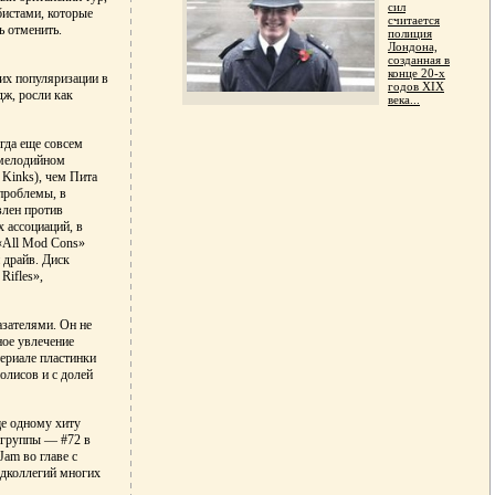
сил
бистами, которые
считается
ь отменить.
полиция
Лондона,
созданная в
конце 20-х
 их популяризации в
годов XIX
ж, росли как
века...
гда еще совсем
 мелодийном
 Kinks), чем Пита
 проблемы, в
влен против
 ассоциаций, в
«All Mod Cons»
 драйв. Диск
Rifles»,
азателями. Он не
ное увлечение
териале пластинки
олисов и с долей
ще одному хиту
е группы — #72 в
Jam во главе с
едколлегий многих