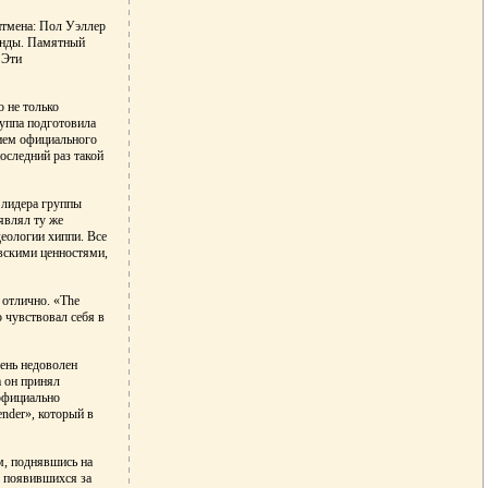
нтмена: Пол Уэллер
анды. Памятный
 Эти
 не только
руппа подготовила
нием официального
оследний раз такой
 лидера группы
являл ту же
еологии хиппи. Все
овскими ценностями,
 отлично. «The
 чувствовал себя в
ень недоволен
а он принял
 официально
nder», который в
м, поднявшись на
, появившихся за