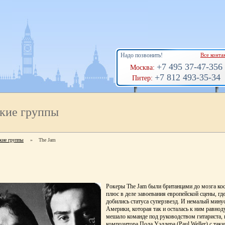
Надо позвонить!
Все конта
+7 495 37-47-356
Москва:
+7 812 493-35-34
Питер:
кие группы
кие группы
»
The Jam
Рокеры The Jam были британцами до мозга ко
плюс в деле завоевания европейской сцены, гд
добились статуса суперзвезд. И немалый мину
Америки, которая так и осталась к ним равнод
мешало команде под руководством гитариста, 
композитора Пола Уэллера (Paul Weller) с так