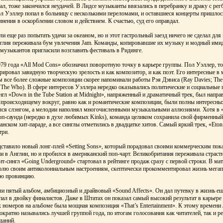
ал, тоже закончился неудачей. В Лидсе музыканты ввязались в перебранку и драку с рег
ол Уэллер попал в больницу с несколькими переломами, и оставшиеся концерты пришлос
ения в оскорблении словом и действием. К счастью, суд его оправдал.
и еще раз попытать удачи за океаном, но и этот гастрольный заезд ничего не сделал для
глия переживала бум увлечения Jam. Команды, копировавшие их музыку и модный имид
 музыкантов пригласили возглавить фестиваль в Ридинге.
9 года «All Mod Cons» обозначил поворотную точку в карьере группы. Пол Уэллер, то
рировал завидную творческую зрелость и как композитор, и как поэт. Его интересные в
 все более сложные композиции скорее напоминали работы Рэя Дэвиса (Ray Davies; The
 The Who). В сфере интересов Уэллера нередко оказывались политические и социальные
гл «Down in the Tube Station at Midnight», напряженный и драматичный трек, был напра
 происходящему вокруг, равно как и романтические композиции, были полны интересных
ался слэнгом, а мелодии наполнял многочисленными музыкальными аллюзиями. Хотя в 
п-саунда (нередко в духе любимых Kinks), команда целиком сохранила свой фирменный
анском хит-параде, а все синглы отметились в двадцатке хитов. Самый яркий трек, «Eton 
три.
едставило новый лонг-плей «Setting Sons», который порадовал своими коммерческим пок
ии в Англии, но и пробился в американский поп-чарт. Великобритания переживала страст
ит-сингл «Going Underground» стартовал в рейтинге продаж сразу с первой строки. В ма
волю своим антиколониальным настроениям, скептически прокомментировал жизнь мегап
ую провинцию.
ли пятый альбом, амбициозный и драйвовый «Sound Affects». Он дал путевку в жизнь е
попал в двойку финалистов. Даже в Штатах он показал самый высокий результат в карьер
 номеров на альбоме была мощная композиция «That’s Entertainment». К этому времени 
ратно назывались лучшей группой года, по итогам голосования как читателей, так и р
даний.