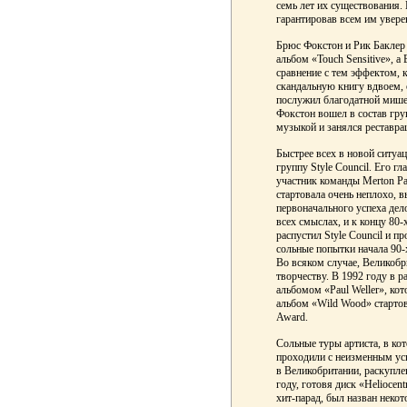
семь лет их существования.
гарантировав всем им увере
Брюс Фокстон и Рик Баклер 
альбом «Touch Sensitive», а
сравнение с тем эффектом, 
скандальную книгу вдво
ем,
послужил благодатной мише
Фокстон вошел в состав груп
музыкой и занялся реставра
Быстрее всех в новой ситуа
группу Style Council. Его 
участник команды Merton Pa
стартовала очень неплохо, 
первоначального успеха дел
всех смыслах, и к концу 80
распустил Style Council и 
сольные попытки начала 90-
Во всяком случае, Великобр
творчеству. В 1992 году в р
альбомом «Paul Weller», кот
альбом «Wild Wood» стартов
Award.
Сольные туры артиста, в к
проходили с неизменным усп
в Великобритании, раскупл
году, готовя диск «Heliocen
хит-парад, был назван неко