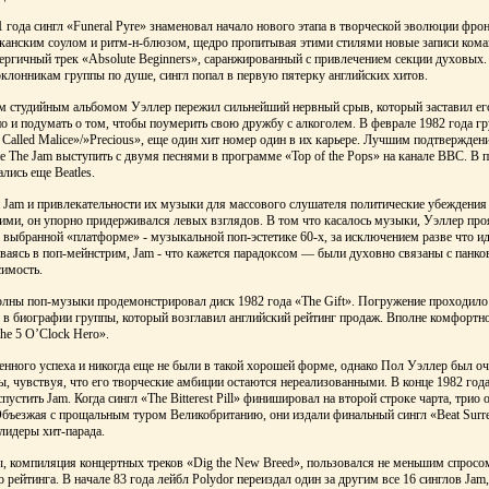
года сингл «Funeral Pyre» знаменовал начало нового этапа в творческой эволюции фро
иканским соулом и ритм-н-блюзом, щедро пропитывая этими стилями новые записи ком
нергичный трек «Absolute Beginners», саранжированный с привлечением секции духовых.
лонникам группы по душе, сингл попал в первую пятерку английских хитов.
м студийным альбомом Уэллер пережил сильнейший нервный срыв, который заставил его
но и подумать о том, чтобы поумерить свою дружбу с алкоголем. В феврале 1982 года г
Called Malice»/»Precious», еще один хит номер один в их карьере. Лучшим подтвержде
е The Jam выступить с двумя песнями в программе «Top of the Pops» на канале ВВС. В п
лись еще Beatles.
 Jam и привлекательности их музыки для массового слушателя политические убеждения
кими, он упорно придерживался левых взглядов. В том что касалось музыки, Уэллер про
выбранной «платформе» - музыкальной поп-эстетике 60-х, за исключением разве что ид
иваясь в поп-мейнстрим, Jam - что кажется парадоксом — были духовно связаны с панк
симость.
олны поп-музыки продемонстрировал диск 1982 года «The Gift». Погружение проходило
 в биографии группы, который возглавил английский рейтинг продаж. Вполне комфортно
the 5 O’Clock Hero».
нного успеха и никогда еще не были в такой хорошей форме, однако Пол Уэллер был оч
, чувствуя, что его творческие амбиции остаются нереализованными. В конце 1982 год
стить Jam. Когда сингл «The Bitterest Pill» финишировал на второй строке чарта, трио
Объезжая с прощальным туром Великобританию, они издали финальный сингл «Beat Surre
лидеры хит-парада.
, компиляция концертных треков «Dig the New Breed», пользовался не меньшим спросо
рейтинга. В начале 83 года лейбл Polydor переиздал один за другим все 16 синглов Jam