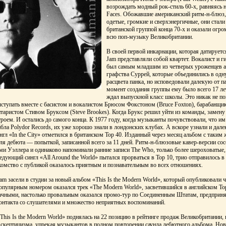
возрождать модный рок-стиль 60-х, равняясь 
Faces. Обожавшие американский ритм-н-блюз,
одетые, громкие и сверхэнергичные, они стал
британской группой конца 70-х и оказали огро
всю поп-музыку Великобритании.
В своей первой инкарнации, которая датируетс
Jam представляли собой квартет. Вокалист и 
был самым младшим из четверых уроженцев а
графства Суррей, которые объединились в одн
расцвета панка, но исповедовали далекую от па
момент создания группы ему было всего 17 лет
ждал выпускной класс школы. Это никак не 
ыступать вместе с басистом и вокалистом Брюсом Фокстоном (Bruce Foxton), барабанщ
итаристом Стивом Бруксом (Steve Brookes). Когда Брукс решил уйти из команды, замену 
троем. И остались до самого конца. К 1977 году, когда музыканты почувствовали, что им
бла Polydor Records, их уже хорошо знали в лондонских клубах. А вскоре узнали и дале
нгл «In the City» отметился в британском Тор 40. Изданный через месяц альбом с таким
ля дебюта — попыткой, записанной всего за 11 дней. Ритм-н-блюзовые кавер-версии сос
и Уэллера и одинаково напоминали ранние записи The Who, только более шероховатые,
едующий сингл «All Around the World» пытался прорваться в Тор 10, трио отправилось 
комство с публикой оказалось приятным и познавательным во всех отношениях.
m засели в студии за новый альбом «This Is the Modern World», который опубликовали ч
пулярным номером оказался трек «The Modern World», засветившийся в английском Тор
ачными, настолько провальным оказался промо-тур по Соединенным Штатам, предприн
контакта со слушателями и множество неприятных воспоминаний.
This Is the Modern World» поднялась на 22 позицию в рейтинге продаж Великобритании, 
 скептицизма, упрекая музыкантов в полном повторении саунда дебютного альбома. Нов