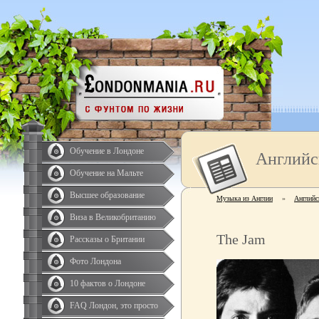
Обучение в Лондоне
Английс
Обучение на Мальте
Высшее образование
Музыка из Англии
»
Английс
Виза в Великобританию
The Jam
Рассказы о Британии
Фото Лондона
10 фактов о Лондоне
FAQ Лондон, это просто