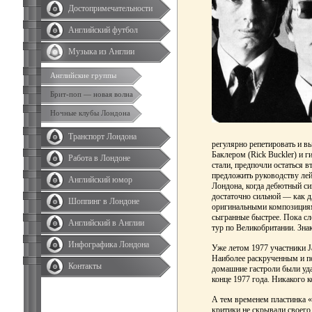
Достопримечательности
Английский футбол
Музыка из Англии
Английские группы
Брит-поп — новая волна
Ночные клубы Лондона
Транспорт Лондона
регулярно репетировать и в
Баклером (Rick Buckler) и г
Работа в Лондоне
стали, предпочли остаться в
предложить руководству лей
Английский юмор
Лондона, когда дебютный си
достаточно сильной — как д
Шоппинг в Лондоне
оригинальными композициям
сыгранные быстрее. Пока сл
Английский в Англии
тур по Великобритании. Зна
Инфографика Лондона
Уже летом 1977 участники Ja
Наиболее раскрученным и по
Контакты
домашние гастроли были уд
конце 1977 года. Никакого 
А тем временем пластинка «
критики не скрывали своего