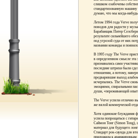
слишком озабочены собстве
стандартизованную машину 
думаю, что мы когда-нибудь 
Летом 1994 года Verve полу
поводов для радости у музы
Барабанщик Питер Селсбери 
результате сильнейшего обе
под угрозой суда от них по
названии команды и появилс
В 1995 году The Verve прис
в определенном смысле эта 
признавались сами участники
последние штрихи были сде
отношении, а потому, наверн
предварявшие выход альбома
исчерпались. The Verve сно
эмоциями, спиральными пас
души, «переживающей опыт б
The Verve успели отлично вы
же вялой коммерческой отда
Хотя одинокие блуждания фр
успела попрощаться с гитар
Саймон Тонг (Simon Tong), 
материал для будущего лон
Стандарт рок-саунда для вто
приложила к аранжировкам 