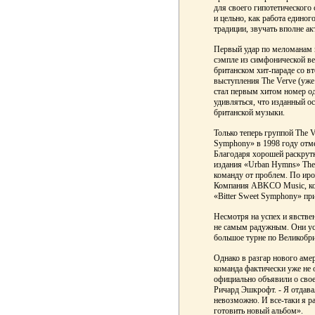
для своего гипотетического
и цельно, как работа единог
традиции, звучать вполне ак
Первый удар по меломанам н
сэмпле из симфонической вер
британском хит-параде со вт
выступления The Verve (уже 
стал первым хитом номер од
удивляться, что изданный о
британской музыки.
Только теперь группой The 
Symphony» в 1998 году отме
Благодаря хорошей раскрутк
издания «Urban Hymns» The 
команду от проблем. По иро
Компания ABKCO Music, конт
«Bitter Sweet Symphony» пр
Несмотря на успех и явств
не самым радужным. Они ус
большое турне по Великобри
Однако в разгар нового аме
команда фактически уже не 
официально объявили о свое
Ричард Эшкрофт. - Я отдавал
невозможно. И все-таки я ра
готовить новый альбом».