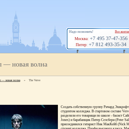
Надо позвонить!
Все конта
+7 495 37-47-356
Москва:
+7 812 493-35-34
Питер:
п — новая волна
п — новая волна
»
The Verve
Создать собственную группу Ричард Эшкрофт
студентом колледжа. В стартовом составе Verv
разделяли его товарищи по школе - басист Са
Jones) и барабанщик Питер Селсбери (Peter Sa
присоединился гитарист Ник МакКейб (Nick M
студент колледжа. Профи высокого класса, М