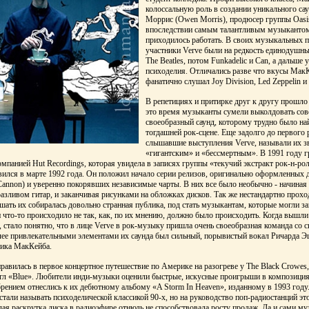
колоссальную роль в создании уникального сау
Моррис (Owen Morris), продюсер группы Oasis
впоследствии самым талантливым музыкантом
приходилось работать. В своих музыкальных 
участники Verve были на редкость единодушны
The Beatles, потом Funkadelic и Can, а дальше
психоделия. Отличались разве что вкусы Мак
фанатично слушал Joy Division, Led Zeppelin и 
В репетициях и притирке друг к другу прошло 
это время музыканты сумели выколдовать со
своеобразный саунд, которому трудно было най
тогдашней рок-сцене. Еще задолго до первого
слышавшие выступления Verve, называли их з
«гигантским» и «бессмертным». В 1991 году г
омпанией Hut Recordings, которая увидела в записях группы «текучий экстракт рок-н-р
явился в марте 1992 года. Он положил начало серии релизов, оригинально оформленных
annon) и уверенно покорявших независимые чарты. В них все было необычно - начиная
разливом гитар, и заканчивая рисунками на обложках дисков. Так же нестандартно прох
ать их собиралась довольно странная публика, под стать музыкантам, которые могли за
 что-то происходило не так, как, по их мнению, должно было происходить. Когда вышли 
», стало понятно, что в лице Verve в рок-музыку пришла очень своеобразная команда со
лее привлекательными элементами их саунда был сильный, порывистый вокал Ричарда 
Ника МакКейба.
равилась в первое концертное путешествие по Америке на разогреве у The Black Crowes, 
гл «Blue». Любители инди-музыки оценили быстрые, искусные проигрыши в композициях
рением отнеслись к их дебютному альбому «A Storm In Heaven», изданному в 1993 году.
стали называть психоделической классикой 90-х, но на руководство поп-радиостанций эт
лая раскрутка диска в радиоэфире отнюдь не способствовала росту продаж. Да и сами м