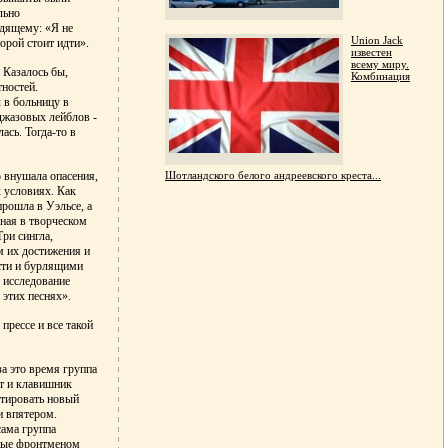
льно
одящему: «Я не
Union Jack
орой стоит идти».
известен
всему миру.
 Казалось бы,
Комбинация
тностей.
 в больницу в
джазовых лейблов -
ась. Тогда-то в
Шотландского белого андреевского креста...
о внушала опасения,
 условиях. Как
прошла в Уэльсе, а
ная в творческом
Три сингла,
м их достижения и
ости и бурлящими
 исследование
 этих песнях».
 прессе и все такой
а это время группа
ст и клавишник
етировать новый
и впятером.
сама группа
нные фронтменом