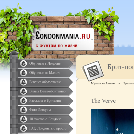
Обучение в Лондоне
Брит-по
Обучение на Мальте
Высшее образование
Музыка из Англии
»
Брит-по
Виза в Великобританию
The Verve
Рассказы о Британии
Фото Лондона
10 фактов о Лондоне
FAQ Лондон, это просто