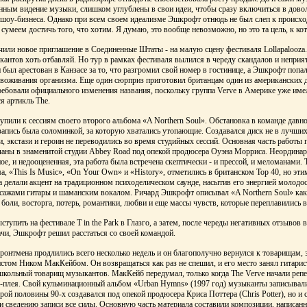
нным видение музыки, слишком углублены в свои идеи, чтобы сразу включиться в дово
шоу-бизнеса. Однако при всем своем идеализме Эшкрофт отнюдь не был слеп к происх
сумеем достичь того, что хотим. Я думаю, это вообще невозможно, но это та цель, к кот
чили новое приглашение в Соединенные Штаты - на малую сцену фестиваля Lollapalooza.
кантов хоть отбавляй. Но тур в рамках фестиваля вылился в череду скандалов и неприя
был арестован в Канзасе за то, что разгромил свой номер в гостинице, а Эшкрофт попал
звоживания организма. Еще один сюрприз приготовил британцам один из американских 
требовали официального изменения названия, поскольку группа Verve в Америке уже имел
я артикль The.
тупили к сессиям своего второго альбома «A Northern Soul». Обстановка в команде давн
запись была соломинкой, за которую хватались утопающие. Создавался диск не в лучших
, экстази и героин не переводились во время студийных сессий. Основная часть работы 
ланы в знаменитой студии Abbey Road под опекой продюсера Оуэна Морриса. Неординар
ое, и недооцененная, эта работа была встречена скептически - и прессой, и меломанами. 
, «This Is Music», «On Your Own» и «History», отметились в британском Тор 40, но эти
ва делали акцент на традиционном психоделическом саунде, насытив его энергией молод
сажами гитары и шаманским вокалом. Ричард Эшкрофт описывал «A Northern Soul» как
оли, восторга, потерь, романтики, любви и еще массы чувств, которые переплавились в
ступить на фестивале T in the Park в Глазго, а затем, после череды негативных отзывов в
чи, Эшкрофт решил расстаться со своей командой.
онтмена продлились всего несколько недель и он благополучно вернулся к товарищам, з
истом Ником МакКейбом. Он возвращаться как раз не спешил, и его место занял гитари
школьный товарищ музыкантов. МакКейб передумал, только когда The Verve начали реп
г-плея. Свой кульминационный альбом «Urban Hymns» (1997 год) музыканты записывал
рой половины 90-х создавался под опекой продюсера Криса Поттера (Chris Potter), но и 
и сведению записи все силы. Основную часть материала составили композиции, написа