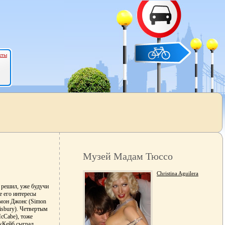
кты
Музей Мадам Тюссо
Christina Aguilera
 решил, уже будучи
e его интересы
ймон Джонс (Simon
lisbury). Четвертым
cCabe), тоже
акКейб сыграл