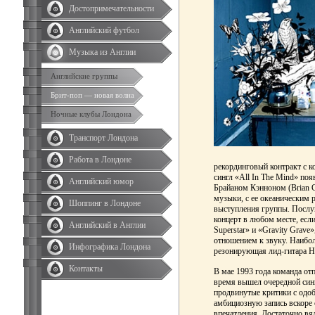
Достопримечательности
Английский футбол
Музыка из Англии
Английские группы
Брит-поп — новая волна
Ночные клубы Лондона
Транспорт Лондона
Работа в Лондоне
рекординговый контракт с к
сингл «All In The Mind» по
Английский юмор
Брайаном Кэнноном (Brian C
музыки, с ее океаническим 
Шоппинг в Лондоне
выступления группы. Послуш
концерт в любом месте, если
Английский в Англии
Superstar» и «Gravity Grave
отношением к звуку. Наибо
Инфографика Лондона
резонирующая лид-гитара 
Контакты
В мае 1993 года команда отп
время вышел очередной син
продвинутые критики с одоб
амбициозную запись вскоре 
впечатления. Достаточно вя