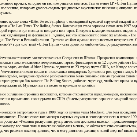
 сольного проекта, которым он так и не решился заняться. Тем не менее LP «Urban Hymn
о коллектива, которому удалось создать грандиозные акустические пейзажи и, опираясь н
туально.
анес промо-сингл «Bitter Sweet Symphony», оснащенный красивой струнной секцией и п
сии «The Last Time» The Rolling Stones. Композиция стала горячим хитом лета 1997 год
орой строки и три месяца не покидала поп-чарта. Интерес к команде несказанно вырос п
как хэдлайнеров) на фестивале в Ридинге, так что новый сингл с этого же альбома, «The
ин The Verve в Великобритании. Третьего альбом ждали с нескрываемым нетерпением. 
сенью 97 года лонг-плей «Urban Hymns» стал одним из наиболее быстро раскупаемых ал
Verve по-настоящему заинтересовались в Соединенных Штатах. Прекрасная композиция «B
тилась в многочисленных американских чартах, финишировав на 12 строке рейтинга Bill
е на радио, альбом «Urban Hymns» поднялся на 23 строку чарта США, а в Канаде вошел
Verve автоматически вошли в число самых популярных британских рок-групп в мире. Н
нии судьбы, очередное судебное разбирательство было связано с самым громким хитом 
ролирующая бэк-каталог The Rolling Stones, добилась через суд, чтобы все права на 
инадлежали ей. Музыкантам эта песня не принесла ни копейки.
енное ощущение огромных перспектив, которые открываются перед командой, настроени
пешно прокатились с концертами по США (билеты раскупались заранее с завидной скор
тании.
риканского гастрольного тура в 1998 году из группы ушел МакКейб. Это был последний у
оправилась. После нескольких месяцев смутных слухов и неопределенности в начале 199
м роспуске. «Решение распустить группу лично мне досталось нелегко, - прокомментир
 команде все свои силы и ничего не собирался менять, но обстоятельства сложились так,
д, что решение наконец принято, что я могу двигаться дальше, с новой энергией писать 