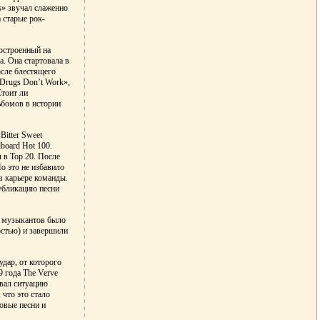
s» звучал слаженно
а старые рок-
остроенный на
а. Она стартовала в
осле блестящего
 Drugs Don’t Work»,
Стоит ли
ьбомов в истории
itter Sweet
board Hot 100.
 в Тор 20. После
о это не избавило
в карьере команды.
публикацию песни
е музыкантов было
остью) и завершили
дар, от которого
9 года The Verve
овал ситуацию
 что это стало
новые песни и