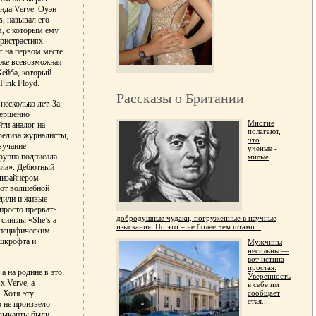
нда Verve. Оуэн
, называл его
, с которым ему
пристрастиях
: на первом месте
 уже всевозможная
Кейба, который
Pink Floyd.
Рассказы о Британии
несколько лет. За
вершенно
Многие
ти аналог на
полагают,
 релиза журналисты,
что
вучание
ученые -
руппа подписала
милые
олла». Дебютный
 дизайнером
 от волшебной
одили и живые
просто прервать
добродушные чудаки, погруженные в научные
синглы «She’s a
изыскания. Но это – не более чем штамп...
 специфическим
Эшкрофта и
Мужчины
несильны —
вот истина
простая.
а на родине в это
Уверенность
 Verve, а
в себе им
сообщает
 Хотя эту
стая...
о не произвело
узыканты были