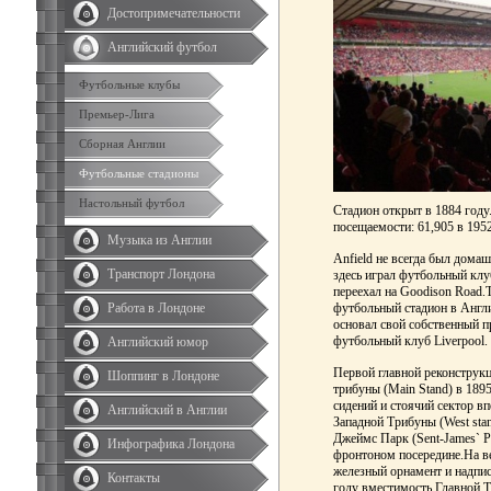
Достопримечательности
Английский футбол
Футбольные клубы
Премьер-Лига
Сборная Англии
Футбольные стадионы
Настольный футбол
Стадион открыт в 1884 году
посещаемости: 61,905 в 195
Музыка из Англии
Anfield не всегда был домаш
Транспорт Лондона
здесь играл футбольный клуб
переехал на Goodison Road.
Работа в Лондоне
футбольный стадион в Англи
основал свой собственный п
футбольный клуб Liverpool.
Английский юмор
Первой главной реконструкц
Шоппинг в Лондоне
трибуны (Main Stand) в 1895
сидений и стоячий сектор в
Английский в Англии
Западной Трибуны (West stan
Джеймс Парк (Sent-James` P
Инфографика Лондона
фронтоном посередине.На в
железный орнамент и надпись
Контакты
году вместимость Главной Т