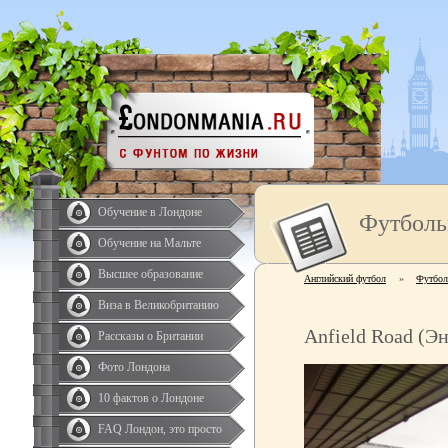
Обучение в Лондоне
Футболь
Обучение на Мальте
Высшее образование
Английский футбол
»
Футбол
Виза в Великобританию
Anfield Road (Э
Рассказы о Британии
Фото Лондона
10 фактов о Лондоне
FAQ Лондон, это просто