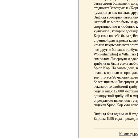
были самой большыми, когд
стадионах.Завсегдатые (Kopi
кумиров ,и как никакие дру
Энфилд всемирно известным
которой не могло быть на д
спортивностью и любовью к 
хулиганов , которые досажд
Kop сама по себе была дейст
страшной для игроков кома
крыша накрывала всех зрите
чем другие большие трибуны
Wolverhampton) и Villa Park 
символом Ливерпуля и даже 
трибуна не была столь любим
Spion Kop. На самом деле, в
человек пришли на прощаль
том,что все 96 человек ,кот
болельщиками Ливерпуля ,и 
отказа от их любимой триб
году, и она,с 12,000 местам
одноярусной трибуной в ми
определенно напоминает стар
сидячая Spion Kop -это совс
Энфилд был одним из 8 ста
Европы 1996 года, проходи
К началу ра