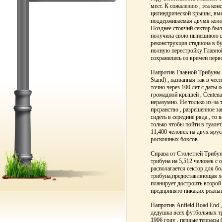
мест. К сожалению , эта кон
цилиндрической крышы, вме
поддерживаемая двумя коло
Позднее стоячий сектор был
получила свою нынешнюю вм
реконструкция стадиона в б
полную перестройку Главной
сохранились со времен перв
Напротив Главной Трибуны 
Stand) , названная так в чес
точно через 100 лет с даты 
громадной крышей , Centena
неразумно. Не только из-за 
прсранство , разрешенное за
сидеть в середине ряда , то 
только чтобы пойти в туалет
11,400 человек на двух ярус
роскошных боксов.
Справа от Столетней Трибун
трибуна на 5,512 человек с 
располагается сектор для б
трибуна,предоставляющая х
планирует достроить второй 
предпринято никаких реальн
Напротив Anfield Road End 
дедушка всех футбольных тр
1906 году , первые террасы 