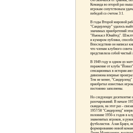
Он скончался от травмы, пол
Команда во второй раз вышл
игрокам сопутствовала удач
победой со счетом 3:1.
В годы Второй мировой раб
"Сандерленду" удалось выйт
значимых приобретений этог
"Ньюкасл Юнайтед". Шэклто
и кумиром публики, способн
Впоследствии он написал кни
что членам клубного совета 
представляла собой чистый 
В 1949 году в одном из мат
поражение от клуба "Йовил"
сенсационных в истории анг
дивизиона впервые проигра
Тем не менее, "Сандерленд"
приобретал известных игрок
постоянно заполнены.
Но следующее десятилетие н
разочарований. В начале 195
скандала, на этот раз - свя
1957/58 "Сандерленд" вперв
половине 1950-х годов в клу
знаменитых игроков, и руко
футболистов. Алан Браун, 
формированию новой команд
Джим Монтгомери, выступал