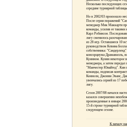
Несколько последующих се
середине турнирной таблиц
Но в 2002/03 произошло нес
После серии поражений "Са
менеджер Мик Маккарти про
команды, усилив ее такими 
Карл Робинсон. Последовав
лигу сменилось разочарован
из 28 игр. Оставшиеся 10 вс
руководством Кевина Болла
собственника: "Сандерленд"
консорциума Драмавилль, 
Куинном. Куинн некоторое 
менеджера, а затем переда
"Манчестер Юнайтед". Кин п
команды, подписав контракт
Конноли, Джонни Эванс, Да
увенчались серией из 17 по
лигу.
Сезон 2007/08 начался наст
казался совершенно неизбеж
произведенные в январе 200
15-й строке турнирной табл
следующем сезоне.
К началу ра