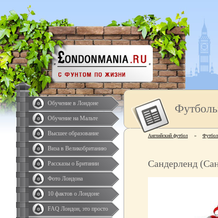
Обучение в Лондоне
Футболь
Обучение на Мальте
Высшее образование
Английский футбол
»
Футбол
Виза в Великобританию
Сандерленд (Са
Рассказы о Британии
Фото Лондона
10 фактов о Лондоне
FAQ Лондон, это просто