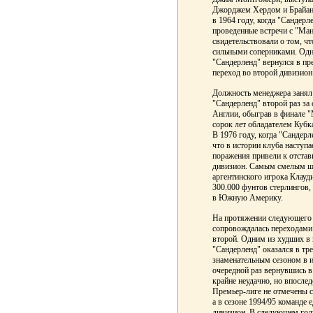
Джорджем Хердом и Брайан
в 1964 году, когда "Сандер
проведенные встречи с "Ма
свидетельствовали о том, ч
сильными соперниками. Одна
"Сандерленд" вернулся в пр
переход во второй дивизион 
Должность менеджера занял
"Сандерленд" второй раз за
Англии, обыграв в финале "
сорок лет обладателем Кубк
В 1976 году, когда "Сандерл
что в истории клуба наступ
поражения привели к отстав
дивизион. Самым смелым ша
аргентинского игрока Клау
300.000 фунтов стерлингов, 
в Южную Америку.
На протяжении следующего 
сопровождалась переходами
второй. Одним из худших в 
"Сандерленд" оказался в т
знаменательным сезоном в и
очередной раз вернувшись в
крайне неудачно, но впослед
Премьер-лиге не отмечены 
а в сезоне 1994/95 команде 
дивизион. В следующем году