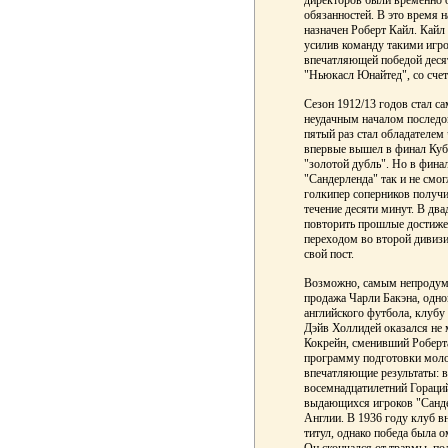
директоров были временно 
обязанностей. В это время 
назначен Роберт Кайл. Кайл
усилив команду такими игр
впечатляющей победой десят
"Ньюкасл Юнайтед", со счет
Сезон 1912/13 годов стал с
неудачным началом последов
пятый раз стал обладателем 
впервые вышел в финал Куб
"золотой дубль". Но в фина
"Сандерленда" так и не смог
голкипер соперников получи
течение десяти минут. В дв
повторить прошлые достижен
переходом во второй дивизи
свой пост.
Возможно, самым непродум
продажа Чарли Бакэна, одно
английского футбола, клубу
Дэйв Холлидей оказался не
Кокрейн, сменивший Роберта
программу подготовки молод
впечатляющие результаты: в
восемнадцатилетний Гораций
выдающихся игроков "Санде
Англии. В 1936 году клуб в
титул, однако победа была 