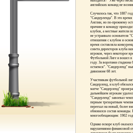
находится?" Уже через неско
английских команд не возни
Случилось так, что 1887 год
"Сандерленда". В это врем
Англии, но по-прежнему ост
причине в команду приходи
клубов, а местные жители п
не устраивало основателя "
отношения с клубом и основ
время составляла конкурен
совета директоров клуба на
игроков, через некоторое вр
Футбольной Лиге и вошел в 
году. За воротами стадион
остаемся". "Сандерленд" вы
дивизионе 68 лет.
Участникам футбольной лиги
Сандерленд, и клуб обязалс
матче "Сандерленд" проиграл
дальнейшем игрокам удалос
"Сандерленд" завоевал чемпи
первым трехкратным чемпио
переехал на новый, более в
обновился состав команды. 
многообещающим: 1902 год 
Однако вскоре клуб оказался
нарушениями финансовой отч