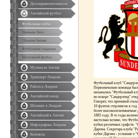
Достопримечательности
Английский футбол
Футбольные клубы
Премьер-Лига
Сборная Англии
Футбольные стадионы
Настольный футбол
Музыка из Англии
Транспорт Лондона
Футбольный клуб "Сандерлен
Работа в Лондоне
Первоначально команда был
называлась "Футбольный клу
Английский юмор
но вскоре "Сандерленд" отк
Говорят, что причиной стала
Шоппинг в Лондоне
10 фунтов стерлингов в год
более высокооплачиваемые 
Английский в Англии
1885 году. В те годы колич
настолько велико, что Футб
кубки различных графств. "
Инфографика Лондона
Дарема. Секретарь клуба "Р
кубке Дарэма - услышав о "С
Контакты