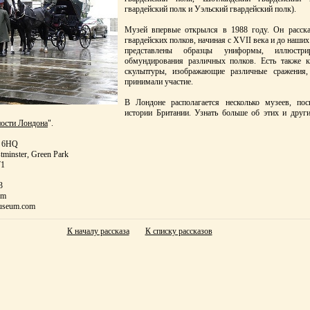
гвардейский полк и Уэльский гвардейский полк).
Музей впервые открылся в 1988 году. Он расска
гвардейских полков, начиная с XVII века и до наших
представлены образцы униформы, иллюстри
обмундирования различных полков. Есть также к
скульптуры, изображающие различные сражения
принимали участие.
В Лондоне располагается несколько музеев, по
истории Британии. Узнать больше об этих и друг
ости Лондона
".
E 6HQ
tminster, Green Park
71
3
om
museum.com
К началу рассказа
К списку рассказов