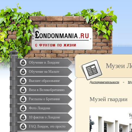
Обучение в Лондоне
Музеи Л
Обучение на Мальте
Высшее образование
Достопримечательности
»
Му
Виза в Великобританию
Музей гвардии
Рассказы о Британии
Фото Лондона
10 фактов о Лондоне
FAQ Лондон, это просто