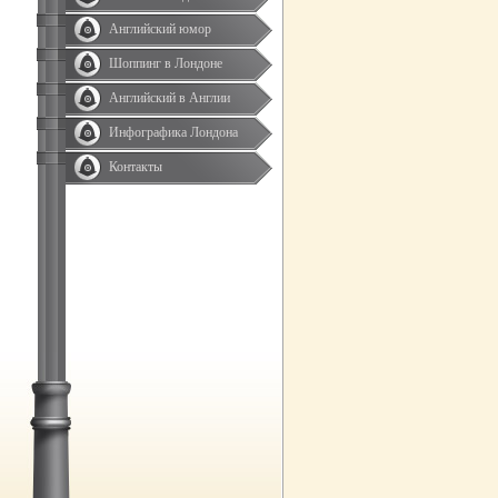
Английский юмор
Шоппинг в Лондоне
Английский в Англии
Инфографика Лондона
Контакты