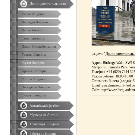
Достопримечательности
Рынки Лондона
Площади Лондона
Парки Англии
Замки Британии
Пляжи Великобритании
разделе "
Достопримечательн
Театры Лондона
Адрес: Birdcage Walk, SW1
Музеи Лондона
Метро: St. James\'s Park, Wes
Храмы и соборы
Телефон: +44 (020) 7414 32
Режим работы: 10:00-16:00
Мосты Лондона
Стоимость билета (входа): £
Email: guardsmuseum@aol.c
Экскурсии Лондона
Сайт: http://www.theguards
Скверы Лондона
Английский футбол
Музыка из Англии
Транспорт Лондона
Работа в Лондоне