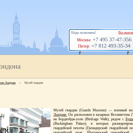
Надо позвонить!
Все конта
+7 495 37-47-356
Москва:
+7 812 493-35-34
Питер:
ондона
зеи Лондона
»
Музей гвардии
Музей гвардии (Guards Museum) — военный муз
Лондоне.
Он расположен в казармах Веллингтона (We
на Бердкейдж-уолк (Birdcage Walk), рядом с
Буки
(Buckingham Palace), в которых расквартиро
гвардейской пехоты (Гренадерский гвардейский п
гвардейский полк, Шотландский гвардейский 