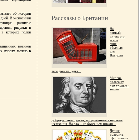
зывает об истории
Рассказы о Британии
 дней. В экспозиции
рующие развитие
артины, рисунки и
На
, в которых полки
первый
взгляд это
всего
лишь
священных военной
обычная
их музеях можно в
для
Лондона
телефонная будка...
Многие
полагают,
что ученые -
милые
добродушные чудаки, погруженные в научные
изыскания. Но это – не более чем штамп...
Лучше
доверить
оформление