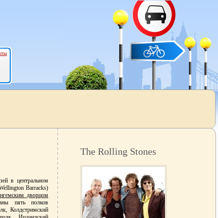
кты
The Rolling Stones
ей в центральном
llington Barracks)
нгемским дворцом
ваны пять полков
олк, Колдстримский
полк, Ирландский